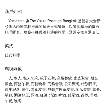
商戶介紹
・Yamazato @ The Okura Prestige Bangkok 是曼谷大倉新
頤飯店內米其林推薦的頂級日式餐廳，以道地精緻的懷石
料理聞名。餐廳坐擁優雅舒適的氛圍，透過空橋直通 BTS 
Phloen Chit 站，交通便捷，深受 4.5 星高評價旅客喜愛。
必嚐的包括季節懷石、經典鐵板燒、以及新鮮壽司與天婦
菜式
羅，完美呈現日式料理的精髓。

・立即透過 Eatigo 預訂 Yamazato，享獨家優惠，最高可
日式料理
達五折，讓您以更優惠的價格體驗頂級日式饗宴。
環境氣氛
一人, 多人, 私人包廂, 親子友善, 高級餐飲, 家庭聚會, 朋友
聚會, 商務午餐, 商務晚餐, 商務會議, 公司聚餐, 特別日子,
週年紀念, 慶生, 素食友善, 無麩質飲食友善, 廚師發辦, 套餐,
單點, 調酒好正, 調酒, 紅酒, 清酒, 啤酒, 雞尾酒, 得獎, 早餐,
午餐, 晚餐