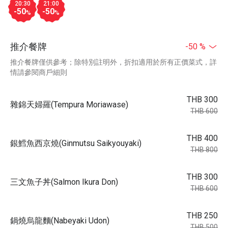
20:30
21:00
-50
-50
%
%
推介餐牌
-50 %
推介餐牌僅供參考；除特別註明外，折扣適用於所有正價菜式，詳
情請參閱商戶細則
THB 300
雜錦天婦羅(Tempura Moriawase)
THB 600
THB 400
銀鱈魚西京燒(Ginmutsu Saikyouyaki)
THB 800
THB 300
三文魚子丼(Salmon Ikura Don)
THB 600
THB 250
鍋燒烏龍麵(Nabeyaki Udon)
THB 500