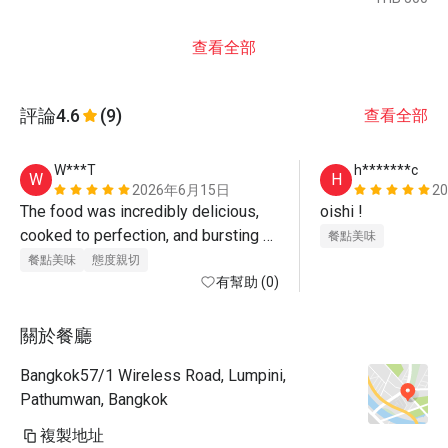
查看全部
評論
4.6
(9)
查看全部
W***T
h*******c
W
H
2026年6月15日
2
The food was incredibly delicious, 
oishi ! 
cooked to perfection, and bursting 
餐點美味
with flavor. The staff is very polite, 
餐點美味
態度親切
welcoming, and remarkably attentive 
有幫助 (0)
to the details. They anticipated our 
needs seamlessly and made us feel 
關於餐廳
genuinely cared for throughout the 
Bangkok57/1 Wireless Road, Lumpini,
entire meal.
Pathumwan, Bangkok
複製地址