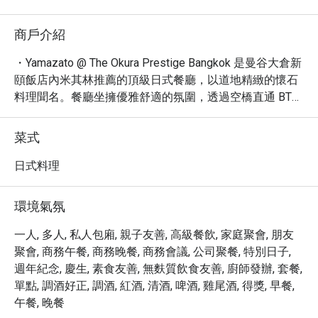
商戶介紹
・Yamazato @ The Okura Prestige Bangkok 是曼谷大倉新
頤飯店內米其林推薦的頂級日式餐廳，以道地精緻的懷石
料理聞名。餐廳坐擁優雅舒適的氛圍，透過空橋直通 BTS 
Phloen Chit 站，交通便捷，深受 4.5 星高評價旅客喜愛。
必嚐的包括季節懷石、經典鐵板燒、以及新鮮壽司與天婦
菜式
羅，完美呈現日式料理的精髓。

・立即透過 Eatigo 預訂 Yamazato，享獨家優惠，最高可
日式料理
達五折，讓您以更優惠的價格體驗頂級日式饗宴。
環境氣氛
一人, 多人, 私人包廂, 親子友善, 高級餐飲, 家庭聚會, 朋友
聚會, 商務午餐, 商務晚餐, 商務會議, 公司聚餐, 特別日子,
週年紀念, 慶生, 素食友善, 無麩質飲食友善, 廚師發辦, 套餐,
單點, 調酒好正, 調酒, 紅酒, 清酒, 啤酒, 雞尾酒, 得獎, 早餐,
午餐, 晚餐