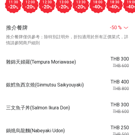
11:30
12:00
12:30
13:00
13:30
18:00
18:30
19:0
-20
-20
-20
-20
-20
-40
-40
-40
%
%
%
%
%
%
%
推介餐牌
-50 %
推介餐牌僅供參考；除特別註明外，折扣適用於所有正價菜式，詳
情請參閱商戶細則
THB 300
雜錦天婦羅(Tempura Moriawase)
THB 600
THB 400
銀鱈魚西京燒(Ginmutsu Saikyouyaki)
THB 800
THB 300
三文魚子丼(Salmon Ikura Don)
THB 600
THB 250
鍋燒烏龍麵(Nabeyaki Udon)
THB 500