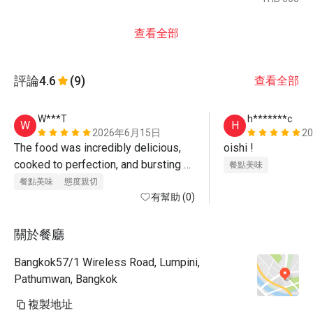
查看全部
評論
4.6
(9)
查看全部
W***T
h*******c
W
H
2026年6月15日
2
The food was incredibly delicious, 
oishi ! 
cooked to perfection, and bursting 
餐點美味
with flavor. The staff is very polite, 
餐點美味
態度親切
welcoming, and remarkably attentive 
有幫助 (0)
to the details. They anticipated our 
needs seamlessly and made us feel 
關於餐廳
genuinely cared for throughout the 
Bangkok57/1 Wireless Road, Lumpini,
entire meal.
Pathumwan, Bangkok
複製地址