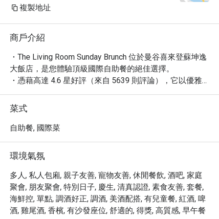
複製地址
商戶介紹
・The Living Room Sunday Brunch 位於曼谷喜來登蘇坤逸
大飯店，是您體驗頂級國際自助餐的絕佳選擇。

・憑藉高達 4.6 星好評（來自 5639 則評論），它以優雅
的氛圍、現場爵士樂團及豐盛美食聞名，提供現切肉品、
新鮮海鮮與精緻甜點等國際佳餚。

菜式
・這個 LGBTQ+ 友善空間，鄰近 BTS Asok 站與羅賓遜百
貨公司，交通極為便利，為您的週末增添奢華享受。

自助餐, 國際菜
・透過 Eatigo 預訂，即享最高 5 折優惠，讓您以超值價格
品味這場精彩的早午餐盛宴。
環境氣氛
多人, 私人包廂, 親子友善, 寵物友善, 休閒餐飲, 酒吧, 家庭
聚會, 朋友聚會, 特別日子, 慶生, 清真認證, 素食友善, 套餐,
海鮮控, 單點, 調酒好正, 調酒, 美酒配搭, 有兒童餐, 紅酒, 啤
酒, 雞尾酒, 香檳, 有沙發座位, 舒適的, 得獎, 高質感, 早午餐