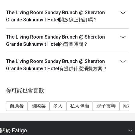
訂下午茶套餐。準備工作將在您到達後約 25 分鐘完
成，因為有些項目需要現場準備。感謝您的理解。 - 如
The Living Room Sunday Brunch @ Sheraton
需緊急預訂，請注意套餐準備時間至少為 45 分鐘。 -
Grande Sukhumvit Hotel開放線上預訂嗎？
為方便起見，如果您有任何飲食限制、食物過敏或特別
要求，請告知我們。 星期日爵士早午餐 12:00-14:30。
The Living Room Sunday Brunch @ Sheraton
星期日早午餐被譽為曼谷最頂級的自助餐。提供豐盛的
Grande Sukhumvit Hotel的營業時間？
自助餐和現場爵士樂。這是與全家人共度週末的完美方
式。 - 成人每位泰銖 2690++，包括茶、咖啡和飲用
The Living Room Sunday Brunch @ Sheraton
水。 - 兒童（3-12 歲）泰銖 1400++ 爵士酒廊 飲品訂
Grande Sukhumvit Hotel有提供什麼消費方案？
單截止時間為 22:45。食物訂單截止時間為 22:00。 所
有價格均以泰銖計，服務費適用於原價，增值稅適用於
最終價格（包括服務費），並根據當地法規執行。 ***
你可能也會喜歡
根據泰國法律，20 歲以下人士晚上 8 點後不允許進
入。
自助餐
國際菜
多人
私人包廂
親子友善
寵物
關於 Eatigo