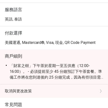
服務語言
英語, 泰語
付款選擇
美國運通, Mastercard®, Visa, 現金, QR Code Payment
商戶細則
「財富之樹」下午茶於星期一至五供應（12:00-
16:00）。 - 必須提前至少 45 分鐘預訂下午茶套餐。準
備工作將在您到達後約 25 分鐘完成，因為有些項目需
要現場準備。感謝您的理解。 - 如需緊急預訂，請注意
套餐準備時間至少為 45 分鐘。 - 為方便起見，如果您
取消與更改政策
有任何飲食限制、食物過敏或特別要求，請告知我們。
「終極爵士下午茶」於星期六供應（12:00-16:00）。價
常見問題
格每位由泰銖 1,200++ 起。 - 必須提前至少 45 分鐘預