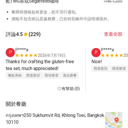
配TWG茶或Segafredo咖啡
THB 1,200
餐牌與價格如有更改，恕不另行通知。
價格不包含稅以及服務費，已在特別條件中說明者除外。
評論
4.5
(229)
查看全部
P****a
P****a
P
P
2026年7月19日
2
Thanks for crafting the gluten-free 
Nice!
tea set, much appreciated!
態度親切
環境整潔
餐點美味
態度親切
環境整潔
適合聚餐
有幫助 (0)
關於餐廳
กรุงเทพฯ250 Sukhumvit Rd, Khlong Toei, Bangkok
10110