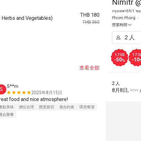
Nimitr @
กรุงเทพฯ59/1 ซอ
THB 180
rbs and Vegetables)
Phrom Phong
THB 360
營業時間
17:00
17:3
-50
-10
%
查看全部
2 人
S**m
a*******
S
A
8月8日
,
--:--
2025年8月15日
reat food and nice atmosphere!
Very nice vi
餐點美味
價位合理
態度親切
適合約會
環境整潔
餐點美味
態
適合聚餐