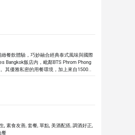
ok 誠摯獻上頂級精緻餐飲體驗，巧妙融合經典泰式風味與國際
tes Bangkok飯店內，毗鄰BTS Phrom Phong
服務。其優雅私密的用餐環境，加上來自1500多
「最佳」用餐地點之一，是追求卓越服務與精緻美
ites Bangkok，輕鬆享受最高5折的獨家優惠，讓您以
生, 素食友善, 套餐, 單點, 美酒配搭, 調酒好正,
晚餐