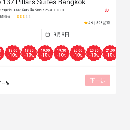
 137 Pillars Suites Bangkok
ยสุขุมวิท คลองตันเหนือ วัฒนา กทม. 10110
國際菜
4.9
|
596 訂座
0
18:00
18:30
19:00
19:30
20:00
20:30
21:00
21:3
-10
-10
-10
-10
-10
-10
-10
-10
%
%
%
%
%
%
%
%
下一步
*******y
S**
S
/
--%
2024年12月15日
2024年1
be & breezy
พนักงานน่ารักมากๆ​ คอ
ดีสุดๆ​ มาเดทกับแฟนฟินๆแต
度親切
環境整潔
適合聚餐
คือดีมาก​ สำหรับคนที่ช
ถึงเครื่องเลย​ มีโอกาสกล
🏻
餐點美味
價位合理
態度親
適合聚餐