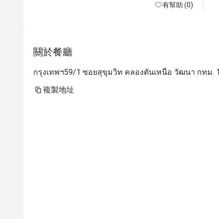
有幫助 (0)
關於餐廳
กรุงเทพฯ59/1 ซอยสุขุมวิท คลองตันเหนือ วัฒนา กทม.
複製地址