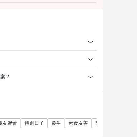
？
費方案？
朋友聚會
特別日子
慶生
素食友善
套餐
單點
美