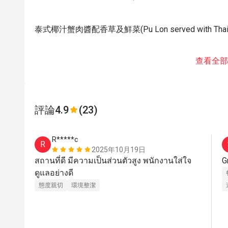
泰式椰汁蟹肉醬配香草及鮮菜(Pu Lon served with Thai He
查看全部
評論
4.9
(23)
R*****c
R
2025年10月19日
สถานที่ดี มีความเป็นส่วนตัวสูง พนักงานใส่ใจ
G
ดูแลอย่างดี
態度親切
環境整潔