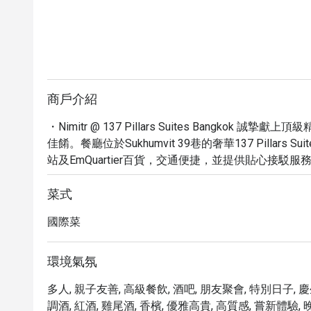
商戶介紹
・Nimitr @ 137 Pillars Suites Bangk
佳餚。餐廳位於Sukhumvit 39巷的奢華137 Pillars Sui
站及EmQuartier百貨，交通便捷，並提供貼心接駁
則評論的4.6星級高度評價，讓Nimitr被譽為曼谷
食的理想之選。

菜式
・立即透過Eatigo預訂Nimitr @ 137 Pillars Su
國際菜
超值價格體驗這場難忘的奢華美食之旅。
環境氣氛
多人, 親子友善, 高級餐飲, 酒吧, 朋友聚會, 特別日子, 慶
調酒, 紅酒, 雞尾酒, 香檳, 優雅高貴, 高質感, 嘗新體驗, 