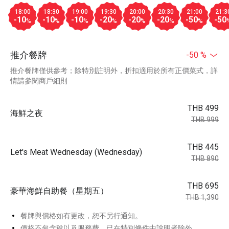
18:00
18:30
19:00
19:30
20:00
20:30
21:00
21:3
-10
-10
-10
-20
-20
-20
-50
-50
%
%
%
%
%
%
%
推介餐牌
-50 %
推介餐牌僅供參考；除特別註明外，折扣適用於所有正價菜式，詳
情請參閱商戶細則
THB 499
海鮮之夜
THB 999
THB 445
Let's Meat Wednesday (Wednesday)
THB 890
THB 695
豪華海鮮自助餐（星期五）
THB 1,390
餐牌與價格如有更改，恕不另行通知。
價格不包含稅以及服務費，已在特別條件中說明者除外。