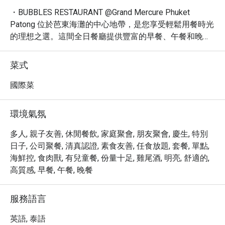
・BUBBLES RESTAURANT @Grand Mercure Phuket 
Patong 位於芭東海灘的中心地帶，是您享受輕鬆用餐時光
的理想之選。這間全日餐廳提供豐富的早餐、午餐和晚餐
選擇，特別以其精緻的自助餐和新鮮海鮮聞名，深受當地
居民和遊客的喜愛。

菜式
・座落於 Grand Mercure Phuket Patong 飯店內，
BUBBLES RESTAURANT 提供舒適的用餐環境，無論是與
國際菜
家人朋友一同享用豐盛的週末早午餐，或是下班後來這裡
小酌一杯，都能讓您賓至如歸。餐廳提供室外雅座，讓您
環境氣氛
在微風中享受美食。

・以其豐盛的海鮮自助餐、美味的泰式特色菜，如冬蔭
多人, 親子友善, 休閒餐飲, 家庭聚會, 朋友聚會, 慶生, 特別
功，以及精緻的甜點，BUBBLES RESTAURANT 擄獲了眾
日子, 公司聚餐, 清真認證, 素食友善, 任食放題, 套餐, 單點,
多饕客的心。這裡的用餐體驗不僅能品嚐到多樣化的料
海鮮控, 食肉獸, 有兒童餐, 份量十足, 雞尾酒, 明亮, 舒適的,
理，更提供咖啡、烈酒、葡萄酒和雞尾酒等豐富飲品，滿
高質感, 早餐, 午餐, 晚餐
足各種口味需求。

・透過 Eatigo 預訂 BUBBLES RESTAURANT，您即可享有
服務語言
高達 5 折的獨家優惠，以更實惠的價格盡情享受豐盛美
食，讓您的普吉島旅程增添更多美味與驚喜。
英語, 泰語