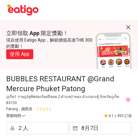
立即領取 App 限定獎勵！
現在使用 Eatigo App，解鎖價值高達THB 300
的獎勵！
使用 App
BUBBLES RESTAURANT @Grand
Mercure Phuket Patong
ภูเก็ต1 ราษฎร์อุทิศสองร้อยปีซอย 2 ตำบลป่าทอง อำเภอกะทู้ จังหวัดภูเก็ต
83150
Patong
國際菜
營業時間
4.1
|
493 訂座