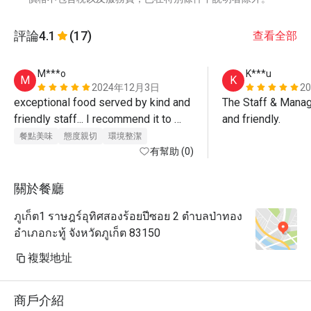
評論
4.1
(17)
查看全部
M***o
K***u
M
K
2024年12月3日
2
exceptional food served by kind and 
The Staff & Manag
friendly staff... I recommend it to 
and friendly.
everyone for the high quality of 
餐點美味
態度親切
環境整潔
food”...Congratulations 
有幫助 (0)
關於餐廳
ภูเก็ต1 ราษฎร์อุทิศสองร้อยปีซอย 2 ตำบลป่าทอง
อำเภอกะทู้ จังหวัดภูเก็ต 83150
複製地址
商戶介紹