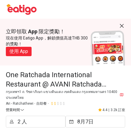
立即領取 App 限定獎勵！
現在使用 Eatigo App，解鎖價值高達THB 300
的獎勵！
使用 App
One Ratchada International
Restaurant @ AVANI Ratchada
Bangkok Hotel
กรุงเทพฯ1 ถ. รัชดาภิเษก แขวงดินแดง เขตดินแดง กรุงเทพมหานคร 10400
ประเทศไทย
Ari - Ratchathewi
自助餐
營業時間
4.4
|
3.2k 訂座