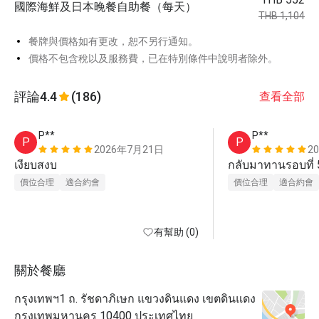
國際海鮮及日本晚餐自助餐（每天）
THB 1,104
餐牌與價格如有更改，恕不另行通知。
價格不包含稅以及服務費，已在特別條件中說明者除外。
評論
4.4
(186)
查看全部
P**
P**
P
P
2026年7月21日
2
เงียบสงบ
กลับมาทานรอบที่ 5
價位合理
適合約會
價位合理
適合約會
有幫助 (0)
關於餐廳
กรุงเทพฯ1 ถ. รัชดาภิเษก แขวงดินแดง เขตดินแดง
กรุงเทพมหานคร 10400 ประเทศไทย