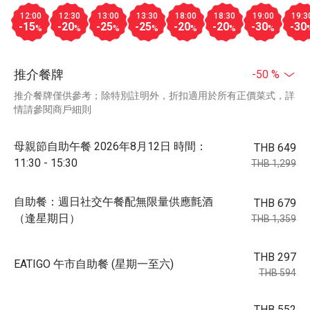
12:00
12:30
13:00
13:30
18:00
18:30
19:00
19:3
-15
-20
-25
-25
-20
-20
-30
-30
%
%
%
%
%
%
%
推介餐牌
-50 %
推介餐牌僅供參考；除特別註明外，折扣適用於所有正價菜式，詳
情請參閱商戶細則
母親節自助午餐 2026年8月12日 時間：
THB 649
11:30 - 15:30
THB 1,299
自助餐：週日社交午餐配無限量供應氈酒
THB 679
（逢星期日）
THB 1,359
THB 297
EATIGO 午市自助餐 (星期一至六)
THB 594
THB 552