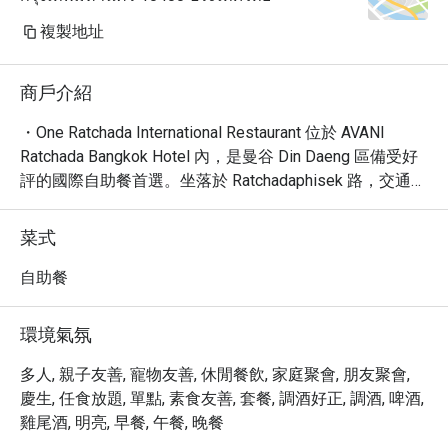
複製地址
商戶介紹
・One Ratchada International Restaurant 位於 AVANI 
Ratchada Bangkok Hotel 內，是曼谷 Din Daeng 區備受好
評的國際自助餐首選。坐落於 Ratchadaphisek 路，交通便
利，並在 74 則評論中獲得 3.9 星高評價。餐廳營造休閒、
新潮且舒適的環境，是遊客與團體的理想用餐地。其豐富
菜式
的自助餐選項包含新鮮海鮮、精緻刺身、肥美泰國蝦及誘
人甜點蛋糕，滿足您從早餐到晚餐的多元需求。

自助餐
・透過 Eatigo 預訂 One Ratchada International 
Restaurant，享受最高 5 折的專屬優惠。不論是品嚐豐富
環境氣氛
的午餐或晚餐自助餐，都能以超值價格體驗多樣化的國際
美食。立即預訂，開啟您的曼谷美食之旅！
多人, 親子友善, 寵物友善, 休閒餐飲, 家庭聚會, 朋友聚會,
慶生, 任食放題, 單點, 素食友善, 套餐, 調酒好正, 調酒, 啤酒,
雞尾酒, 明亮, 早餐, 午餐, 晚餐