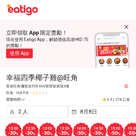
立即領取 App 限定獎勵！
現在使用 Eatigo App，解鎖價值高達HKD 75
的獎勵！
使用 App
幸福四季椰子雞@旺角
香港旺角彌敦道558-560號譽發廣場3樓
旺角
Hot Pot
營業時間
3.9
|
278 訂座
12:00
12:30
13:00
13:30
14:00
14:30
15:00
15:3
-30
-30
-30
-30
-30
-30
-50
-50
%
%
%
%
%
%
%