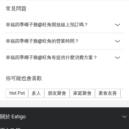
-此優惠只限堂食，不適用於外賣服務、或特別推廣優
常見問題
惠
-加一服務費以原價計算
幸福四季椰子雞@旺角開放線上預訂嗎？
-最低消費：HKD$150/位(折扣後)(於餐牌上列明)
-消費$300或以上方可使用信用卡付款
幸福四季椰子雞@旺角的營業時間？
-此優惠不可兌換現金或其他產品，不可轉售或贈予他
人使用
幸福四季椰子雞@旺角有提供什麼消費方案？
-特別需求及坐位安排均視乎實際情況而定
-客人必須出示預定證明方可使用折扣
-如有任何爭議，本餐廳保留最終決定權
你可能也會喜歡
Hot Pot
多人
朋友聚會
家庭聚會
素食友善
都
關於 Eatigo