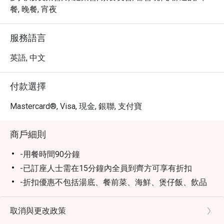
餐, 晚餐, 宵夜
服務語言
英語, 中文
付款選擇
Mastercard®, Visa, 現金, 銀聯, 支付寶
商戶細則
-用餐時間90分鐘
-已訂座人士需在15分鐘內全員到齊方可享有折扣
-折扣優惠不包括湯底、餐前菜、海鮮、煲仔飯、飲品
及醬料
-折扣只適用於火鍋配料，不可與餐廳其他推廣優惠及
取消與更改政策
折扣同時使用