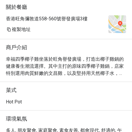
關於餐廳
香港旺角彌敦道558-560號譽發廣場3樓
複製地址
商戶介紹
幸福四季椰子雞坐落於旺角譽發廣場，打造出椰子雞鍋的
健康養生潮流選擇。其中主打的原味四季椰子雞鍋，店家
特別選用肉質鮮嫩的文昌雞，以及堅持用天然椰子水，椰
香四溢，湯頭味道清甜可口。再加上一碗臘味煲仔飯，粒
粒分明、飽滿晶瑩的米飯搭配上香味濃郁的臘腸，引領顧
菜式
客踏上魅力獨到的海南嚐味之旅。
Hot Pot
環境氣氛
多人, 朋友聚會, 家庭聚會, 素食友善, 都會現代, 舒適的, 午