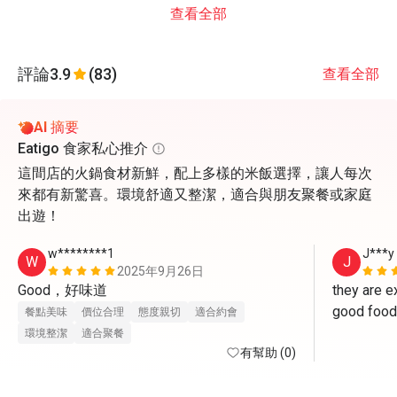
查看全部
評論
3.9
(83)
查看全部
AI 摘要
Eatigo 食家私心推介
這間店的火鍋食材新鮮，配上多樣的米飯選擇，讓人每次
來都有新驚喜。環境舒適又整潔，適合與朋友聚餐或家庭
出遊！
w********1
J***y
W
J
2025年9月26日
Good，好味道
they are ex
good food 
餐點美味
價位合理
態度親切
適合約會
環境整潔
適合聚餐
有幫助 (0)