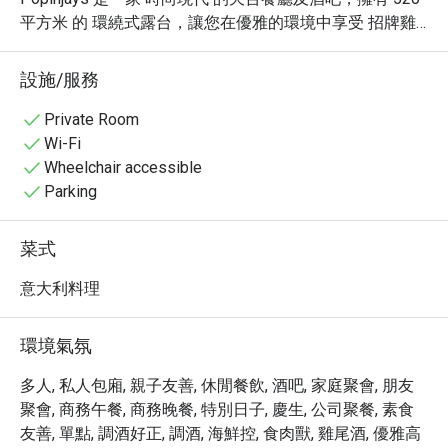
平方米 的 環繞式露台，讓您在優雅的環境中享受 招牌雞
尾酒、精選葡萄酒 及一系列精緻美食，同時飽覽 香港天際
線的壯麗景色。

設施/服務
餐廳精心策劃的菜單呈現出 正宗義大利風味，並融合現代
創新元素，再搭配 精緻雞尾酒、匠心烈酒 和 精美酒吧小
Private Room
食，打造出沉浸式的用餐體驗。

Wi-Fi
獨特的天台用餐體驗

Wheelchair accessible
Popinjays 以 香港活力四射、國際化的都會氛圍 為靈感，
Parking
吸引了 時尚潮流人士 和 講究生活品質的食客。餐廳的名
稱來自鄰近 植物公園和花園道 活躍的 鳳頭鸚鵡 
菜式
(Cockatoos)，象徵著這裡的 熱鬧與活力，是 社交聚會和
特別慶祝 的理想場所。
意大利料理
環境氣氛
多人, 私人包廂, 親子友善, 休閒餐飲, 酒吧, 家庭聚會, 朋友
聚會, 商務午餐, 商務晚餐, 特別日子, 慶生, 公司聚餐, 素食
友善, 單點, 調酒好正, 調酒, 海鮮控, 食肉獸, 雞尾酒, 優雅高