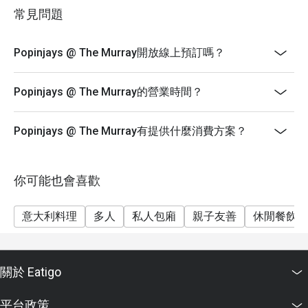
Popinjays 在所有用餐時段都在屋頂露台上提供戶外用
常見問題
餐服務。
1. 用餐時間：早午餐、午餐及晚餐為1小時30分鐘；下
Popinjays @ The Murray開放線上預訂嗎？
午茶為1小時15分鐘。
2. 逾時15分鐘後，預約將轉讓予其他客人。
Popinjays @ The Murray的營業時間？
3. 50% 折扣僅適用於午後時光。獲得的折扣取決於選擇
的時段。
Popinjays @ The Murray有提供什麼消費方案？
4. 10%服務費按原價計算。
5. 優惠只適用於堂食。
6. 優惠不能兌換現金或其他產品及服務。
你可能也會喜歡
7. 優惠不能與其他推廣、折扣和禮券一起使用。
8. 優惠只限每桌2至８位客人，每桌僅可享用優惠一
意大利料理
多人
私人包廂
親子友善
休閒餐飲
次，不可分拆帳單。整桌一律必須選擇單點菜單或自助
餐（如有）。
9. 顧客必須以電子貨幣付款。
關於 Eatigo
10.特殊要求或指定座位視情況而定。
平台政策
11. Popinjays之著裝要求為時尚休閒。