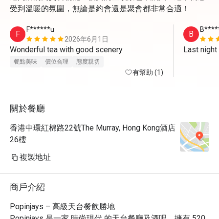
受到溫暖的氛圍，無論是約會還是聚會都非常合適！
F******u
B****
F
B
2026年6月1日
Wonderful tea with good scenery 
Last ni
餐點美味
價位合理
態度親切
有幫助 (1)
關於餐廳
香港中環紅棉路22號The Murray, Hong Kong酒店
26樓
複製地址
商戶介紹
Popinjays – 高級天台餐飲勝地

Popinjays 是一家 時尚現代 的天台餐廳及酒吧，擁有 520 