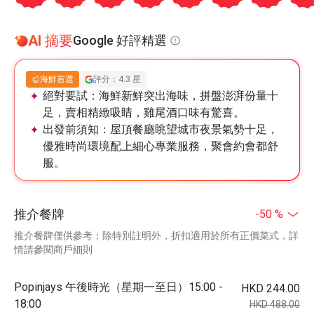
AI 摘要
Google 好評精選
海鮮首選
評分：4.3 星
絕對要試：
海鮮新鮮突出海味，拼盤澎湃份量十
足，賣相精緻吸睛，雞尾酒口味有驚喜。
出發前須知：
屋頂餐廳眺望城市夜景氣勢十足，
優雅時尚環境配上細心專業服務，聚會約會都舒
服。
推介餐牌
-50 %
推介餐牌僅供參考；除特別註明外，折扣適用於所有正價菜式，詳
情請參閱商戶細則
Popinjays 午後時光（星期一至日）15:00 -
HKD 244.00
18:00
HKD 488.00