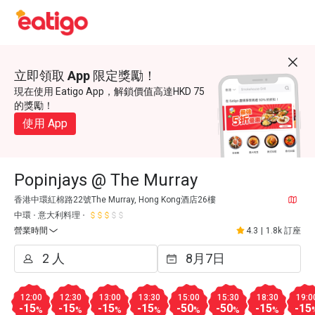
立即領取 App 限定獎勵！
現在使用 Eatigo App，解鎖價值高達HKD 75
的獎勵！
使用 App
Popinjays @ The Murray
香港中環紅棉路22號The Murray, Hong Kong酒店26樓
中環
意大利料理
營業時間
4.3
|
1.8k 訂座
12:00
12:30
13:00
13:30
15:00
15:30
18:30
19:0
-15
-15
-15
-15
-50
-50
-15
-15
%
%
%
%
%
%
%