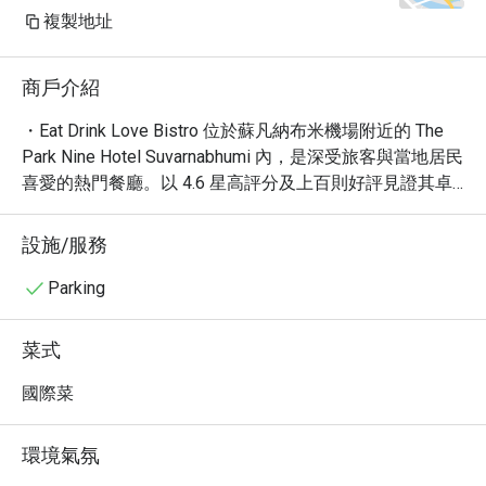
複製地址
商戶介紹
・Eat Drink Love Bistro 位於蘇凡納布米機場附近的 The 
Park Nine Hotel Suvarnabhumi 內，是深受旅客與當地居民
喜愛的熱門餐廳。以 4.6 星高評分及上百則好評見證其卓
越品質，提供多元的國際餐飲選擇，從豐盛早餐、悠閒早
午餐到精緻午晚餐皆可滿足。特別推薦其經典泰式料理、
設施/服務
鮮美泰國蝦、頂級肋眼牛排及風味獨特的松露菜色，滿足
您的味蕾。在輕鬆、浪漫而舒適的氛圍中，不論是獨自品
Parking
味或團體聚餐都非常適合。

・立即透過 Eatigo 預訂 Eat Drink Love Bistro，輕鬆享受
菜式
最高 5 折獨家優惠，讓您的用餐體驗更加物超所值！
國際菜
環境氣氛