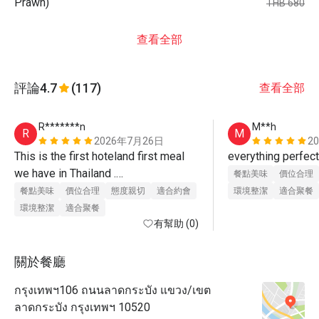
Prawn)
THB 680
查看全部
評論
4.7
(117)
查看全部
R*******n
M**h
R
M
2026年7月26日
2
This is the first hoteland first meal 
everything perfect
we have in Thailand .

餐點美味
價位合理
We think it gives the Thailand food a 
餐點美味
價位合理
態度親切
適合約會
環境整潔
適合聚餐
high standard. We love all the food 
環境整潔
適合聚餐
and the service there.

有幫助 (0)
We will visit the restaurant again 
when we visit Thailand next time. 
關於餐廳
กรุงเทพฯ106 ถนนลาดกระบัง แขวง/เขต
ลาดกระบัง กรุงเทพฯ 10520