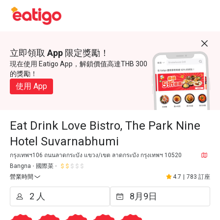
立即領取 App 限定獎勵！
現在使用 Eatigo App，解鎖價值高達THB 300
的獎勵！
使用 App
Eat Drink Love Bistro, The Park Nine
Hotel Suvarnabhumi
กรุงเทพฯ106 ถนนลาดกระบัง แขวง/เขต ลาดกระบัง กรุงเทพฯ 10520
Bangna
國際菜
營業時間
4.7
|
783 訂座