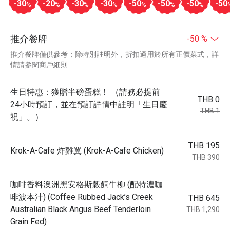
-30
-20
-30
-30
-50
-50
-50
-50
%
%
%
%
%
%
%
推介餐牌
-50 %
推介餐牌僅供參考；除特別註明外，折扣適用於所有正價菜式，詳
情請參閱商戶細則
生日特惠：獲贈半磅蛋糕！ （請務必提前
THB 0
24小時預訂，並在預訂詳情中註明「生日慶
THB 1
祝」。）
THB 195
Krok-A-Cafe 炸雞翼 (Krok-A-Cafe Chicken)
THB 390
咖啡香料澳洲黑安格斯穀飼牛柳 (配特濃咖
啡波本汁) (Coffee Rubbed Jack’s Creek
THB 645
Australian Black Angus Beef Tenderloin
THB 1,290
Grain Fed)