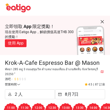
立即領取 App 限定獎勵！
現在使用 Eatigo App，解鎖價值高達THB 300
的獎勵！
使用 App
Krok-A-Cafe Espresso Bar @ Mason
พัทยา 285 หมู่ 3 ถนนสุขุมวิท ตำบลนาจอมเทียน อำเภอสัตหีบ จังหวัดชลบุรี
20250 "
酒吧
營業時間
4.5
|
87 訂座
11:00
11:30
12:00
12:30
13:00
13:30
14:00
14:3