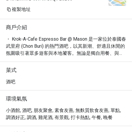
複製地址
商戶介紹
・ Krok-A-Cafe Espresso Bar @ Mason 是一家位於泰國春
武里府 (Chon Buri) 的熱門酒吧，以其新潮、舒適且休閒的
氛圍吸引著眾多遊客與本地饕客。無論是獨自用餐、與朋
友小聚，或是尋求放鬆的夜晚，這裡都是理想的選擇。

・ 我們的菜單提供各式精緻的吧台餐點、烈酒、啤酒、葡
菜式
萄酒以及創意雞尾酒，滿足您不同的味蕾享受。餐廳提供
舒適的室外座位區，讓您在輕鬆的環境中品味美酒佳餚，
酒吧
並享有便利的桌邊服務。

・ Krok-A-Cafe Espresso Bar @ Mason 鄰近眾多景點，並
環境氣氛
提供免費停車場，讓您的旅程更加順遂。我們樂於接受訂
位，確保您能在此度過愉快的時光。

小酒館, 酒吧, 朋友聚會, 素食友善, 無麩質飲食友善, 單點,
・ 透過 Eatigo 預訂 Krok-A-Cafe Espresso Bar @ 
調酒好正, 調酒, 雞尾酒, 有景觀, 打卡熱點, 午餐, 晚餐
Mason，您即可享受最高 5 折的獨家優惠，以超值的價格
體驗泰國的都會夜生活。