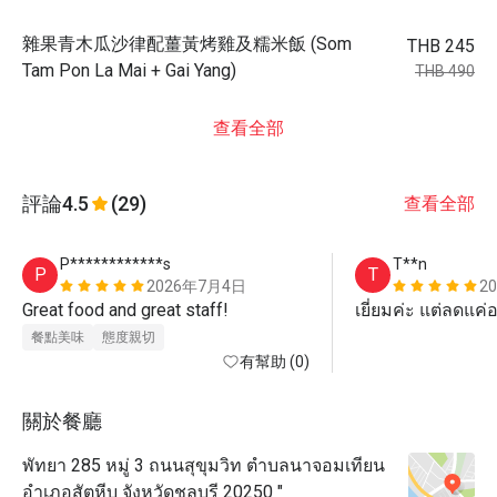
雜果青木瓜沙律配薑黃烤雞及糯米飯 (Som
THB 245
Tam Pon La Mai + Gai Yang)
THB 490
查看全部
評論
4.5
(29)
查看全部
P************s
T**n
P
T
2026年7月4日
2
Great food and great staff!
เยี่ยมค่ะ แต่ลดแค
餐點美味
態度親切
有幫助 (0)
關於餐廳
พัทยา 285 หมู่ 3 ถนนสุขุมวิท ตำบลนาจอมเทียน
อำเภอสัตหีบ จังหวัดชลบุรี 20250 "