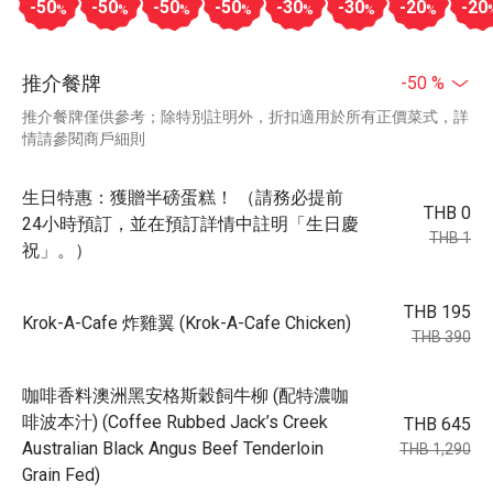
-50
-50
-50
-50
-30
-30
-20
-20
%
%
%
%
%
%
%
推介餐牌
-50 %
推介餐牌僅供參考；除特別註明外，折扣適用於所有正價菜式，詳
情請參閱商戶細則
生日特惠：獲贈半磅蛋糕！ （請務必提前
THB 0
24小時預訂，並在預訂詳情中註明「生日慶
THB 1
祝」。）
THB 195
Krok-A-Cafe 炸雞翼 (Krok-A-Cafe Chicken)
THB 390
咖啡香料澳洲黑安格斯穀飼牛柳 (配特濃咖
啡波本汁) (Coffee Rubbed Jack’s Creek
THB 645
Australian Black Angus Beef Tenderloin
THB 1,290
Grain Fed)