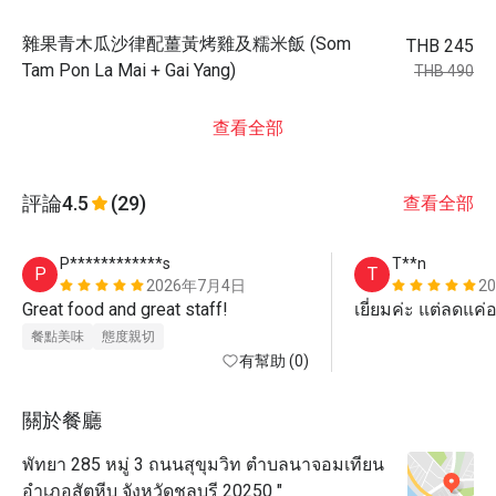
雜果青木瓜沙律配薑黃烤雞及糯米飯 (Som
THB 245
Tam Pon La Mai + Gai Yang)
THB 490
查看全部
評論
4.5
(29)
查看全部
P************s
T**n
P
T
2026年7月4日
2
Great food and great staff!
เยี่ยมค่ะ แต่ลดแค
餐點美味
態度親切
有幫助 (0)
關於餐廳
พัทยา 285 หมู่ 3 ถนนสุขุมวิท ตำบลนาจอมเทียน
อำเภอสัตหีบ จังหวัดชลบุรี 20250 "