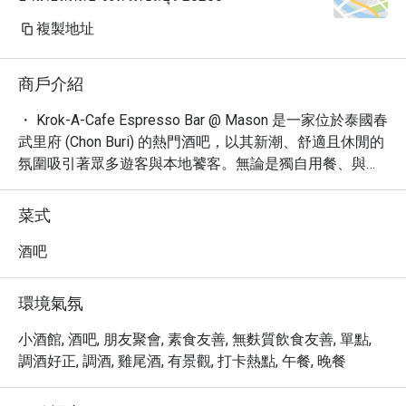
複製地址
商戶介紹
・ Krok-A-Cafe Espresso Bar @ Mason 是一家位於泰國春
武里府 (Chon Buri) 的熱門酒吧，以其新潮、舒適且休閒的
氛圍吸引著眾多遊客與本地饕客。無論是獨自用餐、與朋
友小聚，或是尋求放鬆的夜晚，這裡都是理想的選擇。

・ 我們的菜單提供各式精緻的吧台餐點、烈酒、啤酒、葡
菜式
萄酒以及創意雞尾酒，滿足您不同的味蕾享受。餐廳提供
舒適的室外座位區，讓您在輕鬆的環境中品味美酒佳餚，
酒吧
並享有便利的桌邊服務。

・ Krok-A-Cafe Espresso Bar @ Mason 鄰近眾多景點，並
環境氣氛
提供免費停車場，讓您的旅程更加順遂。我們樂於接受訂
位，確保您能在此度過愉快的時光。

小酒館, 酒吧, 朋友聚會, 素食友善, 無麩質飲食友善, 單點,
・ 透過 Eatigo 預訂 Krok-A-Cafe Espresso Bar @ 
調酒好正, 調酒, 雞尾酒, 有景觀, 打卡熱點, 午餐, 晚餐
Mason，您即可享受最高 5 折的獨家優惠，以超值的價格
體驗泰國的都會夜生活。