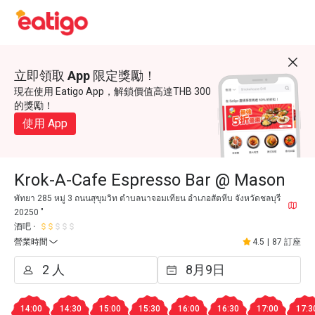
立即領取 App 限定獎勵！
現在使用 Eatigo App，解鎖價值高達THB 300
的獎勵！
使用 App
Krok-A-Cafe Espresso Bar @ Mason
พัทยา 285 หมู่ 3 ถนนสุขุมวิท ตำบลนาจอมเทียน อำเภอสัตหีบ จังหวัดชลบุรี
20250 "
酒吧
營業時間
4.5
|
87 訂座
14:00
14:30
15:00
15:30
16:00
16:30
17:00
17:3