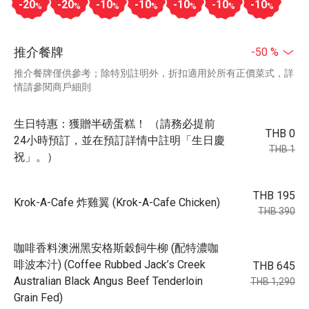
-20
-20
-10
-10
-10
-10
-10
%
%
%
%
%
%
%
推介餐牌
-50 %
推介餐牌僅供參考；除特別註明外，折扣適用於所有正價菜式，詳
情請參閱商戶細則
生日特惠：獲贈半磅蛋糕！ （請務必提前
THB 0
24小時預訂，並在預訂詳情中註明「生日慶
THB 1
祝」。）
THB 195
Krok-A-Cafe 炸雞翼 (Krok-A-Cafe Chicken)
THB 390
咖啡香料澳洲黑安格斯穀飼牛柳 (配特濃咖
啡波本汁) (Coffee Rubbed Jack’s Creek
THB 645
Australian Black Angus Beef Tenderloin
THB 1,290
Grain Fed)