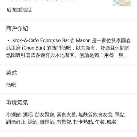
複製地址
商戶介紹
・ Krok-A-Cafe Espresso Bar @ Mason 是一家位於泰國春
武里府 (Chon Buri) 的熱門酒吧，以其新潮、舒適且休閒的
氛圍吸引著眾多遊客與本地饕客。無論是獨自用餐、與朋
友小聚，或是尋求放鬆的夜晚，這裡都是理想的選擇。

・ 我們的菜單提供各式精緻的吧台餐點、烈酒、啤酒、葡
菜式
萄酒以及創意雞尾酒，滿足您不同的味蕾享受。餐廳提供
舒適的室外座位區，讓您在輕鬆的環境中品味美酒佳餚，
酒吧
並享有便利的桌邊服務。

・ Krok-A-Cafe Espresso Bar @ Mason 鄰近眾多景點，並
環境氣氛
提供免費停車場，讓您的旅程更加順遂。我們樂於接受訂
位，確保您能在此度過愉快的時光。

小酒館, 酒吧, 朋友聚會, 素食友善, 無麩質飲食友善, 單點,
・ 透過 Eatigo 預訂 Krok-A-Cafe Espresso Bar @ 
調酒好正, 調酒, 雞尾酒, 有景觀, 打卡熱點, 午餐, 晚餐
Mason，您即可享受最高 5 折的獨家優惠，以超值的價格
體驗泰國的都會夜生活。