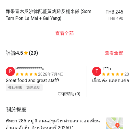
雜果青木瓜沙律配薑黃烤雞及糯米飯 (Som
THB 245
Tam Pon La Mai + Gai Yang)
THB 490
查看全部
評論
4.5
(29)
查看全部
P************s
T**n
P
T
2026年7月4日
2
Great food and great staff!
เยี่ยมค่ะ แต่ลดแค
餐點美味
態度親切
有幫助 (0)
關於餐廳
พัทยา 285 หมู่ 3 ถนนสุขุมวิท ตำบลนาจอมเทียน
อำเภอสัตหีบ จังหวัดชลบุรี 20250 "