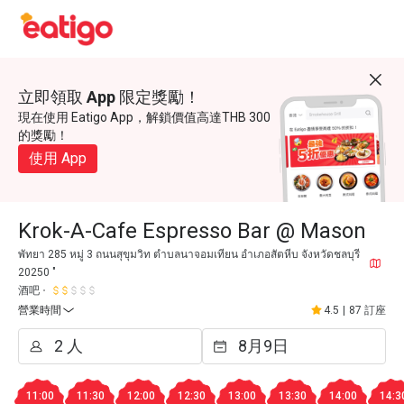
立即領取 App 限定獎勵！
現在使用 Eatigo App，解鎖價值高達THB 300
的獎勵！
使用 App
Krok-A-Cafe Espresso Bar @ Mason
พัทยา 285 หมู่ 3 ถนนสุขุมวิท ตำบลนาจอมเทียน อำเภอสัตหีบ จังหวัดชลบุรี
20250 "
酒吧
營業時間
4.5
|
87 訂座
11:00
11:30
12:00
12:30
13:00
13:30
14:00
14:3