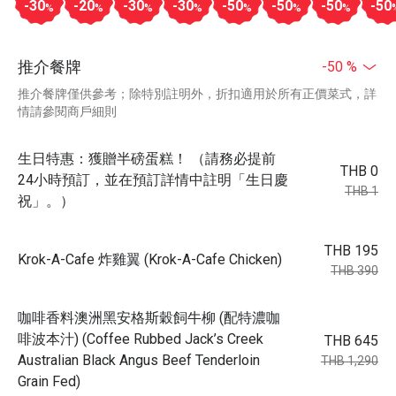
-30
-20
-30
-30
-50
-50
-50
-50
%
%
%
%
%
%
%
推介餐牌
-50 %
推介餐牌僅供參考；除特別註明外，折扣適用於所有正價菜式，詳
情請參閱商戶細則
生日特惠：獲贈半磅蛋糕！ （請務必提前
THB 0
24小時預訂，並在預訂詳情中註明「生日慶
THB 1
祝」。）
THB 195
Krok-A-Cafe 炸雞翼 (Krok-A-Cafe Chicken)
THB 390
咖啡香料澳洲黑安格斯穀飼牛柳 (配特濃咖
啡波本汁) (Coffee Rubbed Jack’s Creek
THB 645
Australian Black Angus Beef Tenderloin
THB 1,290
Grain Fed)