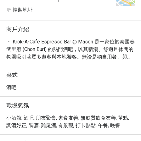
複製地址
商戶介紹
・ Krok-A-Cafe Espresso Bar @ Mason 是一家位於泰國春
武里府 (Chon Buri) 的熱門酒吧，以其新潮、舒適且休閒的
氛圍吸引著眾多遊客與本地饕客。無論是獨自用餐、與朋
友小聚，或是尋求放鬆的夜晚，這裡都是理想的選擇。

・ 我們的菜單提供各式精緻的吧台餐點、烈酒、啤酒、葡
菜式
萄酒以及創意雞尾酒，滿足您不同的味蕾享受。餐廳提供
舒適的室外座位區，讓您在輕鬆的環境中品味美酒佳餚，
酒吧
並享有便利的桌邊服務。

・ Krok-A-Cafe Espresso Bar @ Mason 鄰近眾多景點，並
環境氣氛
提供免費停車場，讓您的旅程更加順遂。我們樂於接受訂
位，確保您能在此度過愉快的時光。

小酒館, 酒吧, 朋友聚會, 素食友善, 無麩質飲食友善, 單點,
・ 透過 Eatigo 預訂 Krok-A-Cafe Espresso Bar @ 
調酒好正, 調酒, 雞尾酒, 有景觀, 打卡熱點, 午餐, 晚餐
Mason，您即可享受最高 5 折的獨家優惠，以超值的價格
體驗泰國的都會夜生活。