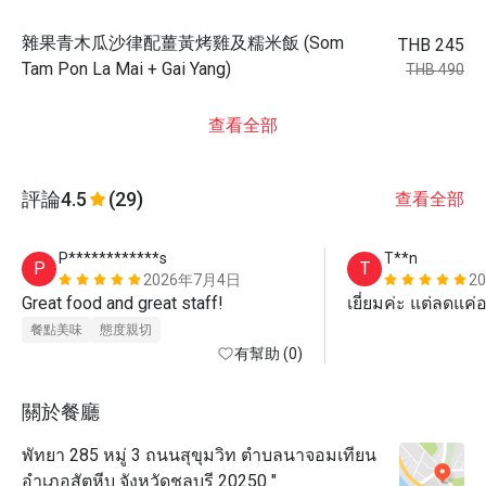
雜果青木瓜沙律配薑黃烤雞及糯米飯 (Som
THB 245
Tam Pon La Mai + Gai Yang)
THB 490
查看全部
評論
4.5
(29)
查看全部
P************s
T**n
P
T
2026年7月4日
2
Great food and great staff!
เยี่ยมค่ะ แต่ลดแค
餐點美味
態度親切
有幫助 (0)
關於餐廳
พัทยา 285 หมู่ 3 ถนนสุขุมวิท ตำบลนาจอมเทียน
อำเภอสัตหีบ จังหวัดชลบุรี 20250 "