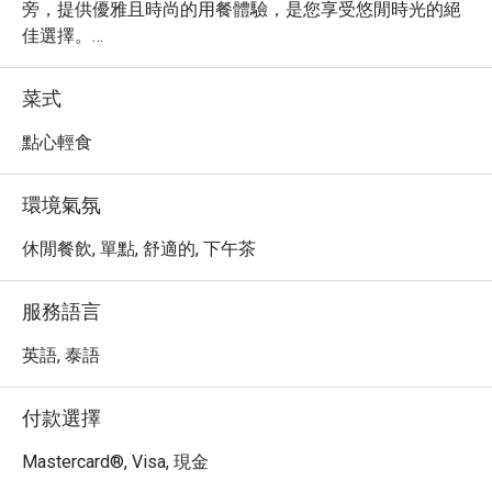
旁，提供優雅且時尚的用餐體驗，是您享受悠閒時光的絕
佳選擇。

・ 這裡匯聚了多樣化的國際美食，以其精緻的擺盤與新鮮
的在地食材擄獲人心。特別推薦您品嚐餐廳招牌的鮮美海
菜式
鮮拼盤，以及充滿泰式風情的特色主菜，絕對讓您的味蕾
留下深刻印象。

點心輕食
・ 透過 Eatigo 預訂 Moments @The SIS Kata resort，您
可以獨享高達 5 折的超值優惠，以更實惠的價格，盡情享
環境氣氛
受這場精緻的味蕾饗宴。
休閒餐飲, 單點, 舒適的, 下午茶
服務語言
英語, 泰語
付款選擇
Mastercard®, Visa, 現金