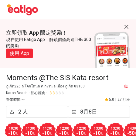
立即領取 App 限定獎勵！
現在使用 Eatigo App，解鎖價值高達THB 300
的獎勵！
使用 App
Moments @The SIS Kata resort
ภูเก็ต225 ถ.โคกโตนด ต.กะรน อ.เมือง ภูเก็ต 83100
Karon Beach
點心輕食
營業時間
5.0
|
27 訂座
10:30
11:00
11:30
12:00
12:30
13:00
13:30
14:0
-10
-10
-10
-10
-10
-10
-10
-50
%
%
%
%
%
%
%