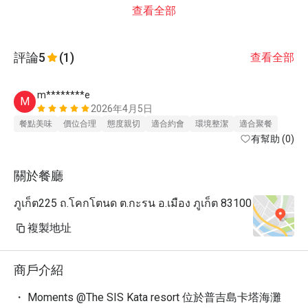
查看全部
評論
5
(1)
查看全部
m********e
M
2026年4月5日
餐點美味
價位合理
態度親切
適合約會
環境整潔
適合聚餐
有幫助 (0)
關於餐廳
ภูเก็ต225 ถ.โคกโตนด ต.กะรน อ.เมือง ภูเก็ต 83100
複製地址
商戶介紹
・ Moments @The SIS Kata resort 位於普吉島卡塔海灘