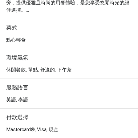
旁，提供優雅且時尚的用餐體驗，是您享受悠閒時光的絕
佳選擇。

・ 這裡匯聚了多樣化的國際美食，以其精緻的擺盤與新鮮
的在地食材擄獲人心。特別推薦您品嚐餐廳招牌的鮮美海
菜式
鮮拼盤，以及充滿泰式風情的特色主菜，絕對讓您的味蕾
留下深刻印象。

點心輕食
・ 透過 Eatigo 預訂 Moments @The SIS Kata resort，您
可以獨享高達 5 折的超值優惠，以更實惠的價格，盡情享
環境氣氛
受這場精緻的味蕾饗宴。
休閒餐飲, 單點, 舒適的, 下午茶
服務語言
英語, 泰語
付款選擇
Mastercard®, Visa, 現金