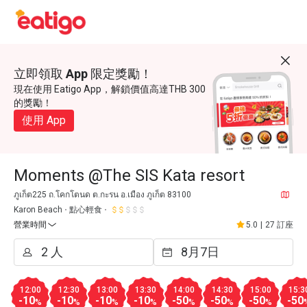
立即領取 App 限定獎勵！
現在使用 Eatigo App，解鎖價值高達THB 300
的獎勵！
使用 App
Moments @The SIS Kata resort
ภูเก็ต225 ถ.โคกโตนด ต.กะรน อ.เมือง ภูเก็ต 83100
Karon Beach
點心輕食
營業時間
5.0
|
27 訂座
12:00
12:30
13:00
13:30
14:00
14:30
15:00
15:3
-10
-10
-10
-10
-50
-50
-50
-50
%
%
%
%
%
%
%