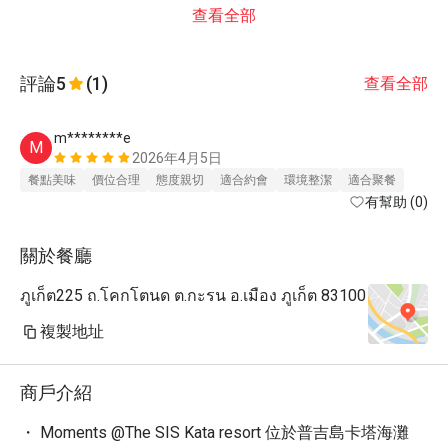
查看全部
評論
5
(1)
查看全部
m********e
M
2026年4月5日
餐點美味
價位合理
態度親切
適合約會
環境整潔
適合聚餐
有幫助 (0)
關於餐廳
ภูเก็ต225 ถ.โคกโตนด ต.กะรน อ.เมือง ภูเก็ต 83100
複製地址
商戶介紹
・ Moments @The SIS Kata resort 位於普吉島卡塔海灘