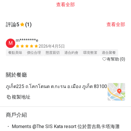
查看全部
評論
5
(1)
查看全部
m********e
M
2026年4月5日
餐點美味
價位合理
態度親切
適合約會
環境整潔
適合聚餐
有幫助 (0)
關於餐廳
ภูเก็ต225 ถ.โคกโตนด ต.กะรน อ.เมือง ภูเก็ต 83100
複製地址
商戶介紹
・ Moments @The SIS Kata resort 位於普吉島卡塔海灘