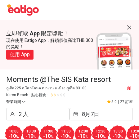
立即領取 App 限定獎勵！
現在使用 Eatigo App，解鎖價值高達THB 300
的獎勵！
使用 App
Moments @The SIS Kata resort
ภูเก็ต225 ถ.โคกโตนด ต.กะรน อ.เมือง ภูเก็ต 83100
Karon Beach
點心輕食
營業時間
5.0
|
27 訂座
10:00
10:30
11:00
11:30
12:00
12:30
13:00
13:3
-10
-10
-10
-10
-10
-10
-10
-10
%
%
%
%
%
%
%