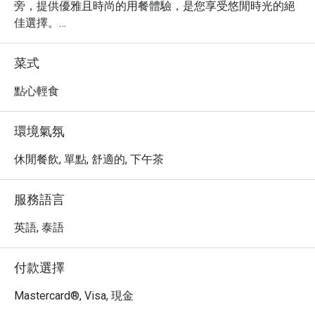
旁，提供優雅且時尚的用餐體驗，是您享受悠閒時光的絕
佳選擇。

・ 這裡匯聚了多樣化的國際美食，以其精緻的擺盤與新鮮
的在地食材擄獲人心。特別推薦您品嚐餐廳招牌的鮮美海
菜式
鮮拼盤，以及充滿泰式風情的特色主菜，絕對讓您的味蕾
留下深刻印象。

點心輕食
・ 透過 Eatigo 預訂 Moments @The SIS Kata resort，您
可以獨享高達 5 折的超值優惠，以更實惠的價格，盡情享
環境氣氛
受這場精緻的味蕾饗宴。
休閒餐飲, 單點, 舒適的, 下午茶
服務語言
英語, 泰語
付款選擇
Mastercard®, Visa, 現金