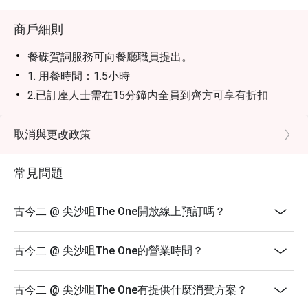
商戶細則
餐碟賀詞服務可向餐廳職員提出。
1. 用餐時間：1.5小時
2.已訂座人士需在15分鐘内全員到齊方可享有折扣
3. 折扣適用於單點食品，並不包括套餐和酒精飲品，不
可與餐廳其他推廣優惠同時使用
取消與更改政策
4. 此優惠只限堂食，不適用於外賣服務、或特別推廣優
惠
常見問題
5. 此優惠不可兌換現金或其他產品，不可轉售或贈子他
人使
古今二 @ 尖沙咀The One開放線上預訂嗎？
用
6.加一服務費以原價計算
古今二 @ 尖沙咀The One的營業時間？
7.此優惠不可與其他折扣及優惠同時使用
8. 特別需求及坐位安排均視乎實際情況而定
古今二 @ 尖沙咀The One有提供什麼消費方案？
9. 客人必須出示預定證明方可使用折扣