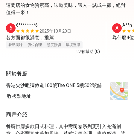
這間店的食物質素高，味道美味，讓人一試成主顧，絕對
值得一來！
6********6
A**n
6
A
2025年10月20日
各方面都很滿意，推薦
為什麼4
餐點美味
價位合理
態度親切
環境整潔
有幫助 (0)
關於餐廳
香港尖沙咀彌敦道100號The ONE 5樓502號舖
複製地址
商戶介紹
餐廳供應多款日式料理，其中壽司卷系列更引入充滿創
意、色彩豐富的美加風味。菜式定價合理，座位舒適，適