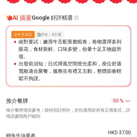
AI 摘要
Google 好評精選
牛舌必訪
評分：4.5 星
絕對要試：
嫩滑牛舌配香脆蝦卷，卷物選擇多到
眼花，食材新鮮、口味多變，份量十足又物超所
值。
出發前須知：
日式禪風空間燈光柔和，座位舒適
寬敞適合聚餐，服務生有禮又主動，整體節奏輕
鬆不拘謹。
推介餐牌
-50 %
推介餐牌僅供參考；除特別註明外，折扣適用於所有正價菜式，詳
情請參閱商戶細則
HKD 37.00
鰻魚牛油果卷