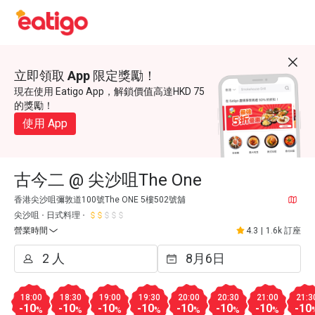
立即領取 App 限定獎勵！
現在使用 Eatigo App，解鎖價值高達HKD 75
的獎勵！
使用 App
古今二 @ 尖沙咀The One
香港尖沙咀彌敦道100號The ONE 5樓502號舖
尖沙咀
日式料理
營業時間
4.3
|
1.6k 訂座
18:00
18:30
19:00
19:30
20:00
20:30
21:00
21:3
-10
-10
-10
-10
-10
-10
-10
-10
%
%
%
%
%
%
%