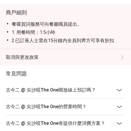
商戶細則
餐碟賀詞服務可向餐廳職員提出。
1. 用餐時間：1.5小時
2.已訂座人士需在15分鐘内全員到齊方可享有折扣
3. 折扣適用於單點食品，並不包括套餐和酒精飲品，不
可與餐廳其他推廣優惠同時使用
取消與更改政策
4. 此優惠只限堂食，不適用於外賣服務、或特別推廣優
惠
常見問題
5. 此優惠不可兌換現金或其他產品，不可轉售或贈子他
人使
古今二 @ 尖沙咀The One開放線上預訂嗎？
用
6.加一服務費以原價計算
古今二 @ 尖沙咀The One的營業時間？
7.此優惠不可與其他折扣及優惠同時使用
8. 特別需求及坐位安排均視乎實際情況而定
古今二 @ 尖沙咀The One有提供什麼消費方案？
9. 客人必須出示預定證明方可使用折扣