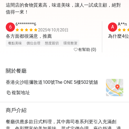
這間店的食物質素高，味道美味，讓人一試成主顧，絕對
值得一來！
6********6
A**n
6
A
2025年10月20日
各方面都很滿意，推薦
為什麼4
餐點美味
價位合理
態度親切
環境整潔
有幫助 (0)
關於餐廳
香港尖沙咀彌敦道100號The ONE 5樓502號舖
複製地址
商戶介紹
餐廳供應多款日式料理，其中壽司卷系列更引入充滿創
意、色彩豐富的美加風味。菜式定價合理，座位舒適，適