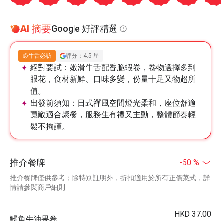
AI 摘要
Google 好評精選
牛舌必訪
評分：4.5 星
絕對要試：
嫩滑牛舌配香脆蝦卷，卷物選擇多到
眼花，食材新鮮、口味多變，份量十足又物超所
值。
出發前須知：
日式禪風空間燈光柔和，座位舒適
寬敞適合聚餐，服務生有禮又主動，整體節奏輕
鬆不拘謹。
推介餐牌
-50 %
推介餐牌僅供參考；除特別註明外，折扣適用於所有正價菜式，詳
情請參閱商戶細則
HKD 37.00
鰻魚牛油果卷