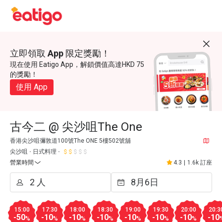
立即領取 App 限定獎勵！
現在使用 Eatigo App，解鎖價值高達HKD 75
的獎勵！
使用 App
古今二 @ 尖沙咀The One
香港尖沙咀彌敦道100號The ONE 5樓502號舖
尖沙咀
日式料理
營業時間
4.3
|
1.6k 訂座
15:00
17:30
18:00
18:30
19:00
19:30
20:00
20:3
-50
-10
-10
-10
-10
-10
-10
-10
%
%
%
%
%
%
%