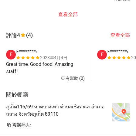
查看全部
評論
4
(4)
查看全部
E********r
E********r
E
E
2023年4月4日
2
Great time. Good food. Amazing 
staff!
有幫助 (0)
關於餐廳
ภูเก็ต116/69 หาดบางเทา ตำบลเชิงทะเล อำเภอ
ถลาง จังหวัดภูเก็ต 83110
複製地址