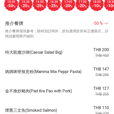
15:00
15:30
16:00
16:30
17:00
17:30
18:00
18:3
-50
-25
-25
-25
-20
-20
-10
-10
%
%
%
%
%
%
%
推介餐牌
-50 %
推介餐牌僅供參考；除特別註明外，折扣適用於所有正價菜式，詳
情請參閱商戶細則
THB 200
特大凱撒沙律(Caesar Salad Big)
THB 400
THB 147
媽媽咪呀辣意粉(Mamma Mia Peppr Pasta)
THB 295
THB 127
金不換炒豬肉(Pad Kra Pao with Pork)
THB 255
THB 110
煙熏三文魚(Smoked Salmon)
THB 220