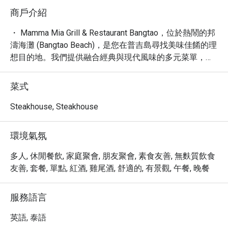
商戶介紹
・ Mamma Mia Grill & Restaurant Bangtao，位於熱鬧的邦
濤海灘 (Bangtao Beach)，是您在普吉島尋找美味佳餚的理
想目的地。我們提供融合經典與現代風味的多元菜單，從
美味的披薩、香嫩的烤扒到道地的泰式料理，應有盡有，
滿足您挑剔的味蕾。餐廳氛圍輕鬆舒適，是您享用早餐、
菜式
早午餐、午餐或晚餐的完美選擇。

・ 無論您是獨自旅行、與摯愛同行，或是闔家歡樂，
Steakhouse, Steakhouse
Mamma Mia Grill & Restaurant Bangtao 都提供溫馨的用餐
體驗。餐廳坐擁便利的地理位置，設有室外雅座、外帶及
環境氣氛
外送服務，並提供兒童高腳椅與兒童菜單，讓親子用餐更
加輕鬆愉快。我們更提供免費 Wi-Fi，讓您與親友即時分
多人, 休閒餐飲, 家庭聚會, 朋友聚會, 素食友善, 無麩質飲食
享美好食光。

友善, 套餐, 單點, 紅酒, 雞尾酒, 舒適的, 有景觀, 午餐, 晚餐
・ 透過 Eatigo 預訂 Mamma Mia Grill & Restaurant 
Bangtao，您即可享有獨家優惠，最高可享 5 折折扣，以
服務語言
超值的價格品嚐豐盛的美饌，讓您的用餐體驗更添價值。
英語, 泰語