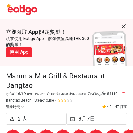
立即領取 App 限定獎勵！
現在使用 Eatigo App，解鎖價值高達THB 300
的獎勵！
使用 App
Mamma Mia Grill & Restaurant
Bangtao
ภูเก็ต116/69 หาดบางเทา ตำบลเชิงทะเล อำเภอถลาง จังหวัดภูเก็ต 83110
Bangtao Beach
Steakhouse
營業時間
4.0
|
47 訂座