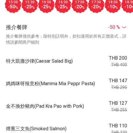
15:00
15:30
16:00
16:30
17:00
17:30
18:00
18:3
-50
-25
-25
-25
-20
-20
-10
-10
%
%
%
%
%
%
%
推介餐牌
-50 %
推介餐牌僅供參考；除特別註明外，折扣適用於所有正價菜式，詳
情請參閱商戶細則
THB 200
特大凱撒沙律(Caesar Salad Big)
THB 400
THB 147
媽媽咪呀辣意粉(Mamma Mia Peppr Pasta)
THB 295
THB 127
金不換炒豬肉(Pad Kra Pao with Pork)
THB 255
THB 110
煙熏三文魚(Smoked Salmon)
THB 220