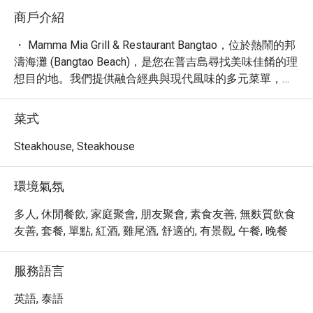
商戶介紹
・ Mamma Mia Grill & Restaurant Bangtao，位於熱鬧的邦
濤海灘 (Bangtao Beach)，是您在普吉島尋找美味佳餚的理
想目的地。我們提供融合經典與現代風味的多元菜單，從
美味的披薩、香嫩的烤扒到道地的泰式料理，應有盡有，
滿足您挑剔的味蕾。餐廳氛圍輕鬆舒適，是您享用早餐、
菜式
早午餐、午餐或晚餐的完美選擇。

・ 無論您是獨自旅行、與摯愛同行，或是闔家歡樂，
Steakhouse, Steakhouse
Mamma Mia Grill & Restaurant Bangtao 都提供溫馨的用餐
體驗。餐廳坐擁便利的地理位置，設有室外雅座、外帶及
環境氣氛
外送服務，並提供兒童高腳椅與兒童菜單，讓親子用餐更
加輕鬆愉快。我們更提供免費 Wi-Fi，讓您與親友即時分
多人, 休閒餐飲, 家庭聚會, 朋友聚會, 素食友善, 無麩質飲食
享美好食光。

友善, 套餐, 單點, 紅酒, 雞尾酒, 舒適的, 有景觀, 午餐, 晚餐
・ 透過 Eatigo 預訂 Mamma Mia Grill & Restaurant 
Bangtao，您即可享有獨家優惠，最高可享 5 折折扣，以
服務語言
超值的價格品嚐豐盛的美饌，讓您的用餐體驗更添價值。
英語, 泰語