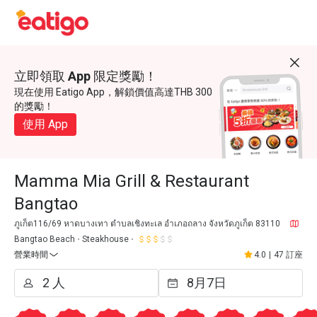
立即領取 App 限定獎勵！
現在使用 Eatigo App，解鎖價值高達THB 300
的獎勵！
使用 App
Mamma Mia Grill & Restaurant
Bangtao
ภูเก็ต116/69 หาดบางเทา ตำบลเชิงทะเล อำเภอถลาง จังหวัดภูเก็ต 83110
Bangtao Beach
Steakhouse
營業時間
4.0
|
47 訂座