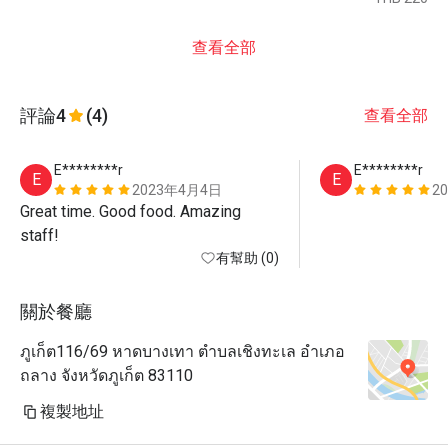
查看全部
評論
4
(4)
查看全部
E********r
E********r
E
E
2023年4月4日
2
Great time. Good food. Amazing 
staff!
有幫助 (0)
關於餐廳
ภูเก็ต116/69 หาดบางเทา ตำบลเชิงทะเล อำเภอ
ถลาง จังหวัดภูเก็ต 83110
複製地址