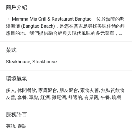
商戶介紹
・ Mamma Mia Grill & Restaurant Bangtao，位於熱鬧的邦
濤海灘 (Bangtao Beach)，是您在普吉島尋找美味佳餚的理
想目的地。我們提供融合經典與現代風味的多元菜單，從
美味的披薩、香嫩的烤扒到道地的泰式料理，應有盡有，
滿足您挑剔的味蕾。餐廳氛圍輕鬆舒適，是您享用早餐、
菜式
早午餐、午餐或晚餐的完美選擇。

・ 無論您是獨自旅行、與摯愛同行，或是闔家歡樂，
Steakhouse, Steakhouse
Mamma Mia Grill & Restaurant Bangtao 都提供溫馨的用餐
體驗。餐廳坐擁便利的地理位置，設有室外雅座、外帶及
環境氣氛
外送服務，並提供兒童高腳椅與兒童菜單，讓親子用餐更
加輕鬆愉快。我們更提供免費 Wi-Fi，讓您與親友即時分
多人, 休閒餐飲, 家庭聚會, 朋友聚會, 素食友善, 無麩質飲食
享美好食光。

友善, 套餐, 單點, 紅酒, 雞尾酒, 舒適的, 有景觀, 午餐, 晚餐
・ 透過 Eatigo 預訂 Mamma Mia Grill & Restaurant 
Bangtao，您即可享有獨家優惠，最高可享 5 折折扣，以
服務語言
超值的價格品嚐豐盛的美饌，讓您的用餐體驗更添價值。
英語, 泰語