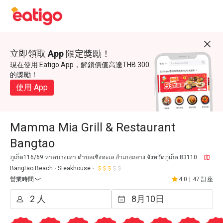
立即領取 App 限定獎勵！
現在使用 Eatigo App，解鎖價值高達THB 300
的獎勵！
使用 App
Mamma Mia Grill & Restaurant
Bangtao
ภูเก็ต116/69 หาดบางเทา ตำบลเชิงทะเล อำเภอถลาง จังหวัดภูเก็ต 83110
Bangtao Beach
Steakhouse
營業時間
4.0
|
47 訂座