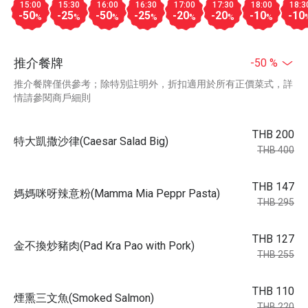
15:00
15:30
16:00
16:30
17:00
17:30
18:00
18:3
-50
-25
-50
-25
-20
-20
-10
-10
%
%
%
%
%
%
%
推介餐牌
-50 %
推介餐牌僅供參考；除特別註明外，折扣適用於所有正價菜式，詳
情請參閱商戶細則
THB 200
特大凱撒沙律(Caesar Salad Big)
THB 400
THB 147
媽媽咪呀辣意粉(Mamma Mia Peppr Pasta)
THB 295
THB 127
金不換炒豬肉(Pad Kra Pao with Pork)
THB 255
THB 110
煙熏三文魚(Smoked Salmon)
THB 220