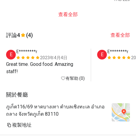
查看全部
評論
4
(4)
查看全部
E********r
E********r
E
E
2023年4月4日
2
Great time. Good food. Amazing 
staff!
有幫助 (0)
關於餐廳
ภูเก็ต116/69 หาดบางเทา ตำบลเชิงทะเล อำเภอ
ถลาง จังหวัดภูเก็ต 83110
複製地址