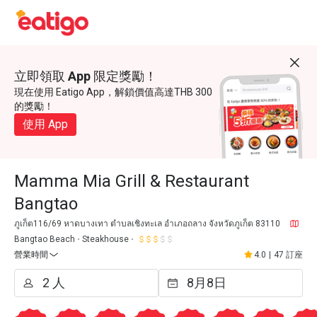
立即領取 App 限定獎勵！
現在使用 Eatigo App，解鎖價值高達THB 300
的獎勵！
使用 App
Mamma Mia Grill & Restaurant
Bangtao
ภูเก็ต116/69 หาดบางเทา ตำบลเชิงทะเล อำเภอถลาง จังหวัดภูเก็ต 83110
Bangtao Beach
Steakhouse
營業時間
4.0
|
47 訂座