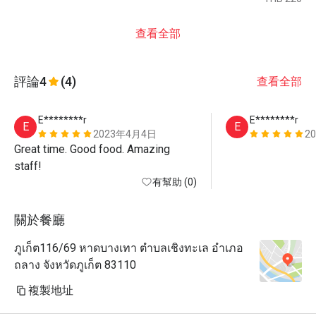
查看全部
評論
4
(4)
查看全部
E********r
E********r
E
E
2023年4月4日
2
Great time. Good food. Amazing 
staff!
有幫助 (0)
關於餐廳
ภูเก็ต116/69 หาดบางเทา ตำบลเชิงทะเล อำเภอ
ถลาง จังหวัดภูเก็ต 83110
複製地址