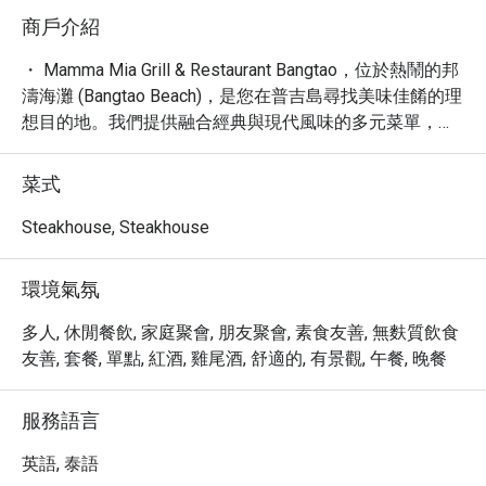
商戶介紹
・ Mamma Mia Grill & Restaurant Bangtao，位於熱鬧的邦
濤海灘 (Bangtao Beach)，是您在普吉島尋找美味佳餚的理
想目的地。我們提供融合經典與現代風味的多元菜單，從
美味的披薩、香嫩的烤扒到道地的泰式料理，應有盡有，
滿足您挑剔的味蕾。餐廳氛圍輕鬆舒適，是您享用早餐、
菜式
早午餐、午餐或晚餐的完美選擇。

・ 無論您是獨自旅行、與摯愛同行，或是闔家歡樂，
Steakhouse, Steakhouse
Mamma Mia Grill & Restaurant Bangtao 都提供溫馨的用餐
體驗。餐廳坐擁便利的地理位置，設有室外雅座、外帶及
環境氣氛
外送服務，並提供兒童高腳椅與兒童菜單，讓親子用餐更
加輕鬆愉快。我們更提供免費 Wi-Fi，讓您與親友即時分
多人, 休閒餐飲, 家庭聚會, 朋友聚會, 素食友善, 無麩質飲食
享美好食光。

友善, 套餐, 單點, 紅酒, 雞尾酒, 舒適的, 有景觀, 午餐, 晚餐
・ 透過 Eatigo 預訂 Mamma Mia Grill & Restaurant 
Bangtao，您即可享有獨家優惠，最高可享 5 折折扣，以
服務語言
超值的價格品嚐豐盛的美饌，讓您的用餐體驗更添價值。
英語, 泰語