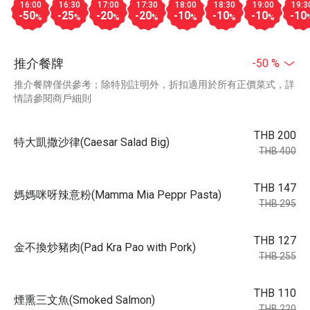
16:00
16:30
17:00
17:30
18:00
18:30
19:00
19:3
-50
-25
-20
-20
-10
-10
-10
-10
%
%
%
%
%
%
%
推介餐牌
-50 %
推介餐牌僅供參考；除特別註明外，折扣適用於所有正價菜式，詳
情請參閱商戶細則
THB 200
特大凱撒沙律(Caesar Salad Big)
THB 400
THB 147
媽媽咪呀辣意粉(Mamma Mia Peppr Pasta)
THB 295
THB 127
金不換炒豬肉(Pad Kra Pao with Pork)
THB 255
THB 110
煙熏三文魚(Smoked Salmon)
THB 220