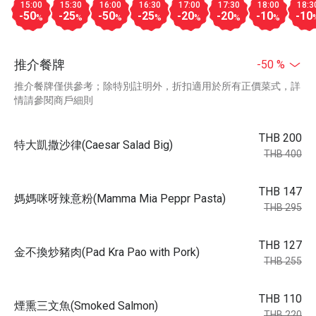
15:00
15:30
16:00
16:30
17:00
17:30
18:00
18:3
-50
-25
-50
-25
-20
-20
-10
-10
%
%
%
%
%
%
%
推介餐牌
-50 %
推介餐牌僅供參考；除特別註明外，折扣適用於所有正價菜式，詳
情請參閱商戶細則
THB 200
特大凱撒沙律(Caesar Salad Big)
THB 400
THB 147
媽媽咪呀辣意粉(Mamma Mia Peppr Pasta)
THB 295
THB 127
金不換炒豬肉(Pad Kra Pao with Pork)
THB 255
THB 110
煙熏三文魚(Smoked Salmon)
THB 220