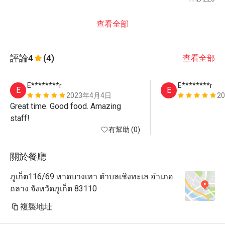
查看全部
評論
4
(4)
查看全部
E********r
E********r
E
E
2023年4月4日
2
Great time. Good food. Amazing 
staff!
有幫助 (0)
關於餐廳
ภูเก็ต116/69 หาดบางเทา ตำบลเชิงทะเล อำเภอ
ถลาง จังหวัดภูเก็ต 83110
複製地址