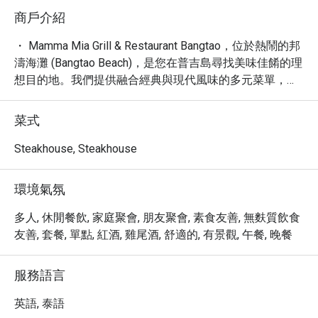
商戶介紹
・ Mamma Mia Grill & Restaurant Bangtao，位於熱鬧的邦
濤海灘 (Bangtao Beach)，是您在普吉島尋找美味佳餚的理
想目的地。我們提供融合經典與現代風味的多元菜單，從
美味的披薩、香嫩的烤扒到道地的泰式料理，應有盡有，
滿足您挑剔的味蕾。餐廳氛圍輕鬆舒適，是您享用早餐、
菜式
早午餐、午餐或晚餐的完美選擇。

・ 無論您是獨自旅行、與摯愛同行，或是闔家歡樂，
Steakhouse, Steakhouse
Mamma Mia Grill & Restaurant Bangtao 都提供溫馨的用餐
體驗。餐廳坐擁便利的地理位置，設有室外雅座、外帶及
環境氣氛
外送服務，並提供兒童高腳椅與兒童菜單，讓親子用餐更
加輕鬆愉快。我們更提供免費 Wi-Fi，讓您與親友即時分
多人, 休閒餐飲, 家庭聚會, 朋友聚會, 素食友善, 無麩質飲食
享美好食光。

友善, 套餐, 單點, 紅酒, 雞尾酒, 舒適的, 有景觀, 午餐, 晚餐
・ 透過 Eatigo 預訂 Mamma Mia Grill & Restaurant 
Bangtao，您即可享有獨家優惠，最高可享 5 折折扣，以
服務語言
超值的價格品嚐豐盛的美饌，讓您的用餐體驗更添價值。
英語, 泰語