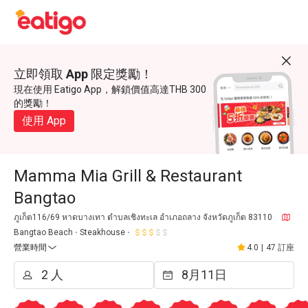
立即領取 App 限定獎勵！
現在使用 Eatigo App，解鎖價值高達THB 300
的獎勵！
使用 App
Mamma Mia Grill & Restaurant
Bangtao
ภูเก็ต116/69 หาดบางเทา ตำบลเชิงทะเล อำเภอถลาง จังหวัดภูเก็ต 83110
Bangtao Beach
Steakhouse
營業時間
4.0
|
47 訂座