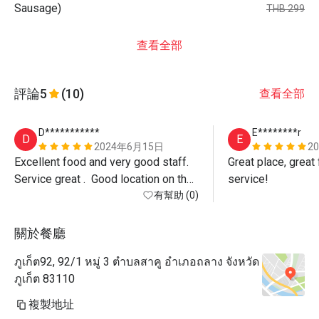
Sausage)
THB 299
查看全部
評論
5
(10)
查看全部
D***********
E********r
D
E
2024年6月15日
2
Excellent food and very good staff.  
Great place, great 
Service great .  Good location on the 
service! 
sea front.  Car park next to the 
有幫助 (0)
restaurant.  Served marshmallows on 
the beach by the fire.  Children loved 
關於餐廳
it. Happy hour helped.  Cocktails 
ภูเก็ต92, 92/1 หมู่ 3 ตำบลสาคู อำเภอถลาง จังหวัด
were very good.  Great views. 
ภูเก็ต 83110
複製地址