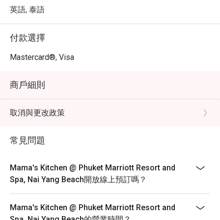
求片刻寧靜，或是與家人朋友一同用餐，Mama's Kitchen 
英語, 泰語
都將以友善的服務和美味的餐點，讓您的用餐時光更加完
美。

付款選擇
・ 透過 Eatigo 預訂 Mama's Kitchen，您即可享受最高 5 
折的獨家優惠，讓您的美味體驗更加物超所值。立即預
Mastercard®, Visa
訂，盡情享受海灘度假村內的精彩餐飲！
商戶細則
取消與更改政策
常見問題
Mama's Kitchen @ Phuket Marriott Resort and
Spa, Nai Yang Beach開放線上預訂嗎？
Mama's Kitchen @ Phuket Marriott Resort and
Spa, Nai Yang Beach的營業時間？