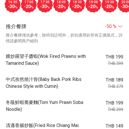
16:30
17:00
17:30
18:00
18:30
19:00
19:30
20:0
-30
-20
-30
-20
-20
-20
-20
-30
%
%
%
%
%
%
%
推介餐牌
-50 %
推介餐牌僅供參考；除特別註明外，折扣適用於所有正價菜式，詳
情請參閱商戶細則
鑊炒羅望子醬蝦(Wok Fired Prawns with
THB 199
Tamarind Sauce)
THB 399
中式孜然燒汁骨(Baby Back Pork Ribs
THB 189
Chinese Style with Cumin)
THB 379
冬蔭鮮蝦蕎麥麵(Tom Yum Prawn Soba
THB 199
Noodle)
THB 399
清邁香腸炒飯(Fried Rice Chiang Mai
THB 149