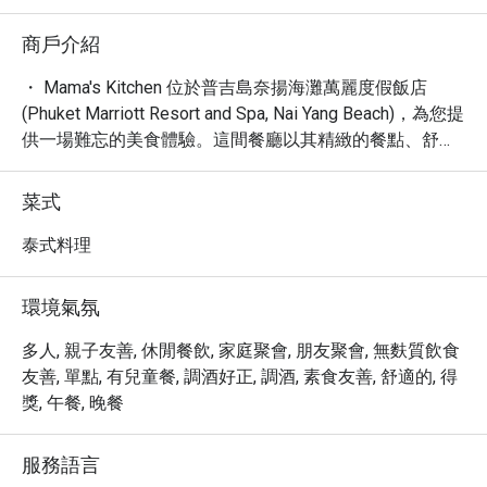
商戶介紹
・ Mama's Kitchen 位於普吉島奈揚海灘萬麗度假飯店 
(Phuket Marriott Resort and Spa, Nai Yang Beach)，為您提
供一場難忘的美食體驗。這間餐廳以其精緻的餐點、舒適
的氛圍，以及絕佳的戶外用餐區而聞名，無論是與摯愛共
享浪漫時光，或是與親友歡聚，都能在此找到完美的用餐
菜式
選擇。

・ 在 Mama's Kitchen，您可以在悠閒的午餐、豐盛的晚
泰式料理
餐，甚至甜蜜的甜點中，盡情享受主廚的巧手佳餚。餐廳
提供室外雅座，讓您在欣賞美景的同時品嚐美食；對於行
環境氣氛
動不便的客人，也提供無障礙入口，確保人人都能輕鬆抵
達。此外，寬敞的免費停車場也為自駕的客人提供了極大
多人, 親子友善, 休閒餐飲, 家庭聚會, 朋友聚會, 無麩質飲食
的便利。

友善, 單點, 有兒童餐, 調酒好正, 調酒, 素食友善, 舒適的, 得
・ Mama's Kitchen 的魅力不止於此，它還擁有一個設備齊
獎, 午餐, 晚餐
全的酒吧，提供從香醇咖啡、各式烈酒、啤酒到精選葡萄
酒等多元飲品，更有令人期待的 Happy Hour 優惠。這裡
服務語言
的氛圍新潮且舒適，適合各種場合。無論您是獨自前來尋