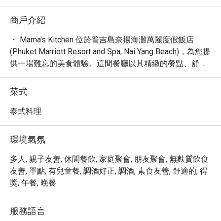
商戶介紹
・ Mama's Kitchen 位於普吉島奈揚海灘萬麗度假飯店 
(Phuket Marriott Resort and Spa, Nai Yang Beach)，為您提
供一場難忘的美食體驗。這間餐廳以其精緻的餐點、舒適
的氛圍，以及絕佳的戶外用餐區而聞名，無論是與摯愛共
享浪漫時光，或是與親友歡聚，都能在此找到完美的用餐
菜式
選擇。

・ 在 Mama's Kitchen，您可以在悠閒的午餐、豐盛的晚
泰式料理
餐，甚至甜蜜的甜點中，盡情享受主廚的巧手佳餚。餐廳
提供室外雅座，讓您在欣賞美景的同時品嚐美食；對於行
環境氣氛
動不便的客人，也提供無障礙入口，確保人人都能輕鬆抵
達。此外，寬敞的免費停車場也為自駕的客人提供了極大
多人, 親子友善, 休閒餐飲, 家庭聚會, 朋友聚會, 無麩質飲食
的便利。

友善, 單點, 有兒童餐, 調酒好正, 調酒, 素食友善, 舒適的, 得
・ Mama's Kitchen 的魅力不止於此，它還擁有一個設備齊
獎, 午餐, 晚餐
全的酒吧，提供從香醇咖啡、各式烈酒、啤酒到精選葡萄
酒等多元飲品，更有令人期待的 Happy Hour 優惠。這裡
服務語言
的氛圍新潮且舒適，適合各種場合。無論您是獨自前來尋