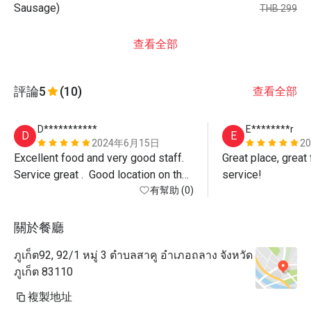
Sausage)
THB 299
查看全部
評論
5
(10)
查看全部
D***********
E********r
D
E
2024年6月15日
2
Excellent food and very good staff.  
Great place, great 
Service great .  Good location on the 
service! 
sea front.  Car park next to the 
有幫助 (0)
restaurant.  Served marshmallows on 
the beach by the fire.  Children loved 
關於餐廳
it. Happy hour helped.  Cocktails 
ภูเก็ต92, 92/1 หมู่ 3 ตำบลสาคู อำเภอถลาง จังหวัด
were very good.  Great views. 
ภูเก็ต 83110
複製地址