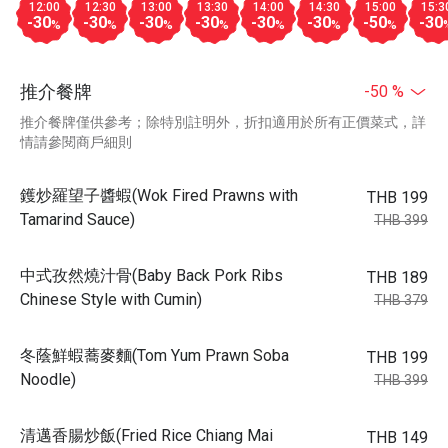
12:00
12:30
13:00
13:30
14:00
14:30
15:00
15:3
-30
-30
-30
-30
-30
-30
-50
-30
%
%
%
%
%
%
%
推介餐牌
-50 %
推介餐牌僅供參考；除特別註明外，折扣適用於所有正價菜式，詳
情請參閱商戶細則
鑊炒羅望子醬蝦(Wok Fired Prawns with
THB 199
Tamarind Sauce)
THB 399
中式孜然燒汁骨(Baby Back Pork Ribs
THB 189
Chinese Style with Cumin)
THB 379
冬蔭鮮蝦蕎麥麵(Tom Yum Prawn Soba
THB 199
Noodle)
THB 399
清邁香腸炒飯(Fried Rice Chiang Mai
THB 149