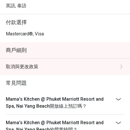
求片刻寧靜，或是與家人朋友一同用餐，Mama's Kitchen 
英語, 泰語
都將以友善的服務和美味的餐點，讓您的用餐時光更加完
美。

付款選擇
・ 透過 Eatigo 預訂 Mama's Kitchen，您即可享受最高 5 
折的獨家優惠，讓您的美味體驗更加物超所值。立即預
Mastercard®, Visa
訂，盡情享受海灘度假村內的精彩餐飲！
商戶細則
取消與更改政策
常見問題
Mama's Kitchen @ Phuket Marriott Resort and
Spa, Nai Yang Beach開放線上預訂嗎？
Mama's Kitchen @ Phuket Marriott Resort and
Spa, Nai Yang Beach的營業時間？