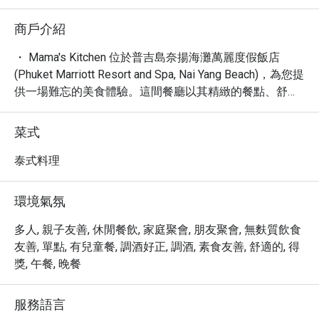
商戶介紹
・ Mama's Kitchen 位於普吉島奈揚海灘萬麗度假飯店 
(Phuket Marriott Resort and Spa, Nai Yang Beach)，為您提
供一場難忘的美食體驗。這間餐廳以其精緻的餐點、舒適
的氛圍，以及絕佳的戶外用餐區而聞名，無論是與摯愛共
享浪漫時光，或是與親友歡聚，都能在此找到完美的用餐
菜式
選擇。

・ 在 Mama's Kitchen，您可以在悠閒的午餐、豐盛的晚
泰式料理
餐，甚至甜蜜的甜點中，盡情享受主廚的巧手佳餚。餐廳
提供室外雅座，讓您在欣賞美景的同時品嚐美食；對於行
環境氣氛
動不便的客人，也提供無障礙入口，確保人人都能輕鬆抵
達。此外，寬敞的免費停車場也為自駕的客人提供了極大
多人, 親子友善, 休閒餐飲, 家庭聚會, 朋友聚會, 無麩質飲食
的便利。

友善, 單點, 有兒童餐, 調酒好正, 調酒, 素食友善, 舒適的, 得
・ Mama's Kitchen 的魅力不止於此，它還擁有一個設備齊
獎, 午餐, 晚餐
全的酒吧，提供從香醇咖啡、各式烈酒、啤酒到精選葡萄
酒等多元飲品，更有令人期待的 Happy Hour 優惠。這裡
服務語言
的氛圍新潮且舒適，適合各種場合。無論您是獨自前來尋