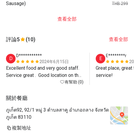
Sausage)
THB 299
查看全部
評論
5
(10)
查看全部
D***********
E********r
D
E
2024年6月15日
2
Excellent food and very good staff.  
Great place, great 
Service great .  Good location on the 
service! 
sea front.  Car park next to the 
有幫助 (0)
restaurant.  Served marshmallows on 
the beach by the fire.  Children loved 
關於餐廳
it. Happy hour helped.  Cocktails 
ภูเก็ต92, 92/1 หมู่ 3 ตำบลสาคู อำเภอถลาง จังหวัด
were very good.  Great views. 
ภูเก็ต 83110
複製地址