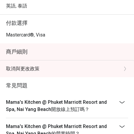
求片刻寧靜，或是與家人朋友一同用餐，Mama's Kitchen 
英語, 泰語
都將以友善的服務和美味的餐點，讓您的用餐時光更加完
美。

付款選擇
・ 透過 Eatigo 預訂 Mama's Kitchen，您即可享受最高 5 
折的獨家優惠，讓您的美味體驗更加物超所值。立即預
Mastercard®, Visa
訂，盡情享受海灘度假村內的精彩餐飲！
商戶細則
取消與更改政策
常見問題
Mama's Kitchen @ Phuket Marriott Resort and
Spa, Nai Yang Beach開放線上預訂嗎？
Mama's Kitchen @ Phuket Marriott Resort and
Spa, Nai Yang Beach的營業時間？