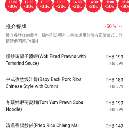
12:00
12:30
13:00
13:30
14:00
14:30
15:00
15:3
-30
-30
-30
-30
-30
-30
-50
-30
%
%
%
%
%
%
%
推介餐牌
-50 %
推介餐牌僅供參考；除特別註明外，折扣適用於所有正價菜式，詳
情請參閱商戶細則
鑊炒羅望子醬蝦(Wok Fired Prawns with
THB 199
Tamarind Sauce)
THB 399
中式孜然燒汁骨(Baby Back Pork Ribs
THB 189
Chinese Style with Cumin)
THB 379
冬蔭鮮蝦蕎麥麵(Tom Yum Prawn Soba
THB 199
Noodle)
THB 399
清邁香腸炒飯(Fried Rice Chiang Mai
THB 149