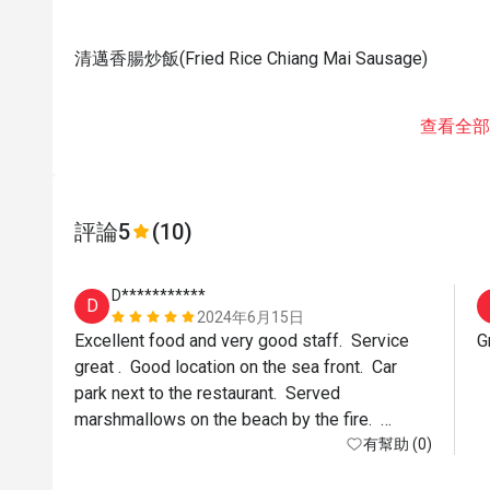
清邁香腸炒飯(Fried Rice Chiang Mai Sausage)
查看全部
評論
5
(10)
D***********
D
2024年6月15日
Excellent food and very good staff.  Service 
great .  Good location on the sea front.  Car 
park next to the restaurant.  Served 
marshmallows on the beach by the fire.  
Children loved it. Happy hour helped.  Cocktails 
有幫助 (0)
were very good.  Great views. 