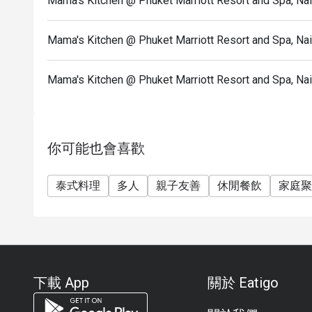
Mama's Kitchen @ Phuket Marriott Resort and S
Mama's Kitchen @ Phuket Marriott Resort and Sp
Mama's Kitchen @ Phuket Marriott Resort and 
你可能也會喜歡
泰式料理
多人
親子友善
休閒餐飲
家庭聚
下載 App
關於 Eatigo