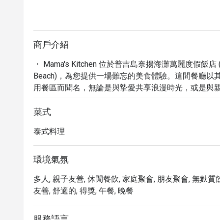
商戶介紹
・ Mama's Kitchen 位於普吉島奈揚海灘萬麗度假飯店 (Phuket M
Beach)，為您提供一場難忘的美食體驗。這間餐廳
用餐區而聞名，無論是與摯愛共享浪漫時光，或是與親
・ 在 Mama's Kitchen，您可以在悠閒的午餐
手佳餚。餐廳提供室外雅座，讓您在欣賞美景的同時
菜式
礙入口，確保人人都能輕鬆抵達。此外，寬敞的免費停
泰式料理
・ Mama's Kitchen 的魅力不止於此，它還擁
啤酒到精選葡萄酒等多元飲品，更有令人期待的 Happy
各種場合。無論您是獨自前來尋求片刻寧靜，或是與家人朋友一
環境氣氛
善的服務和美味的餐點，讓您的用餐時光更加完美。

多人, 親子友善, 休閒餐飲, 家庭聚會, 朋友聚會, 無麩質飲
・ 透過 Eatigo 預訂 Mama's Kitchen，您即
友善, 舒適的, 得獎, 午餐, 晚餐
所值。立即預訂，盡情享受海灘度假村內的精彩餐飲
服務語言