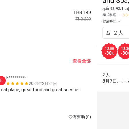
and Spa
ภูเก็ต92, 92/1 หม
THB 149
泰式料理
THB 299
營業時間
12:00
12:3
-30
-30
%
查看全部
2 人
E********r
y**i
E
Y
8月7日
,
--:--
2024年2月21日
Great place, great food and great service! 
有幫助 (0)