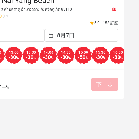
, Nai Yang Beach
ู่ 3 ตำบลสาคู อำเภอถลาง จังหวัดภูเก็ต 83110
5.0
|
158 訂座
0
13:00
13:30
14:00
14:30
15:00
15:30
16:00
16:3
-30
-30
-30
-30
-50
-30
-30
-30
%
%
%
%
%
%
%
%
下一步
C****o
C
/
--%
2023年12月24日
2024年7
Friendly staffs, great food! 
來自 FunNow 的用戶
有幫助 (0)