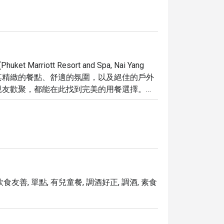
arriott Resort and Spa, Nai Yang 
以其精緻的餐點、舒適的氛圍，以及絕佳的戶外
友歡聚，都能在此找到完美的用餐選擇。

、豐盛的晚餐，甚至甜蜜的甜點中，盡情享受主廚的巧
品嚐美食；對於行動不便的客人，也提供無障
車場也為自駕的客人提供了極大的便利。

有一個設備齊全的酒吧，提供從香醇咖啡、各式烈酒、
 Hour 優惠。這裡的氛圍新潮且舒適，適合
同用餐，Mama's Kitchen 都將以友
食友善, 單點, 有兒童餐, 調酒好正, 調酒, 素食
可享受最高 5 折的獨家優惠，讓您的美味體驗更加物超
！