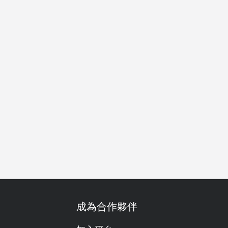
好正
調酒
素食友善
舒適的
得獎
午餐
晚餐
成為合作夥伴