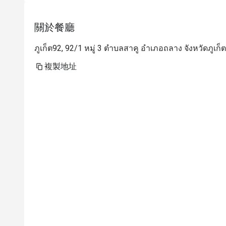
關於餐廳
ภูเก็ต92, 92/1 หมู่ 3 ตำบลสาคู อำเภอถลาง จังหวัดภูเก็
複製地址