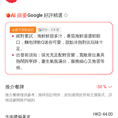
AI 摘要
Google 好評精選
親子甜點必訪
評分：3.8 星
絕對要試：
海鮮鮮甜多汁，番茄海鮮湯濃郁順
口，麵包球軟Q迷你可愛，甜點冷熱對比玩味十
足。
出發前須知：
採光充足配輕音樂，寬敞座位兼具
熱鬧與寧靜，慶生氣氛滿分，服務細心又無需等
候。
推介餐牌
-50 %
推介餐牌僅供參考；除特別註明外，折扣適用於所有正價菜式，詳
情請參閱商戶細則
HKD 44.00
牛肉醬焗薯皮