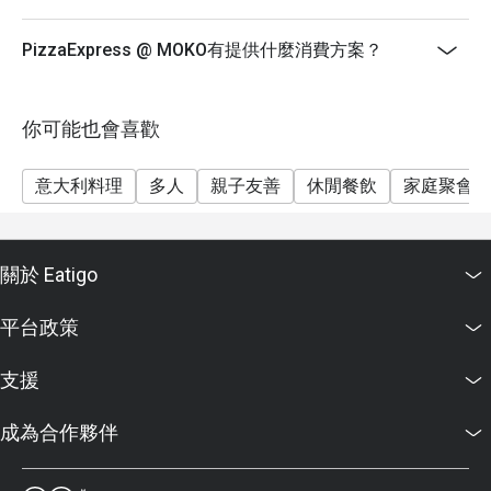
如有任何爭議PizzaExpress (Hong Kong) Limited 保留
最終決定權
PizzaExpress @ MOKO有提供什麼消費方案？
-如你需要協助，請寄送電郵至
support.hk@eatigo.com或透過在線諮詢聯絡我們。
你可能也會喜歡
意大利料理
多人
親子友善
休閒餐飲
家庭聚會
關於 Eatigo
平台政策
支援
成為合作夥伴