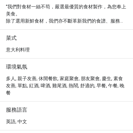
"我們對食材一絲不苟，嚴選最優質的食材製作，為您奉上
美食。

除了選用新鮮食材，我們亦不斷革新我們的食譜、服務和
室內裝潢，務求為您提供最佳餐飲體驗。

我們致力為您提供美食和製造難忘時光，自1965年至今從
菜式
未變改。"
意大利料理
環境氣氛
多人, 親子友善, 休閒餐飲, 家庭聚會, 朋友聚會, 慶生, 素食
友善, 單點, 紅酒, 啤酒, 雞尾酒, 熱鬧, 舒適的, 早餐, 午餐, 晚
餐
服務語言
英語, 中文