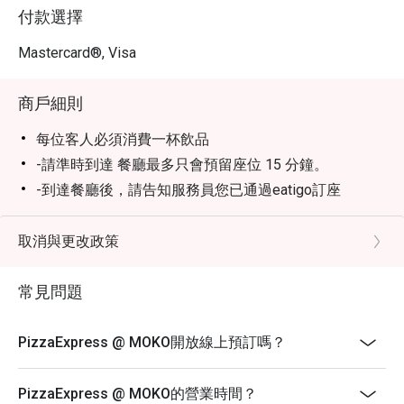
付款選擇
Mastercard®, Visa
商戶細則
每位客人必須消費一杯飲品
-請準時到達 餐廳最多只會預留座位 15 分鐘。
-到達餐廳後，請告知服務員您已通過eatigo訂座
-eatigo折扣僅適用於主餐牌單點食物。不適用於飲料、
套餐、其他推廣優惠。
取消與更改政策
-eatigo 折扣可能不適用於加一服務費，餐廳有最終
決定權。
常見問題
-不可與餐廳其他推廣優惠同時使用。
-折扣只限於堂食，不包括外賣等訂單。
PizzaExpress @ MOKO開放線上預訂嗎？
-假日期間價錢可能有變動。請直接與餐廳聯絡以確認
假日期間的餐牌及價格。
PizzaExpress @ MOKO的營業時間？