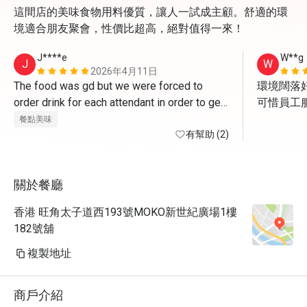
這間店的美味食物用料優質，讓人一試成主顧。舒適的環
境適合朋友聚會，性價比超高，絕對值得一來！
J****e
W**g
J
W
2026年4月11日
The food was gd but we were forced to 
環境闊落好
order drink for each attendant in order to get 
可惜員工服
the deal. And of course the drink is NOT 
但食物質
餐點美味
applicable for discount. The waiter asked us 
有幫助 (2)
to get some cans of coke to go since we 
have finished meal already , how FUN!
關於餐廳
香港 旺角太子道西193號MOKO新世紀廣場1樓
182號舖
複製地址
商戶介紹