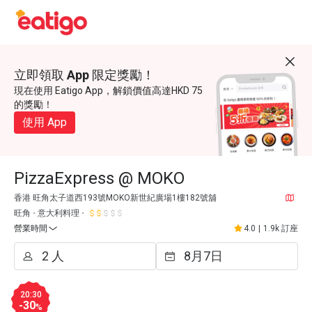
立即領取 App 限定獎勵！
現在使用 Eatigo App，解鎖價值高達HKD 75
的獎勵！
使用 App
PizzaExpress @ MOKO
香港 旺角太子道西193號MOKO新世紀廣場1樓182號舖
旺角
意大利料理
營業時間
4.0
|
1.9k 訂座
20:30
-30
%