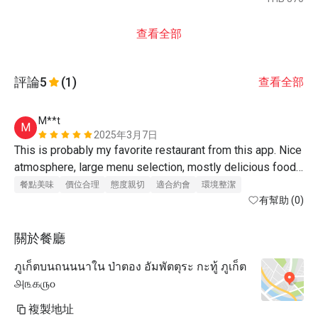
查看全部
評論
5
(1)
查看全部
M**t
M
2025年3月7日
This is probably my favorite restaurant from this app. Nice 
atmosphere, large menu selection, mostly delicious food, 
great service and very friendly staff. Great coffee and 
餐點美味
價位合理
態度親切
適合約會
環境整潔
coconut dessert. I'll be back here more than once
有幫助 (0)
關於餐廳
ภูเก็ตบนถนนนาใน ป่าตอง อัมพัตตุระ กะทู้ ภูเก็ต
௮௩௧௫௦
複製地址