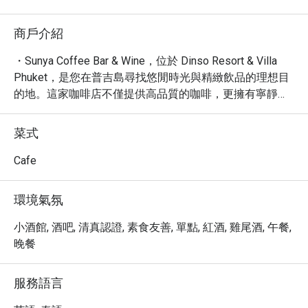
商戶介紹
・Sunya Coffee Bar & Wine，位於 Dinso Resort & Villa 
Phuket，是您在普吉島尋找悠閒時光與精緻飲品的理想目
的地。這家咖啡店不僅提供高品質的咖啡，更擁有寧靜舒
適的氛圍，讓您在此放鬆身心，享受片刻寧靜。

・無論是獨自享受一杯香醇咖啡，或是與旅伴共享愜意時
菜式
光，Sunya Coffee Bar & Wine 都能滿足您的需求。店家提
供免費路邊停車格，交通便利，且非常適合攜帶兒童的家
Cafe
庭，讓全家大小都能在此找到樂趣。

・別忘了透過 Eatigo 預訂您的座位，享受高達 5 折的獨家
環境氣氛
優惠，讓您的咖啡與小酌體驗更加物超所值！
小酒館, 酒吧, 清真認證, 素食友善, 單點, 紅酒, 雞尾酒, 午餐,
晚餐
服務語言