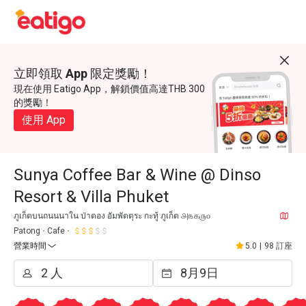
立即領取 App 限定獎勵！
現在使用 Eatigo App，解鎖價值高達THB 300
的獎勵！
使用 App
Sunya Coffee Bar & Wine @ Dinso
Resort & Villa Phuket
ภูเก็ตบนถนนนาใน ป่าตอง อัมพัตตุระ กะทู้ ภูเก็ต ௮௩௧௫௦
Patong
Cafe
營業時間
5.0
|
98 訂座