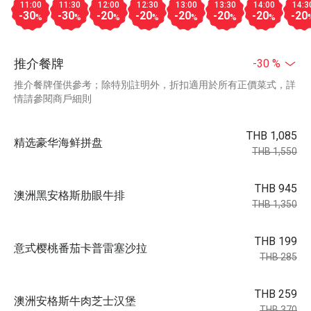
11:00
11:30
12:00
12:30
13:00
13:30
14:00
14:3
-30
-30
-20
-20
-20
-20
-20
-20
%
%
%
%
%
%
%
推介餐牌
-30 %
推介餐牌僅供參考；除特別註明外，折扣適用於所有正價菜式，詳
情請參閱商戶細則
THB 1,085
精选豪华海鲜拼盘
THB 1,550
THB 945
澳洲黑安格斯肋眼牛排
THB 1,350
THB 199
意式樱桃番茄卡普雷塞沙拉
THB 285
THB 259
澳洲安格斯牛肉芝士汉堡
THB 370