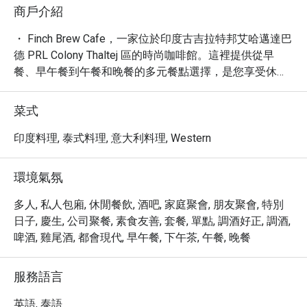
商戶介紹
・ Finch Brew Cafe，一家位於印度古吉拉特邦艾哈邁達巴
德 PRL Colony Thaltej 區的時尚咖啡館。這裡提供從早
餐、早午餐到午餐和晚餐的多元餐點選擇，是您享受休
閒、新潮且舒適用餐體驗的理想場所。

・ Finch Brew Cafe 以其友善的氛圍和高品質的餐點聞
菜式
名，提供美味的小菜、精心製作的咖啡、各式素食料理，
更有適合全素者的選項。無論是與親朋好友小聚，或是闔
印度料理, 泰式料理, 意大利料理, Western
家歡樂，這裡都能滿足您的需求。

・ 透過 Eatigo 預訂，您將享有獨家優惠，最高可享 5 折
環境氣氛
折扣，讓您以更超值的價格，盡情品嚐 Finch Brew Cafe 
的美味佳餚。
多人, 私人包廂, 休閒餐飲, 酒吧, 家庭聚會, 朋友聚會, 特別
日子, 慶生, 公司聚餐, 素食友善, 套餐, 單點, 調酒好正, 調酒,
啤酒, 雞尾酒, 都會現代, 早午餐, 下午茶, 午餐, 晚餐
服務語言
英語, 泰語