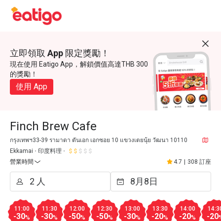
立即領取 App 限定獎勵！
現在使用 Eatigo App，解鎖價值高達THB 300
的獎勵！
使用 App
Finch Brew Cafe
กรุงเทพฯ33-39 รามาดา ตันเอก เอกซอย 10 แขวงเตยนุ้ย วัฒนา 10110
Ekkamai
印度料理
營業時間
4.7
|
308 訂座
11:00
11:30
12:00
12:30
13:00
13:30
14:00
14:3
-30
-30
-50
-50
-30
-20
-20
-20
%
%
%
%
%
%
%