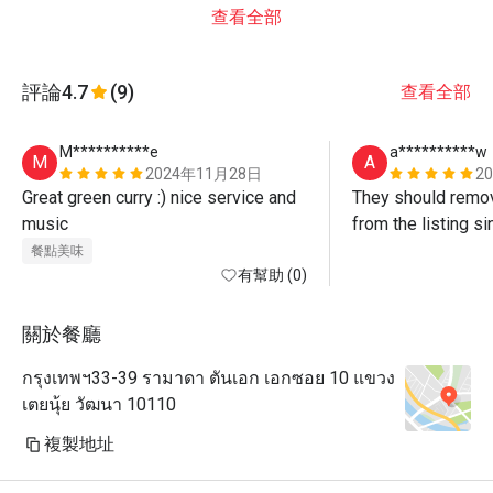
查看全部
評論
4.7
(9)
查看全部
M**********e
a**********w
M
A
2024年11月28日
2
Great green curry :) nice service and 
They should remove
music 
from the listing s
餐點美味
有幫助 (0)
關於餐廳
กรุงเทพฯ33-39 รามาดา ตันเอก เอกซอย 10 แขวง
เตยนุ้ย วัฒนา 10110
複製地址