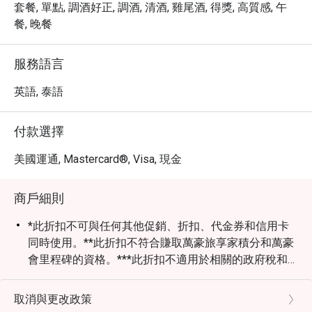
即可享有最高 5 折的餐飲優惠，以超值的價格，享受一場
套餐, 單點, 調酒好正, 調酒, 清酒, 雞尾酒, 得獎, 高質感, 午
難忘的鐵板燒盛宴。
餐, 晚餐
服務語言
英語, 泰語
付款選擇
美國運通, Mastercard®, Visa, 現金
商戶細則
*此折扣不可與任何其他促銷、折扣、代金券和信用卡
同時使用。**此折扣不符合賺取萬豪旅享家積分和萬豪
會里程碑的資格。***此折扣不適用於相關的政府稅和
服務費。
取消與更改政策