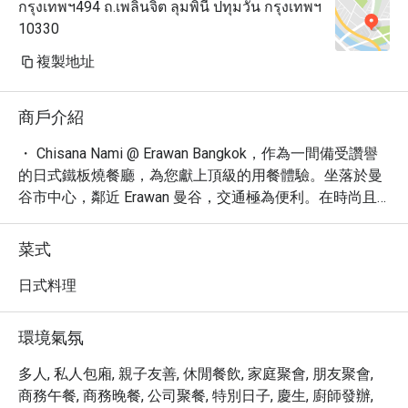
กรุงเทพฯ494 ถ.เพลินจิต ลุมพินี ปทุมวัน กรุงเทพฯ
restaurant itself is nice and clean.

10330
The restaurant and staffs somehow 
surprised us by bringing an Ice 
複製地址
cream top with a candle for my 
wife's birthday. Almost all the staff 
商戶介紹
came out to sing Happy Birthday for 
my wife. She was very happy about 
・ Chisana Nami @ Erawan Bangkok，作為一間備受讚譽
it. These small details create a 
的日式鐵板燒餐廳，為您獻上頂級的用餐體驗。坐落於曼
remembrance in our mind and we will 
谷市中心，鄰近 Erawan 曼谷，交通極為便利。在時尚且
definitely come back.

舒適的氛圍中，我們精心準備新鮮食材，呈現精湛的日式
鐵板燒料理。

菜式
Wife is happy, kids are happy - I am 
・ 餐廳以其精緻的菜單聞名，您可以品嚐到一系列由主廚
happy.

精心製作的美味佳餚。從鮮嫩的肉類到時令海鮮，每一道
日式料理
菜都經過獨特烹調，展現食材的原味與鐵板燒的魅力。此
Thank you to the team for your great 
外，我們還提供豐富的酒品選擇，包括精選葡萄酒、創意
環境氣氛
service and delicious food. We will 
雞尾酒及烈酒，滿足您不同的口味需求，並貼心提供素食
definitely visit again.
選項。

多人, 私人包廂, 親子友善, 休閒餐飲, 家庭聚會, 朋友聚會,
・ 透過 Eatigo 預訂 Chisana Nami @ Erawan Bangkok，您
商務午餐, 商務晚餐, 公司聚餐, 特別日子, 慶生, 廚師發辦,