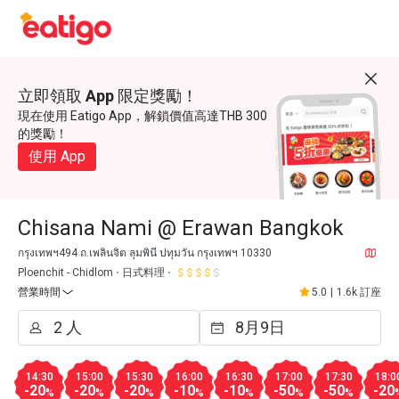
立即領取 App 限定獎勵！
現在使用 Eatigo App，解鎖價值高達THB 300
的獎勵！
使用 App
Chisana Nami @ Erawan Bangkok
กรุงเทพฯ494 ถ.เพลินจิต ลุมพินี ปทุมวัน กรุงเทพฯ 10330
Ploenchit - Chidlom
日式料理
營業時間
5.0
|
1.6k 訂座
14:30
15:00
15:30
16:00
16:30
17:00
17:30
18:0
-20
-20
-20
-10
-10
-50
-50
-20
%
%
%
%
%
%
%