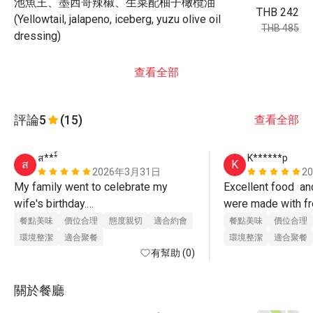
池魚王、墨西哥辣椒、生菜配柚子橄欖油
THB 242
(Yellowtail, jalapeno, iceberg, yuzu olive oil
THB 485
dressing)
查看全部
評論
5
(15)
查看全部
ส***์
K******p
ส
K
2026年3月31日
2
My family went to celebrate my 
Excellent food  an
wife's birthday.

were made with fr
The kids were enjoying the show 
and cooked to perfe
餐點美味
價位合理
態度親切
適合約會
餐點美味
價位合理
presented by the chef. The service 
us. 
環境整潔
適合聚餐
環境整潔
適合聚餐
staff was also attentive and helpful. 
有幫助 (0)
Always asking if they could assist 
more.

關於餐廳
As for the food, it was delicious. The 