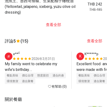
池魚王、墨西哥辣椒、生菜配柚子橄欖油
THB 242
(Yellowtail, jalapeno, iceberg, yuzu olive oil
THB 485
dressing)
查看全部
評論
5
(15)
查看全部
ส***์
K******p
ส
K
2026年3月31日
2
My family went to celebrate my 
Excellent food  an
wife's birthday.

were made with fr
The kids were enjoying the show 
and cooked to perfe
餐點美味
價位合理
態度親切
適合約會
餐點美味
價位合理
presented by the chef. The service 
us. 
環境整潔
適合聚餐
環境整潔
適合聚餐
staff was also attentive and helpful. 
有幫助 (0)
Always asking if they could assist 
more.

關於餐廳
As for the food, it was delicious. The 