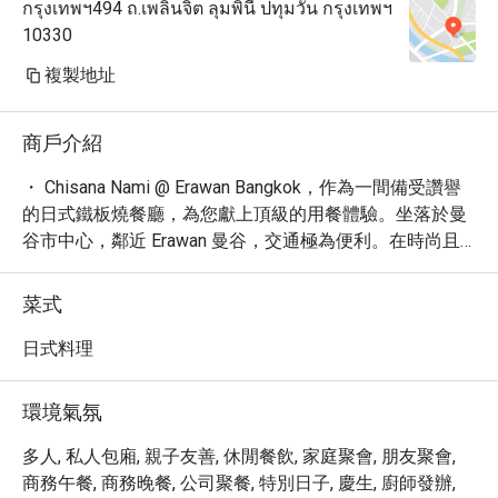
กรุงเทพฯ494 ถ.เพลินจิต ลุมพินี ปทุมวัน กรุงเทพฯ
restaurant itself is nice and clean.

10330
The restaurant and staffs somehow 
surprised us by bringing an Ice 
複製地址
cream top with a candle for my 
wife's birthday. Almost all the staff 
商戶介紹
came out to sing Happy Birthday for 
my wife. She was very happy about 
・ Chisana Nami @ Erawan Bangkok，作為一間備受讚譽
it. These small details create a 
的日式鐵板燒餐廳，為您獻上頂級的用餐體驗。坐落於曼
remembrance in our mind and we will 
谷市中心，鄰近 Erawan 曼谷，交通極為便利。在時尚且
definitely come back.

舒適的氛圍中，我們精心準備新鮮食材，呈現精湛的日式
鐵板燒料理。

菜式
Wife is happy, kids are happy - I am 
・ 餐廳以其精緻的菜單聞名，您可以品嚐到一系列由主廚
happy.

精心製作的美味佳餚。從鮮嫩的肉類到時令海鮮，每一道
日式料理
菜都經過獨特烹調，展現食材的原味與鐵板燒的魅力。此
Thank you to the team for your great 
外，我們還提供豐富的酒品選擇，包括精選葡萄酒、創意
環境氣氛
service and delicious food. We will 
雞尾酒及烈酒，滿足您不同的口味需求，並貼心提供素食
definitely visit again.
選項。

多人, 私人包廂, 親子友善, 休閒餐飲, 家庭聚會, 朋友聚會,
・ 透過 Eatigo 預訂 Chisana Nami @ Erawan Bangkok，您
商務午餐, 商務晚餐, 公司聚餐, 特別日子, 慶生, 廚師發辦,