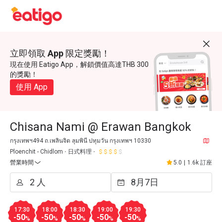
立即領取 App 限定獎勵！
現在使用 Eatigo App，解鎖價值高達THB 300
的獎勵！
使用 App
Chisana Nami @ Erawan Bangkok
กรุงเทพฯ494 ถ.เพลินจิต ลุมพินี ปทุมวัน กรุงเทพฯ 10330
Ploenchit - Chidlom
日式料理
營業時間
5.0
|
1.6k 訂座
17:30
18:00
18:30
19:00
19:30
-50
-50
-50
-50
-50
%
%
%
%
%