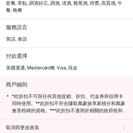
即可享有最高 5 折的餐飲優惠，以超值的價格，享受一場
套餐, 單點, 調酒好正, 調酒, 清酒, 雞尾酒, 得獎, 高質感, 午
難忘的鐵板燒盛宴。
餐, 晚餐
服務語言
英語, 泰語
付款選擇
美國運通, Mastercard®, Visa, 現金
商戶細則
*此折扣不可與任何其他促銷、折扣、代金券和信用卡
同時使用。**此折扣不符合賺取萬豪旅享家積分和萬豪
會里程碑的資格。***此折扣不適用於相關的政府稅和
服務費。
取消與更改政策