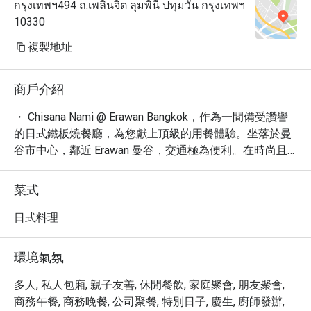
กรุงเทพฯ494 ถ.เพลินจิต ลุมพินี ปทุมวัน กรุงเทพฯ
restaurant itself is nice and clean.

10330
The restaurant and staffs somehow 
surprised us by bringing an Ice 
複製地址
cream top with a candle for my 
wife's birthday. Almost all the staff 
商戶介紹
came out to sing Happy Birthday for 
my wife. She was very happy about 
・ Chisana Nami @ Erawan Bangkok，作為一間備受讚譽
it. These small details create a 
的日式鐵板燒餐廳，為您獻上頂級的用餐體驗。坐落於曼
remembrance in our mind and we will 
谷市中心，鄰近 Erawan 曼谷，交通極為便利。在時尚且
definitely come back.

舒適的氛圍中，我們精心準備新鮮食材，呈現精湛的日式
鐵板燒料理。

菜式
Wife is happy, kids are happy - I am 
・ 餐廳以其精緻的菜單聞名，您可以品嚐到一系列由主廚
happy.

精心製作的美味佳餚。從鮮嫩的肉類到時令海鮮，每一道
日式料理
菜都經過獨特烹調，展現食材的原味與鐵板燒的魅力。此
Thank you to the team for your great 
外，我們還提供豐富的酒品選擇，包括精選葡萄酒、創意
環境氣氛
service and delicious food. We will 
雞尾酒及烈酒，滿足您不同的口味需求，並貼心提供素食
definitely visit again.
選項。

多人, 私人包廂, 親子友善, 休閒餐飲, 家庭聚會, 朋友聚會,
・ 透過 Eatigo 預訂 Chisana Nami @ Erawan Bangkok，您
商務午餐, 商務晚餐, 公司聚餐, 特別日子, 慶生, 廚師發辦,