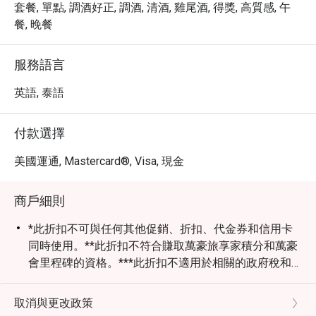
即可享有最高 5 折的餐飲優惠，以超值的價格，享受一場
套餐, 單點, 調酒好正, 調酒, 清酒, 雞尾酒, 得獎, 高質感, 午
難忘的鐵板燒盛宴。
餐, 晚餐
服務語言
英語, 泰語
付款選擇
美國運通, Mastercard®, Visa, 現金
商戶細則
*此折扣不可與任何其他促銷、折扣、代金券和信用卡
同時使用。**此折扣不符合賺取萬豪旅享家積分和萬豪
會里程碑的資格。***此折扣不適用於相關的政府稅和
服務費。
取消與更改政策