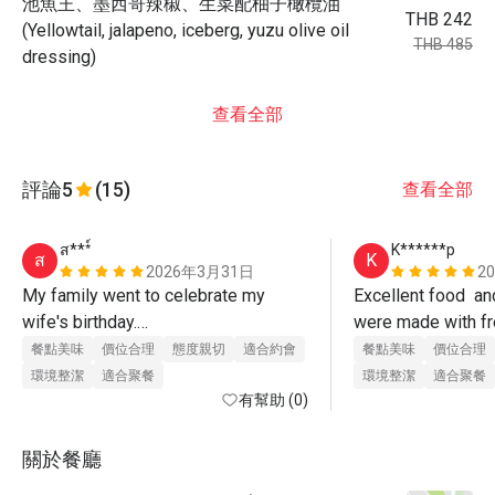
池魚王、墨西哥辣椒、生菜配柚子橄欖油
THB 242
(Yellowtail, jalapeno, iceberg, yuzu olive oil
THB 485
dressing)
查看全部
評論
5
(15)
查看全部
ส***์
K******p
ส
K
2026年3月31日
2
My family went to celebrate my 
Excellent food  an
wife's birthday.

were made with fr
The kids were enjoying the show 
and cooked to perfe
餐點美味
價位合理
態度親切
適合約會
餐點美味
價位合理
presented by the chef. The service 
us. 
環境整潔
適合聚餐
環境整潔
適合聚餐
staff was also attentive and helpful. 
有幫助 (0)
Always asking if they could assist 
more.

關於餐廳
As for the food, it was delicious. The 