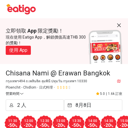
立即領取 App 限定獎勵！
現在使用 Eatigo App，解鎖價值高達THB 300
的獎勵！
使用 App
Chisana Nami @ Erawan Bangkok
กรุงเทพฯ494 ถ.เพลินจิต ลุมพินี ปทุมวัน กรุงเทพฯ 10330
Ploenchit - Chidlom
日式料理
營業時間
5.0
|
1.6k 訂座
11:30
12:00
12:30
13:00
13:30
14:00
14:30
15:0
-50
-20
-50
-20
-50
-50
-20
-20
%
%
%
%
%
%
%