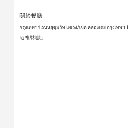
關於餐廳
กรุงเทพฯ4 ถนนสุขุมวิท แขวง/เขต คลองเตย กรุงเทพฯ 
複製地址