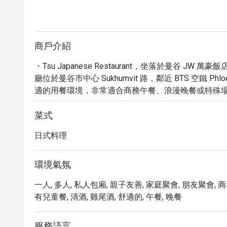
商戶介紹
・Tsu Japanese Restaurant，坐落於曼谷 
廳位於曼谷市中心 Sukhumvit 路，鄰近 BTS 空鐵 P
適的用餐環境，非常適合商務午餐、浪漫晚餐或特殊場
精心烹製的懷石料理聞名，更有豐富的酒單供您選擇，
・透過 Eatigo 預訂 Tsu Japanese Restaur
菜式
格，體驗這間備受推崇的日式高級餐廳。
日式料理
環境氣氛
一人, 多人, 私人包廂, 親子友善, 家庭聚會, 朋友聚會, 商
有兒童餐, 清酒, 雞尾酒, 舒適的, 午餐, 晚餐
服務語言