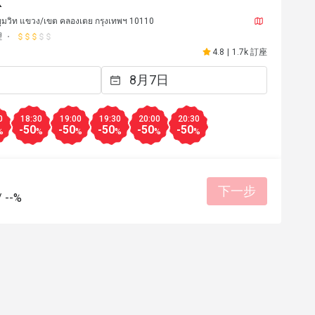
k
ขุมวิท แขวง/เขต คลองเตย กรุงเทพฯ 10110
理
4.8
|
1.7k 訂座
0
18:30
19:00
19:30
20:00
20:30
-50
-50
-50
-50
-50
%
%
%
%
%
%
下一步
K***i
K
/
--%
2024年12月21日
2024年1
ndly service. Good is good. 
Excellent 
d dining experience. Highly 
餐點美味
態度親切
有幫助 (0)