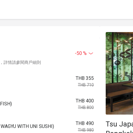
-50 %
，詳情請參閱商戶細則
THB 355
THB 710
THB 400
FISH)
THB 800
Tsu Japanese
THB 490
GYU WITH UNI SUSHI)
THB 980