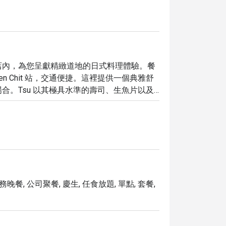
JW 萬豪飯店內，為您呈獻精緻道地的日式料理體驗。餐
hloen Chit 站，交通便捷。這裡提供一個典雅舒
合。Tsu 以其極具水準的壽司、生魚片以及
是您品嚐頂級日式美食的首選。

ant，您能享有最高 5 折的獨家優惠，讓您以超值的價
務晚餐, 公司聚餐, 慶生, 任食放題, 單點, 套餐,