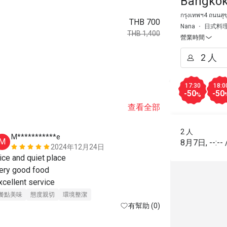
Bangko
กรุงเทพฯ4 ถนนสุ
THB 700
Nana
日式料
THB 1,400
營業時間
17:30
18:0
-50
-50
%
查看全部
2 人
M***********e
D***k
M
D
8月7日
,
--:--
2024年12月24日
ice and quiet place 

Good and frie
ery good food

Overall a goo
Excellent service 
recommend. 
餐點美味
態度親切
環境整潔
餐點美味
有幫助 (0)