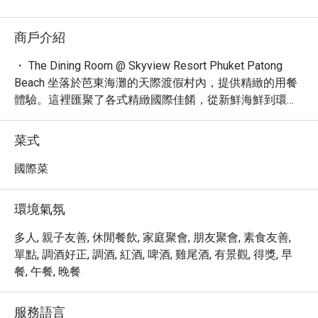
商戶介紹
・ The Dining Room @ Skyview Resort Phuket Patong 
Beach 坐落於芭東海灘的天際渡假村內，提供精緻的用餐
體驗。這裡匯聚了各式精緻國際佳餚，從新鮮海鮮到環球
美食，每一道都是味蕾的極致享受。我們以寬敞舒適的環
境和熱情周到的服務聞名，讓您在欣賞泳池美景的同時，
菜式
享受無與倫比的用餐時光。

・ 許多旅客推薦這裡的「吃到飽」餐點，並讚賞其「菜
國際菜
單」的多樣性。無論是您尋求豐盛的自助餐，還是想品嚐
精心調製的「調酒」，The Dining Room 都能滿足您的期
環境氣氛
待。此外，我們的地理位置優越，方便前往芭東海灘的各
個角落。

多人, 親子友善, 休閒餐飲, 家庭聚會, 朋友聚會, 素食友善,
・ 透過 Eatigo 預訂 The Dining Room，您將享有獨家優
單點, 調酒好正, 調酒, 紅酒, 啤酒, 雞尾酒, 有景觀, 得獎, 早
惠，最高可享 5 折折扣，以最划算的價格體驗頂級餐飲享
餐, 午餐, 晚餐
受。
服務語言