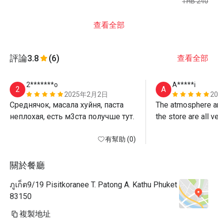
THB 240
查看全部
評論
3.8
(6)
查看全部
2*******o
A*****i
2
A
2025年2月2日
2
Среднячок, масала хуйня, паста 
The atmosphere an
неплохая, есть м3ста получше тут.
the store are all v
is done exquisitely
有幫助 (0)
But the taste was g
expected a more ref
go again because 
關於餐廳
ภูเก็ต9/19 Pisitkoranee T. Patong A. Kathu Phuket
83150
複製地址