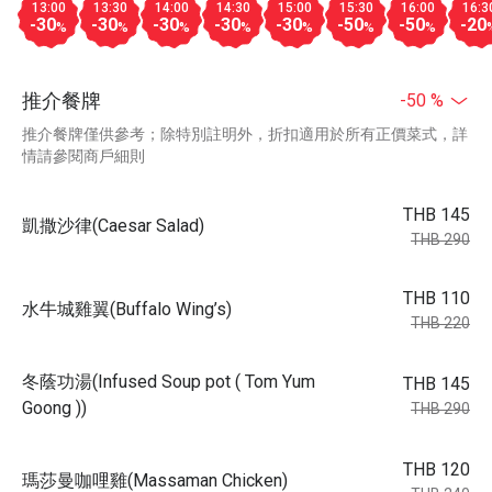
13:00
13:30
14:00
14:30
15:00
15:30
16:00
16:3
-30
-30
-30
-30
-30
-50
-50
-20
%
%
%
%
%
%
%
推介餐牌
-50 %
推介餐牌僅供參考；除特別註明外，折扣適用於所有正價菜式，詳
情請參閱商戶細則
THB 145
凱撒沙律(Caesar Salad)
THB 290
THB 110
水牛城雞翼(Buffalo Wing’s)
THB 220
冬蔭功湯(Infused Soup pot ( Tom Yum
THB 145
Goong ))
THB 290
THB 120
瑪莎曼咖哩雞(Massaman Chicken)