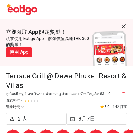
立即領取 App 限定獎勵！
現在使用 Eatigo App，解鎖價值高達THB 300
的獎勵！
使用 App
Terrace Grill @ Dewa Phuket Resort &
Villas
ภูเก็ต65 หมู่ 1 หาดในยาง ตำบลสาคู อำเภอถลาง จังหวัดภูเก็ต 83110
泰式料理
營業時間
5.0
|
142 訂座