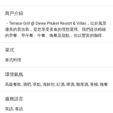
商戶介紹
・Terrace Grill @ Dewa Phuket Resort & Villas，位於風景
優美的普吉島，是您享受美食的理想選擇。我們提供精緻
的早餐、早午餐、午餐、晚餐及甜點，佐以豐富的咖啡、
烈酒、葡萄酒及雞尾酒。餐廳坐擁休閒舒適的氛圍，無論
是獨自用餐、午間小憩或享用豐盛晚餐，都充滿愜意。

菜式
・我們的菜單包含多樣化的選擇，從美味的小菜到精心烹
調的主菜，滿足您的味蕾。寬敞的室外雅座、便利的外帶
泰式料理
服務以及舒適的內用空間，讓您能以最自在的方式享受用
餐時光。憑藉 4.3 的高評分和 32 則評論，Terrace Grill 致
環境氣氛
力於為旅客和當地居民提供難忘的美食體驗。

・透過 Eatigo 預訂 Terrace Grill @ Dewa Phuket Resort & 
高級餐飲, 酒吧, 單點, 海鮮控, 紅酒, 啤酒, 雞尾酒, 香檳, 晚餐
Villas，即可享有高達 5 折的獨家優惠，讓您以超值的價
格，盡情品味普吉島的美食與度假氛圍。
服務語言
英語, 泰語