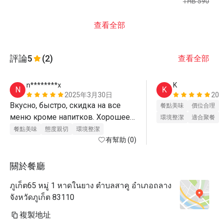
THB 590
查看全部
評論
5
(2)
查看全部
n********x
K
N
K
2025年3月30日
2
Вкусно, быстро, скидка на все 
餐點美味
價位合理
меню кроме напитков. Хорошее 
環境整潔
適合聚餐
обслуживаем 
餐點美味
態度親切
環境整潔
有幫助 (0)
關於餐廳
ภูเก็ต65 หมู่ 1 หาดในยาง ตำบลสาคู อำเภอถลาง
จังหวัดภูเก็ต 83110
複製地址