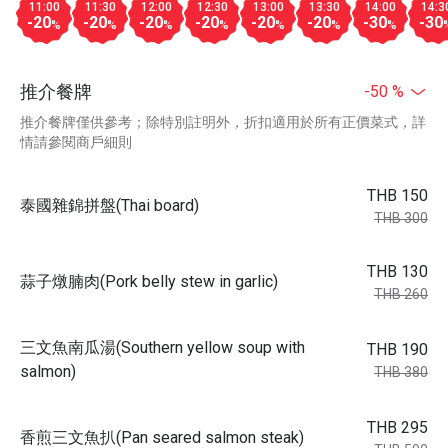
11:00
11:30
12:00
12:30
13:00
13:30
14:00
14:3
-20
-20
-20
-20
-20
-20
-30
-30
%
%
%
%
%
%
%
推介餐牌
-50 %
推介餐牌僅供參考；除特別註明外，折扣適用於所有正價菜式，詳
情請參閱商戶細則
THB 150
泰國雜錦拼盤(Thai board)
THB 300
THB 130
蒜子燉腩肉(Pork belly stew in garlic)
THB 260
三文魚南瓜湯(Southern yellow soup with
THB 190
salmon)
THB 380
THB 295
香煎三文魚扒(Pan seared salmon steak)