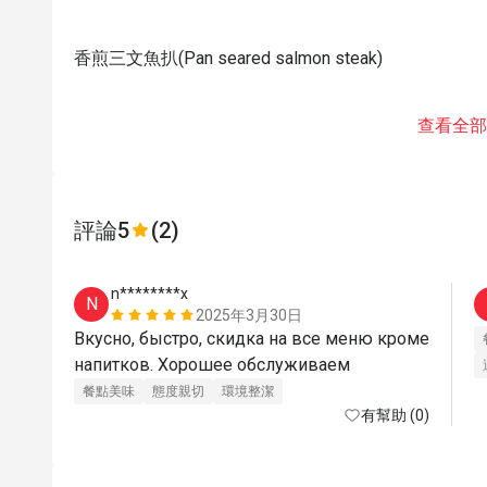
香煎三文魚扒(Pan seared salmon steak)
查看全部
評論
5
(2)
n********x
N
2025年3月30日
Вкусно, быстро, скидка на все меню кроме 
напитков. Хорошее обслуживаем 
餐點美味
態度親切
環境整潔
有幫助 (0)