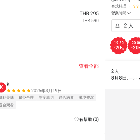
泰式料理
THB 295
營業時間
THB 590
19:30
20:0
-20
-20
%
查看全部
2 人
8月8日
,
--:--
K
K
2025年3月19日
餐點美味
價位合理
態度親切
適合約會
環境整潔
適合聚餐
有幫助 (0)