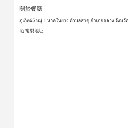
關於餐廳
ภูเก็ต65 หมู่ 1 หาดในยาง ตำบลสาคู อำเภอถลาง จังหวัด
複製地址