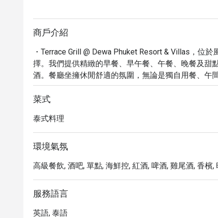
商戶介紹
・Terrace Grill @ Dewa Phuket Resort &
擇。我們提供精緻的早餐、早午餐、午餐、晚餐及甜
酒。餐廳坐擁休閒舒適的氛圍，無論是獨自用餐、午間
・我們的菜單包含多樣化的選擇，從美味的小菜到精
座、便利的外帶服務以及舒適的內用空間，讓您能以最自
菜式
分和 32 則評論，Terrace Grill 致力於為旅客和當
泰式料理
・透過 Eatigo 預訂 Terrace Grill @ Dewa Phuket
讓您以超值的價格，盡情品味普吉島的美食與度假氛
環境氣氛
高級餐飲, 酒吧, 單點, 海鮮控, 紅酒, 啤酒, 雞尾酒, 香檳,
服務語言
英語, 泰語