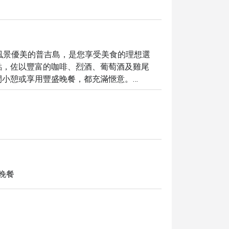
 Villas，位於風景優美的普吉島，是您享受美食的理想選
點，佐以豐富的咖啡、烈酒、葡萄酒及雞尾
小憩或享用豐盛晚餐，都充滿愜意。

心烹調的主菜，滿足您的味蕾。寬敞的室外雅
在的方式享受用餐時光。憑藉 4.3 的高評
地居民提供難忘的美食體驗。

 Resort & Villas，即可享有高達 5 折的獨家優惠，
圍。
 晚餐