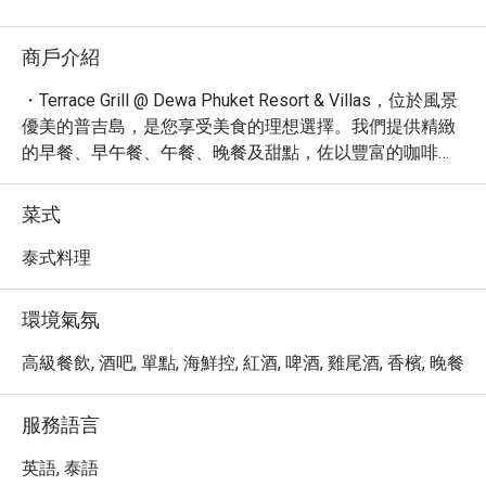
商戶介紹
・Terrace Grill @ Dewa Phuket Resort & Villas，位於風景
優美的普吉島，是您享受美食的理想選擇。我們提供精緻
的早餐、早午餐、午餐、晚餐及甜點，佐以豐富的咖啡、
烈酒、葡萄酒及雞尾酒。餐廳坐擁休閒舒適的氛圍，無論
是獨自用餐、午間小憩或享用豐盛晚餐，都充滿愜意。

菜式
・我們的菜單包含多樣化的選擇，從美味的小菜到精心烹
調的主菜，滿足您的味蕾。寬敞的室外雅座、便利的外帶
泰式料理
服務以及舒適的內用空間，讓您能以最自在的方式享受用
餐時光。憑藉 4.3 的高評分和 32 則評論，Terrace Grill 致
環境氣氛
力於為旅客和當地居民提供難忘的美食體驗。

・透過 Eatigo 預訂 Terrace Grill @ Dewa Phuket Resort & 
高級餐飲, 酒吧, 單點, 海鮮控, 紅酒, 啤酒, 雞尾酒, 香檳, 晚餐
Villas，即可享有高達 5 折的獨家優惠，讓您以超值的價
格，盡情品味普吉島的美食與度假氛圍。
服務語言
英語, 泰語