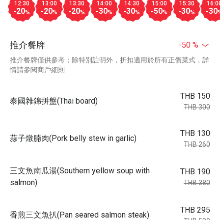
12:30
13:00
13:30
14:00
14:30
15:00
15:30
16:0
-20
-20
-20
-30
-30
-50
-30
-30
%
%
%
%
%
%
%
推介餐牌
-50 %
推介餐牌僅供參考；除特別註明外，折扣適用於所有正價菜式，詳
情請參閱商戶細則
THB 150
泰國雜錦拼盤(Thai board)
THB 300
THB 130
蒜子燉腩肉(Pork belly stew in garlic)
THB 260
三文魚南瓜湯(Southern yellow soup with
THB 190
salmon)
THB 380
THB 295
香煎三文魚扒(Pan seared salmon steak)