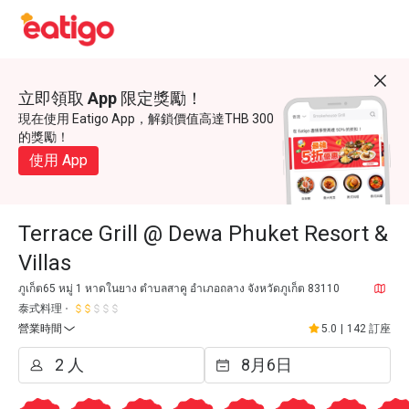
立即領取 App 限定獎勵！
現在使用 Eatigo App，解鎖價值高達THB 300
的獎勵！
使用 App
Terrace Grill @ Dewa Phuket Resort &
Villas
ภูเก็ต65 หมู่ 1 หาดในยาง ตำบลสาคู อำเภอถลาง จังหวัดภูเก็ต 83110
泰式料理
營業時間
5.0
|
142 訂座