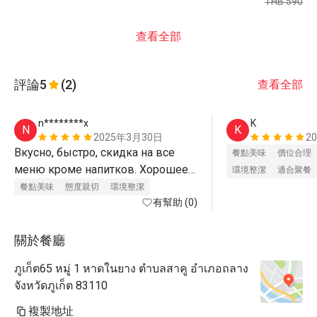
THB 590
查看全部
評論
5
(2)
查看全部
n********x
K
N
K
2025年3月30日
2
Вкусно, быстро, скидка на все 
餐點美味
價位合理
меню кроме напитков. Хорошее 
環境整潔
適合聚餐
обслуживаем 
餐點美味
態度親切
環境整潔
有幫助 (0)
關於餐廳
ภูเก็ต65 หมู่ 1 หาดในยาง ตำบลสาคู อำเภอถลาง
จังหวัดภูเก็ต 83110
複製地址