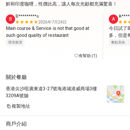
鮮和印度咖哩，性價比高，讓人每次光顧都充滿驚喜！
B*********o
A****
B
A
2026年7月24日
Main course & Service is not that good at 
今日試了B
such good quality of restaurant 
多，但是
環境整潔
餐點美味
有幫助 (1)
關於餐廳
香港尖沙咀廣東道3-27號海港城港威商場3樓
3209A號舖
複製地址
商戶介紹