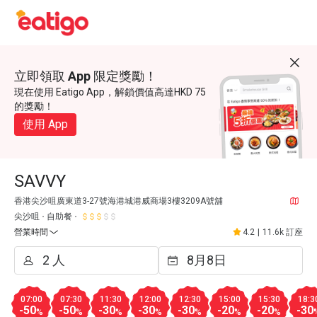
立即領取 App 限定獎勵！
現在使用 Eatigo App，解鎖價值高達HKD 75
的獎勵！
使用 App
SAVVY
香港尖沙咀廣東道3-27號海港城港威商場3樓3209A號舖
尖沙咀
自助餐
營業時間
4.2
|
11.6k 訂座
07:00
07:30
11:30
12:00
12:30
15:00
15:30
18:3
-50
-50
-30
-30
-30
-20
-20
-30
%
%
%
%
%
%
%