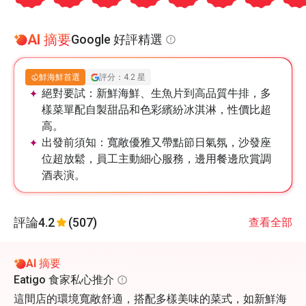
AI 摘要
Google 好評精選
鮮海鮮首選
評分：4.2 星
絕對要試：
新鮮海鮮、生魚片到高品質牛排，多
樣菜單配自製甜品和色彩繽紛冰淇淋，性價比超
高。
出發前須知：
寬敞優雅又帶點節日氣氛，沙發座
位超放鬆，員工主動細心服務，邊用餐邊欣賞調
酒表演。
評論
4.2
(507)
查看全部
AI 摘要
Eatigo 食家私心推介
這間店的環境寬敞舒適，搭配多樣美味的菜式，如新鮮海