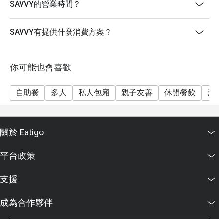
星期一至日：15:00 - 18:00
SAVVY的營業時間？
只提供單點食物
【晚餐時段】
SAVVY有提供什麼消費方案？
星期日至二 ：18:30 - 22:00
雅緻鐵板套餐 (六道菜 含太平洋黑虎蝦)
你可能也會喜歡
價錢：每位 $888
整尚鐵板套餐 (六道菜 含澳洲龍蝦)
自助餐
多人
私人包廂
親子友善
休閒餐飲
酒
價錢：每位 $1288
星期日至二晚 折扣適用於 此套餐及單點食物
星期三至六，公眾假期前夕 18:30 - 22:00
關於 Eatigo
【SAVVY 炙燒阿拉斯加帝王蟹龍蝦自助晚餐盛宴】
價錢：成人$778
平台政策
**折扣會按照所選時段、日子而定
支援
**另收加一服務費
極尚海陸燒烤自助晚餐
成為合作夥伴
SAVVY奉上火熱燒烤主題自助晚餐，食材珍貴豐盛，廚