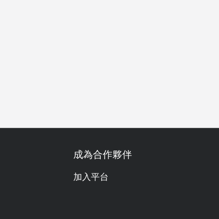
務會議
公司聚餐
特別日子
慶生
任食放題
單點
成為合作夥伴
加入平台