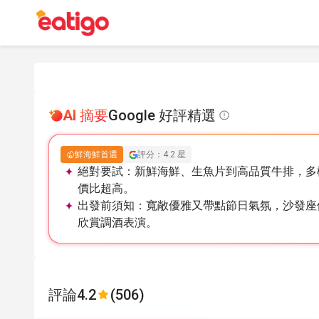
AI 摘要
Google 好評精選
鮮海鮮首選
評分：4.2 星
絕對要試：
新鮮海鮮、生魚片到高品質牛排，多
價比超高。
出發前須知：
寬敞優雅又帶點節日氣氛，沙發座
欣賞調酒表演。
評論
4.2
(506)