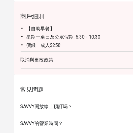
商戶細則
【自助早餐】
星期一至日及公眾假期: 6:30 - 10:30
價錢：成人$258
【半自助午餐】
取消與更改政策
星期一至五、公眾假期除外： 12:00 - 14:30
價錢：成人$328
【週末早午餐】
星期六、日及公眾假期：11:30 - 15:00
常見問題
價錢：成人$538
【下午茶時段】
SAVVY開放線上預訂嗎？
星期一至日：15:00 - 18:00
只提供單點食物
SAVVY的營業時間？
【晚餐時段】