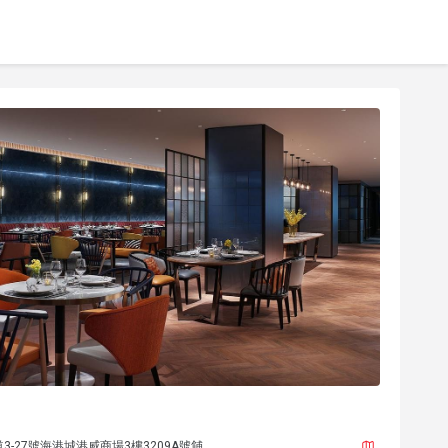
-27號海港城港威商場3樓3209A號舖