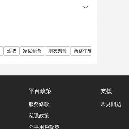
酒吧
家庭聚會
朋友聚會
商務午餐
商務晚餐
商
平台政策
支援
盛，廚師以西式燒烤或日式鐵板燒精心炮製各式
服務條款
常見問題
連場！
00
私隱政策
公平用戶政策