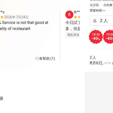
尖沙咀
自助餐
營業時間
**o
A****a
A
2026年7月24日
2026年5月
Service is not that good at 
今日試了Brunch，整體
such good quality of restaurant 
多，但是每樣都有水準，
18:30
19:0
餐點美味
價位合理
環境整潔
-40
-40
%
2 人
有幫助 (1)
8月6日
,
--:--
舖