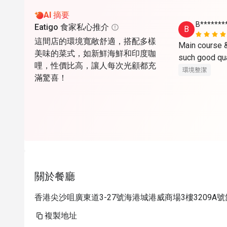
AI 摘要
B*******
Eatigo 食家私心推介
B
這間店的環境寬敞舒適，搭配多樣
Main course & 
美味的菜式，如新鮮海鮮和印度咖
哩，性價比高，讓人每次光顧都充
環境整潔
滿驚喜！
關於餐廳
香港尖沙咀廣東道3-27號海港城港威商場3樓3209A號
複製地址