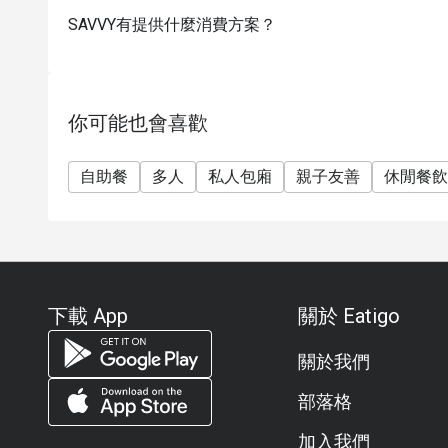
星期日至二 ：18:30 - 22:00
SAVVY有提供什麼消費方案？
雅緻鐵板套餐 (六道菜 含太平洋黑虎蝦)
價錢：每位 $888
整尚鐵板套餐 (六道菜 含澳洲龍蝦)
你可能也會喜歡
價錢：每位 $1288
星期日至二晚 折扣適用於 此套餐及單點食物
自助餐
多人
私人包廂
親子友善
休閒餐飲
星期三至六，公眾假期前夕 18:30 - 22:00
【SAVVY 炙燒阿拉斯加帝王蟹龍蝦自助晚餐盛宴】
價錢：成人$778
**折扣會按照所選時段、日子而定
**另收加一服務費
下載 App
關於 Eatigo
極尚海陸燒烤自助晚餐
SAVVY奉上火熱燒烤主題自助晚餐，食材珍貴豐
關於我們
美饌，輔以一系列冰鎮海鮮，新鮮豐饒，品味驚喜
適用於星期三至星期六及公眾假期前夕，18:30 - 22:
部落格
星期日至二，晚市只供應 鐵板套餐及單點食物
加入我們