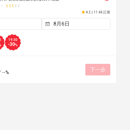
4.2
|
11.6k 訂座
J****a
J
23日
2026年5月2日
都不錯，雖然種類不
超級開心嘅生日飯😬到8pm 仲可以參加
下次會再來。
自調酒活動，又好玩，教導我們又細心
無酒精飲品🍸又靚又好飲，大人小朋友
0
19:30
適合聚餐
-30
%
%
得開心
餐點美味
態度親切
環境整潔
有幫助 (4)
有幫助
下一步
/
--%