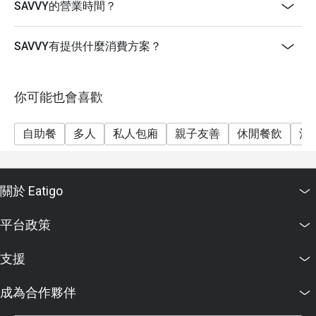
星期一至日：15:00 - 18:00
SAVVY的營業時間？
只提供單點食物
【晚餐時段】
SAVVY有提供什麼消費方案？
星期日至二 ：18:30 - 22:00
雅緻鐵板套餐 (六道菜 含太平洋黑虎蝦)
你可能也會喜歡
價錢：每位 $888
整尚鐵板套餐 (六道菜 含澳洲龍蝦)
自助餐
多人
私人包廂
親子友善
休閒餐飲
酒
價錢：每位 $1288
星期日至二晚 折扣適用於 此套餐及單點食物
星期三至六，公眾假期前夕 18:30 - 22:00
關於 Eatigo
【SAVVY 炙燒阿拉斯加帝王蟹龍蝦自助晚餐盛宴】
價錢：成人$778
平台政策
**折扣會按照所選時段、日子而定
支援
**另收加一服務費
極尚海陸燒烤自助晚餐
成為合作夥伴
SAVVY奉上火熱燒烤主題自助晚餐，食材珍貴豐盛，廚