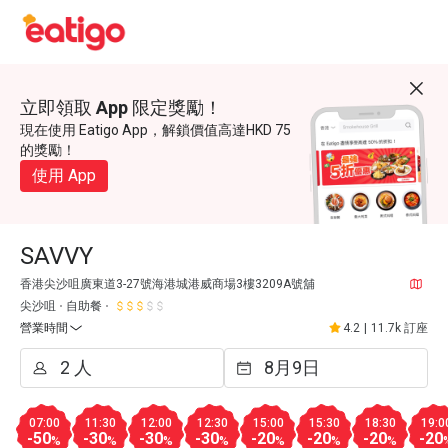
立即領取 App 限定獎勵！
現在使用 Eatigo App，解鎖價值高達HKD 75
的獎勵！
使用 App
SAVVY
香港尖沙咀廣東道3-27號海港城港威商場3樓3209A號舖
尖沙咀
自助餐
營業時間
4.2
|
11.7k 訂座
07:00
11:30
12:00
12:30
15:00
15:30
18:30
19:0
-50
-30
-30
-30
-20
-20
-20
-20
%
%
%
%
%
%
%