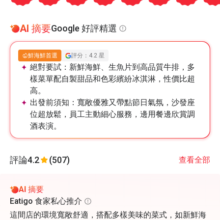
AI 摘要
Google 好評精選
鮮海鮮首選
評分：4.2 星
絕對要試：
新鮮海鮮、生魚片到高品質牛排，多
樣菜單配自製甜品和色彩繽紛冰淇淋，性價比超
高。
出發前須知：
寬敞優雅又帶點節日氣氛，沙發座
位超放鬆，員工主動細心服務，邊用餐邊欣賞調
酒表演。
評論
4.2
(507)
查看全部
AI 摘要
Eatigo 食家私心推介
這間店的環境寬敞舒適，搭配多樣美味的菜式，如新鮮海