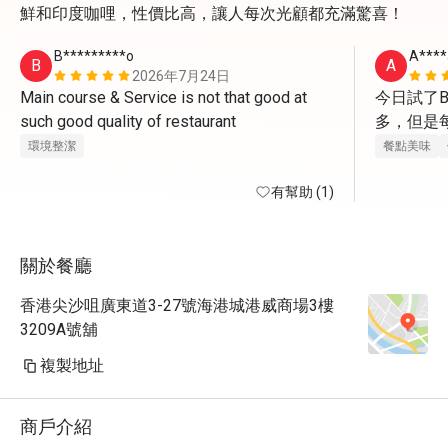
鮮和印度咖哩，性價比高，讓人每次光顧都充滿驚喜！
B*********o
A****
B
A
2026年7月24日
Main course & Service is not that good at 
今日試了B
such good quality of restaurant 
多，但是
環境整潔
餐點美味
有幫助 (1)
關於餐廳
香港尖沙咀廣東道3-27號海港城港威商場3樓
3209A號舖
複製地址
商戶介紹