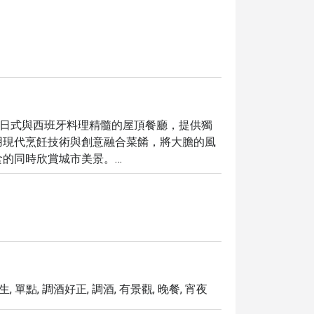
hen 是一家融合日式與西班牙料理精髓的屋頂餐廳，提供獨
用現代烹飪技術與創意融合菜餚，將大膽的風
的同時欣賞城市美景。

anish 都能提供精緻且充滿活力的氛圍。透
ern Kitchen，即可享受最高 5 折優惠，盡情體驗曼谷的
, 單點, 調酒好正, 調酒, 有景觀, 晚餐, 宵夜