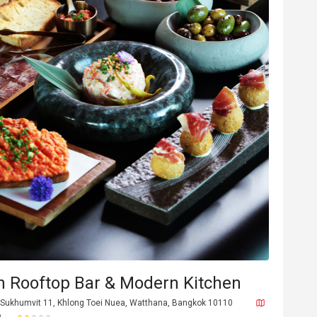
N*****g
N
2025年6月4日
2025年2
this place, the music of the jazz 
if you are loving both S
. The food here is sooooo good. 
took make me fly to the moon. 
餐點美味
價位合理
適合約
the food, you know that the 
h Rooftop Bar & Modern Kitchen
good at their creations. Amazing 
位合理
態度親切
適合約會
環境整潔
Sukhumvit 11, Khlong Toei Nuea, Watthana, Bangkok 10110
aitresses, very friendly, 