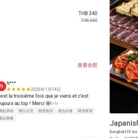
THB 340
THB 680
查看全部
N***
M**i
N
M
2026年1月14日
’est la troisième fois que je viens et c’est 
I really love 
oujours au top ! Merci 🤩✨✨
make me sway
Every bite I 
餐點美味
價位合理
態度親切
適合約會
環境整潔
when you eat 
適合聚餐
Japanis
chefs really 
餐點美味
價
Bangkok155 Soi 
waiters and w
適合聚餐