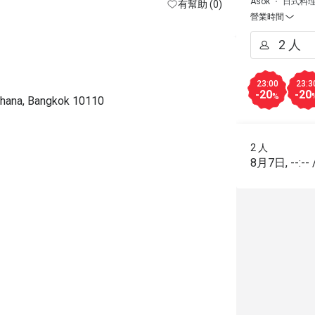
Asok
日式料
有幫助 (0)
attentive, tre
營業時間
also sweet, c
jobs. I really 
especially A
also sweet, k
23:00
23:3
and restauran
-20
-20
%
thana, Bangkok 10110
light here an
Japanese toil
from there al
2 人
you so much f
8月7日
,
--:--
Great job Jap