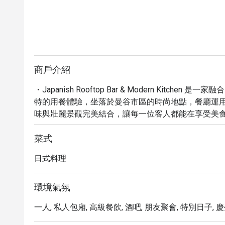
商戶介紹
・Japanish Rooftop Bar & Modern Kitc
特的用餐體驗，坐落於曼谷市區的時尚地點，餐廳運
味與壯麗景觀完美結合，讓每一位客人都能在享受美食
・無論是浪漫約會、朋友聚會，還是慶祝特別時刻，Jap
過 Eatigo 預訂 Japanish Rooftop Bar & Mod
菜式
日式料理
環境氣氛
一人, 私人包廂, 高級餐飲, 酒吧, 朋友聚會, 特別日子, 慶生