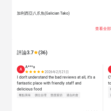
加利西亞八爪魚(Galician Tako)
查看全部
評論
3.7
(36)
А***а
А
2026年2月21日
I don't understand the bad reviews at all, it's a 
C
fantastic place with friendly staff and 
t
delicious food
餐點美味
價位合理
態度親切
適合約會