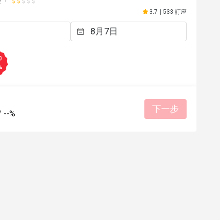
理
at me like a princess. Bartender 
有幫助 (3)
3.7
|
533 訂座
ute, adorable and good at their 
love all the cocktails i drink, 
materatsu. The supervisor May 
ind and always smiles. The bar 
0
t decorate so nice, i love the red 
%
d the bathroom so clean, have 
et style which is cool. The art 
so pretty. 10/10 from me. Thank 
下一步
or this precious experiences, 
/
--%
anish restaurant team!