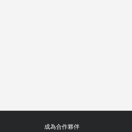
有景觀
晚餐
宵夜
成為合作夥伴