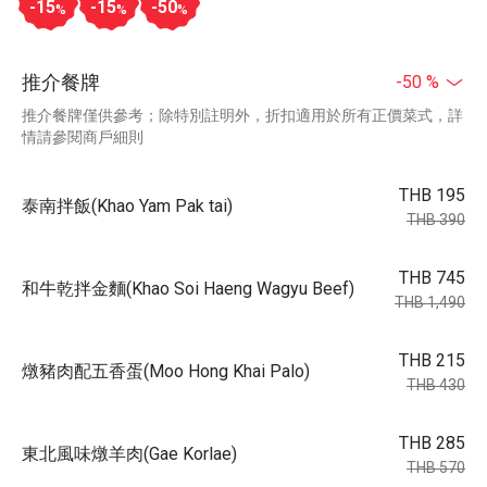
-15
-15
-50
%
%
%
推介餐牌
-50 %
推介餐牌僅供參考；除特別註明外，折扣適用於所有正價菜式，詳
情請參閱商戶細則
THB 195
泰南拌飯(Khao Yam Pak tai)
THB 390
THB 745
和牛乾拌金麵(Khao Soi Haeng Wagyu Beef)
THB 1,490
THB 215
燉豬肉配五香蛋(Moo Hong Khai Palo)
THB 430
THB 285
東北風味燉羊肉(Gae Korlae)
THB 570