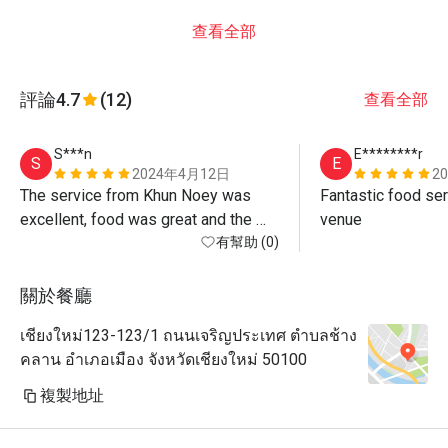
查看全部
評論
4.7
(12)
查看全部
S***n
E********r
S
E
2024年4月12日
2
The service from Khun Noey was 
Fantastic food ser
excellent, food was great and the 
venue
atmosphere by the river is beautiful. 
有幫助 (0)
Warning, the discount is only on 
standard menu not for Khao Chae 
關於餐廳
(special) or any drinks at all, even 
เชียงใหม่123-123/1 ถนนเจริญประเทศ ตำบลช้าง
water! If you want max value just 
คลาน อำเภอเมือง จังหวัดเชียงใหม่ 50100
order standard menu items - all 
delicious anyway! 
複製地址