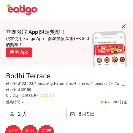
立即領取 App 限定獎勵！
現在使用 Eatigo App，解鎖價值高達THB 300
的獎勵！
使用 App
Bodhi Terrace
เชียงใหม่123-123/1 ถนนเจริญประเทศ ตำบลช้างคลาน อำเภอเมือง จังหวัด
เชียงใหม่ 50100
Old City
泰式料理
營業時間
4.7
|
287 訂座
20:00
20:30
21:00