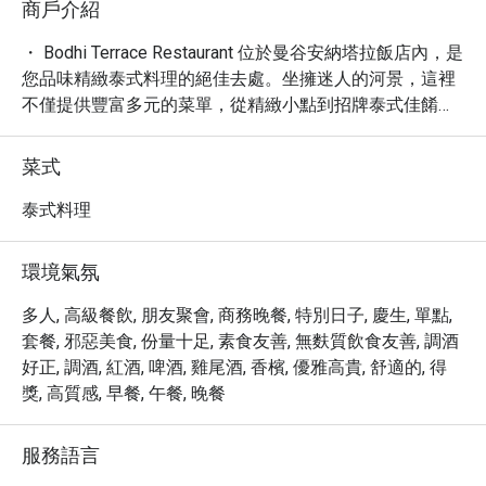
商戶介紹
・ Bodhi Terrace Restaurant 位於曼谷安納塔拉飯店內，是
您品味精緻泰式料理的絕佳去處。坐擁迷人的河景，這裡
不僅提供豐富多元的菜單，從精緻小點到招牌泰式佳餚，
更能讓您在寧靜優雅的氛圍中，享受一場難忘的味蕾饗
宴。我們以新鮮在地食材、道地的烹調手法，以及細膩周
菜式
到的服務，贏得了 4.6 的高評價。

・ 無論是浪漫的晚餐、悠閒的午餐，或是與親友的小聚，
泰式料理
Bodhi Terrace Restaurant 的絕佳氛圍與多元餐飲選擇，都
能滿足您的不同需求。我們提供室外雅座，讓您在微風中
環境氣氛
用餐，同時享受 free Wi-Fi 和充足的停車位，確保您的用
餐體驗舒適便捷。

多人, 高級餐飲, 朋友聚會, 商務晚餐, 特別日子, 慶生, 單點,
・ 透過 Eatigo 預訂 Bodhi Terrace Restaurant，您將有機
套餐, 邪惡美食, 份量十足, 素食友善, 無麩質飲食友善, 調酒
會享受到最高 5 折的獨家優惠，以最超值的價格，體驗頂
好正, 調酒, 紅酒, 啤酒, 雞尾酒, 香檳, 優雅高貴, 舒適的, 得
級泰式美饌與無與倫比的用餐環境。
獎, 高質感, 早餐, 午餐, 晚餐
服務語言