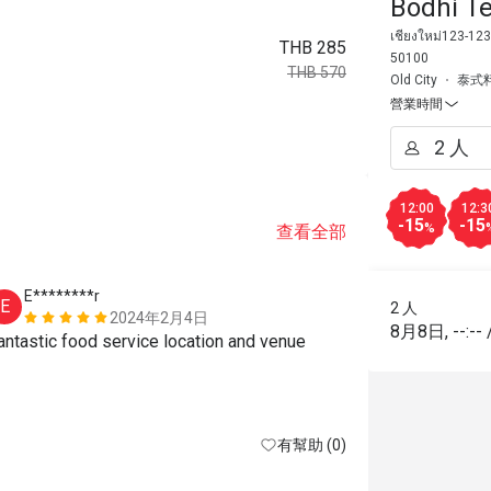
Bodhi T
เชียงใหม่123-12
THB 285
50100
THB 570
Old City
泰式
營業時間
12:00
12:3
-15
-15
%
查看全部
E********r
E*******
E
E
2 人
2024年2月4日
8月8日
,
--:--
antastic food service location and venue
有幫助 (0)