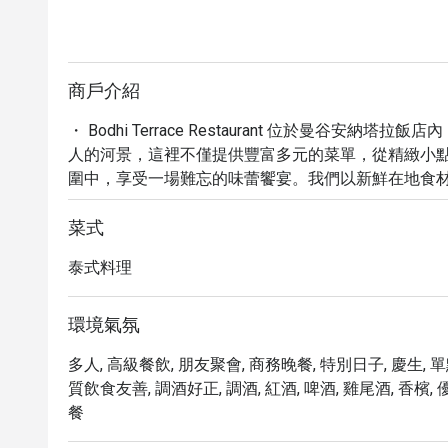
商戶介紹
・ Bodhi Terrace Restaurant 位於曼谷
人的河景，這裡不僅提供豐富多元的菜單，從精緻小
圍中，享受一場難忘的味蕾饗宴。我們以新鮮在地食
贏得了 4.6 的高評價。

・ 無論是浪漫的晚餐、悠閒的午餐，或是與親友的小聚，Bodhi
菜式
元餐飲選擇，都能滿足您的不同需求。我們提供室外雅座，
泰式料理
Fi 和充足的停車位，確保您的用餐體驗舒適便捷。

・ 透過 Eatigo 預訂 Bodhi Terrace Restau
的價格，體驗頂級泰式美饌與無與倫比的用餐環境。
環境氣氛
多人, 高級餐飲, 朋友聚會, 商務晚餐, 特別日子, 慶生, 單
質飲食友善, 調酒好正, 調酒, 紅酒, 啤酒, 雞尾酒, 香檳, 優
餐