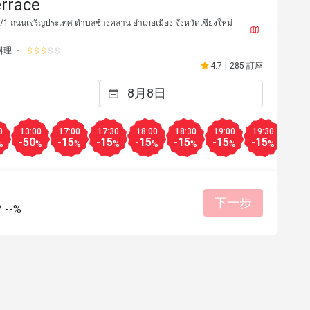
errace
3/1 ถนนเจริญประเทศ ตำบลช้างคลาน อำเภอเมือง จังหวัดเชียงใหม่
料理
4.7
|
285 訂座
0
13:00
17:00
17:30
18:00
18:30
19:00
19:30
20:0
-50
-15
-15
-15
-15
-15
-15
-15
%
%
%
%
%
%
%
%
*r
E********r
E
下一步
2024年1月3日
2024年1
/
--%
有幫助 (0)