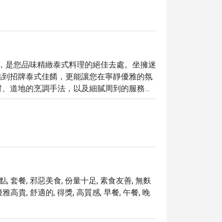
安納塔拉飯店內，是您品味精緻泰式料理的絕佳去處。坐擁迷
點到招牌泰式佳餚，更能讓您在寧靜優雅的氛
材、道地的烹調手法，以及細膩周到的服務，
 Terrace Restaurant 的絕佳氛圍與多
讓您在微風中用餐，同時享受 free Wi-
rant，您將有機會享受到最高 5 折的獨家優惠，以最超值
點, 套餐, 邪惡美食, 份量十足, 素食友善, 無麩
雅高貴, 舒適的, 得獎, 高質感, 早餐, 午餐, 晚