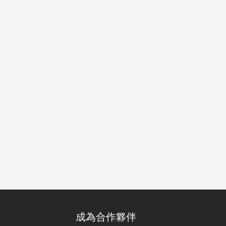
素食友善
無麩質飲食友善
調酒好正
調酒
紅酒
成為合作夥伴