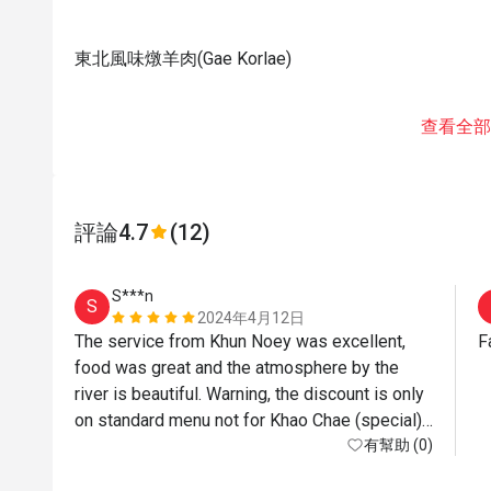
東北風味燉羊肉(Gae Korlae)
查看全部
評論
4.7
(12)
S***n
S
2024年4月12日
The service from Khun Noey was excellent, 
F
food was great and the atmosphere by the 
river is beautiful. Warning, the discount is only 
on standard menu not for Khao Chae (special) 
or any drinks at all, even water! If you want 
有幫助 (0)
max value just order standard menu items - all 