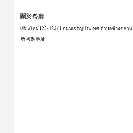
delicious anyway! 
關於餐廳
เชียงใหม่123-123/1 ถนนเจริญประเทศ ตำบลช้างคลาน อ
複製地址