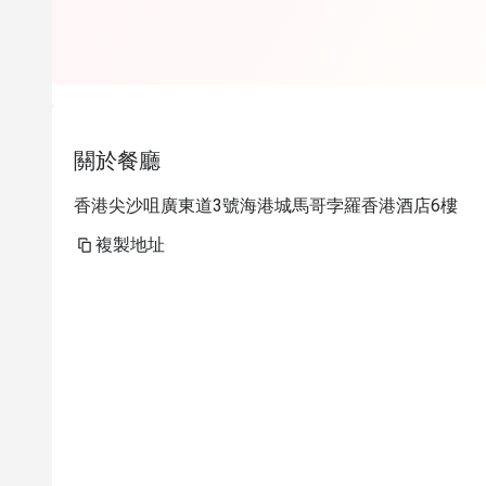
關於餐廳
香港尖沙咀廣東道3號海港城馬哥孛羅香港酒店6樓
複製地址