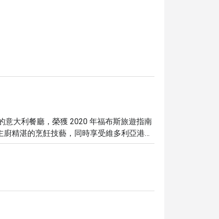
緻的意大利餐廳，榮獲 2020 年福布斯旅遊指南
主廚精湛的烹飪技藝，同時享受維多利亞港的
龍蝦、蟹膏爆滿的麵包蟹，新鮮美味，口感極

