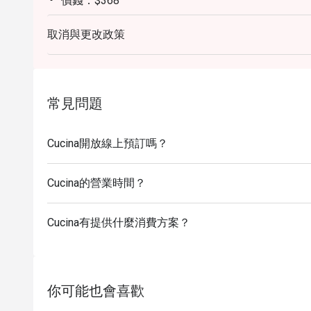
價錢：$368
【平日意式午餐 三道菜】
取消與更改政策
星期一至五，公眾假期除外：12:00-14:30
價錢：$398
【平日意式午餐 四道菜】
星期一至五，公眾假期除外：12:00-14:30
常見問題
價錢：$448
【維港意式下午茶 二人用】
Cucina開放線上預訂嗎？
價錢: $588
【假日早午餐】
Cucina的營業時間？
星期六、日及公眾假期：11:30-15:00
價錢: 成人$588
Cucina有提供什麼消費方案？
【假日早午餐】
星期六、日及公眾假期：11:30-15:00
價錢：小童$388
你可能也會喜歡
**折扣會按照所選時段、日子而定