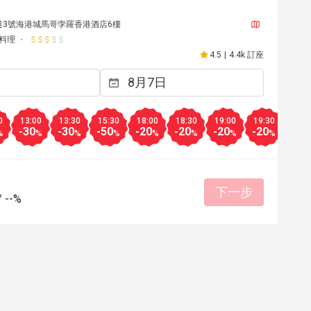
道3號海港城馬哥孛羅香港酒店6樓
料理
4.5
|
4.4k 訂座
0
13:00
13:30
15:30
18:00
18:30
19:00
19:30
-30
-30
-50
-20
-20
-20
-20
%
%
%
%
%
%
%
%
下一步
/
--%
J**
J
14日
2026年6月4日
靠窗位可飽覽維港
Excellent food quality and services! 
友善並且貼心，主
餐點美味
價位合理
態度親切
適合約會
環境整潔
適合聚餐
環境整潔