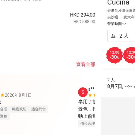
Cucina
香港尖沙咀廣東
HKD 294.00
尖沙咀
意大利
HKD 588.00
營業時間
12:00
12:3
-30
-30
%
查看全部
2 人
8月7日
,
--:--
s*****8
S
2026年8月1日
2026年7月
景
享用了雙人下午茶，餐廳
景色，打卡一流。服務員
合理
態度親切
適合約會
動上前幫手落簾遮陽光。
聚餐
價位合理
態度親切
適合約會