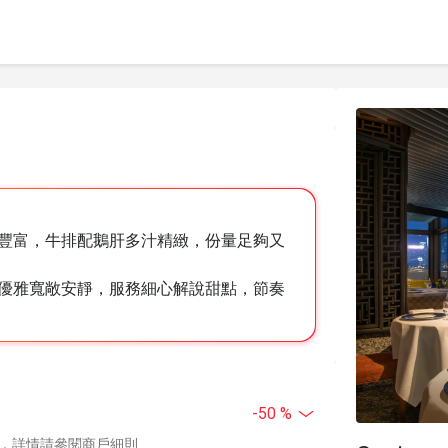
豐富，牛排配鵝肝多汁精緻，份量足夠又
優雅寬敞安靜，服務細心解說甜點，節奏
-50 %
，詳情請參閱商戶細則