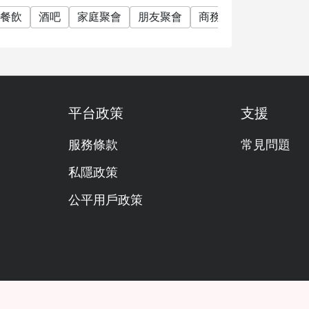
您到訪前與您聯繫，以再次確認您的預訂。逾時
餐飲
酒吧
家庭聚會
朋友聚會
商務午餐
商務晚餐
團隊將在您到訪前與您聯繫以確認所有訂座資訊
平台政策
支援
，不可分拆帳單
服務條款
常見問題
定權
私隱政策
用於套餐
公平用戶政策