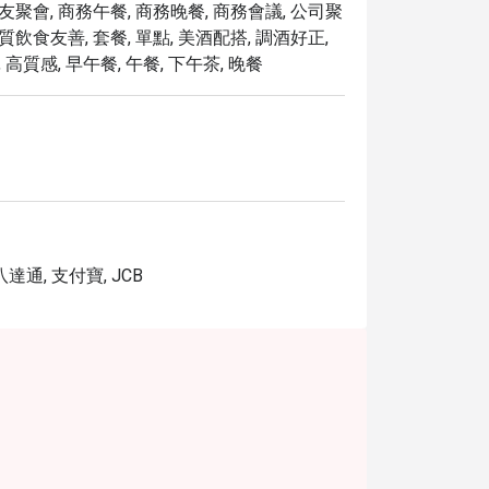
朋友聚會, 商務午餐, 商務晚餐, 商務會議, 公司聚
蛤蜊和濃鬱龍蝦汁，鮮香四溢。

麩質飲食友善, 套餐, 單點, 美酒配搭, 調酒好正,
搭配綿密薯泥，入口即化。

 高質感, 早午餐, 午餐, 下午茶, 晚餐
，風味獨特。

肉醬，口感濃鬱、風味十足。

滑，搭配 外焦裡嫩的烤豬鞍，令人難以抗拒！

, 八達通, 支付寶, JCB