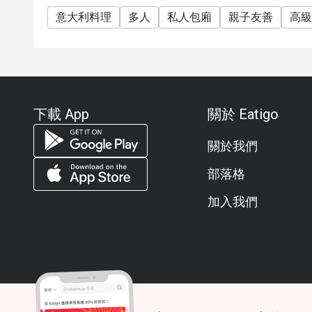
**另收加一服務費 1. 我們的賓客服務團隊將在
意大利料理
15分鐘後，預約將轉讓予其他客人
多人
私人包廂
親子友善
高級
2. 10%服務費按原價計算
3. 優惠只適用於堂食
4. 不同訂座時段提供不同餐牌。我們的賓客服務
5. 優惠不能兌換現金或其他產品及服務
下載 App
關於 Eatigo
6. 優惠只適用於同桌客人，每桌僅可享用優惠一次
7. 特殊要求或指定座位視情況而定
關於我們
8. 如有任何爭議，馬哥孛羅酒店 – 香港保留最終決
9. 折扣僅適用於以上餐牌菜式
部落格
10. 晚餐折扣優惠只適用於單點食物和飲品，不適
加入我們