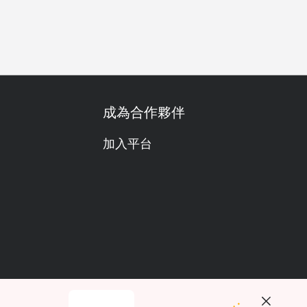
商務會議
公司聚餐
浪漫約會
特別日子
週年紀念
成為合作夥伴
加入平台