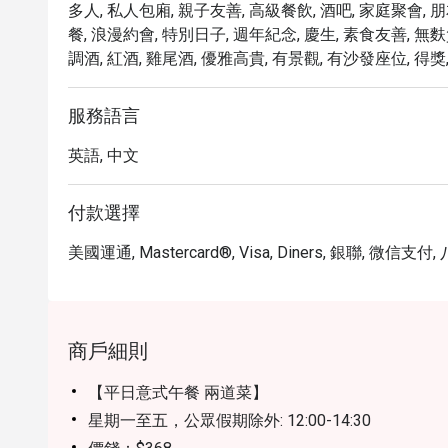
多人, 私人包廂, 親子友善, 高級餐飲, 酒吧, 家庭聚會, 
焗比目魚配炒蛤蜊及龍蝦汁 – 嫩滑比目魚 搭配 鮮美
餐, 浪漫約會, 特別日子, 週年紀念, 慶生, 素食友善, 無
紅酒慢煮牛頰佐薯泥 – 長時間慢煮的牛頰 軟嫩入味，
調酒, 紅酒, 雞尾酒, 優雅高貴, 有景觀, 有沙發座位, 得獎,
 自助餐亮點

冷切肉拼盤、起司、沙拉、湯品 – 多樣選擇，新鮮健康
即煮義大利麵 – 可自選醬汁，推薦 四重起司醬或龍蝦
服務語言
松露炒蛋 & 烤豬鞍肉 – 松露香氣濃鬱，雞蛋細膩柔
英語, 中文
 最終評價：

 卓越的食材與烹飪品質，自助餐選擇豐富。

 高性價比，頂級美食體驗物超所值。

付款選擇
 無敵海景，讓人沉浸在美食與美景的完美結合中。

美國運通, Mastercard®, Visa, Diners, 銀聯, 微信支付
商戶細則
【平日意式午餐 兩道菜】
星期一至五，公眾假期除外: 12:00-14:30