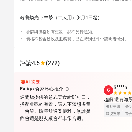
奢養煥光下午茶‌（二人用）(8月1日起）
餐牌與價格如有更改，恕不另行通知。
價格不包含稅以及服務費，已在特別條件中說明者除外。
評論
4.5
(272)
AI 摘要
G****n
Eatigo 食家私心推介
G
這間店提供的意式美食新鮮可口，
超讚 還有海
搭配壯觀的海景，讓人不禁想多留
餐點美味
價位
一會兒。環境舒適又優雅，無論是
環境整潔
適合
約會還是朋友聚會都非常合適。