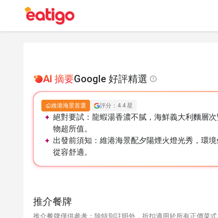
AI 摘要
Google 好評精選
維港海景首選
評分：4.4 星
絕對要試：
龍蝦湯香濃不膩，海鮮義大利麵層次
物超所值。
出發前須知：
維港海景配夕陽煙火燈光秀，環境
從容舒適。
推介餐牌
推介餐牌僅供參考；除特別註明外，折扣適用於所有正價菜式