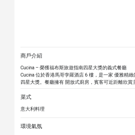
商戶介紹
Cucina – 榮獲福布斯旅遊指南四星大獎的義式餐廳

Cucina 位於香港馬哥孛羅酒店 6 樓，是一家 優雅精
四星大獎。餐廳擁有 開放式廚房，賓客可近距離欣賞
壯麗美景。

必試推薦菜

菜式
 前菜

意大利料理
海鮮塔 – 奢華海鮮拼盤，包括鮑魚、大蝦、海螺、
佳！

迷你鵝肝漢堡 – 小巧精緻，鵝肝 香滑濃鬱，入口即化。
環境氣氛
 招牌主菜
