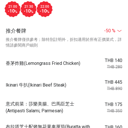
21:00
21:30
22:00
-10
-10
-10
%
%
%
推介餐牌
-50 %
推介餐牌僅供參考；除特別註明外，折扣適用於所有正價菜式，詳
情請參閱商戶細則
THB 140
香茅炸雞(Lemongrass Fried Chicken)
THB 280
THB 445
Ikinari 牛扒(Ikinari Beef Steak)
THB 890
意式前菜：莎樂美腸、巴馬臣芝士
THB 175
(Antipasti Salami, Parmesan)
THB 350
布拉塔芝士配烤無花果車厘茄(Buratta with
THB 160