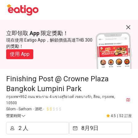
立即領取 App 限定獎勵！
現在使用 Eatigo App，解鎖價值高達THB 300
的獎勵！
使用 App
Finishing Post @ Crowne Plaza
Bangkok Lumpini Park
กรุงเทพฯ952 ถนน พระราม 4 แขวงสุริยวงศ์ เขตบางรัก, สีลม, กรุงเทพ,
10500
Silom - Sathorn
酒吧
營業時間
4.5
|
52 訂座