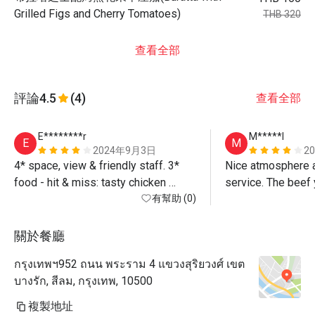
Grilled Figs and Cherry Tomatoes)
THB 320
查看全部
評論
4.5
(4)
查看全部
E********r
M*****l
E
M
2024年9月3日
2
4* space, view & friendly staff. 3* 
Nice atmosphere a
food - hit & miss: tasty chicken 
service. The beef y
wings & truffle fries, but the fried 
有幫助 (0)
burrata were excell
shrimp rolls & soft cheese needed 
lemon grass chick
more flavors (cheese needed 
關於餐廳
balsamic vinegar drizzle)! 
กรุงเทพฯ952 ถนน พระราม 4 แขวงสุริยวงศ์ เขต
บางรัก, สีลม, กรุงเทพ, 10500
複製地址