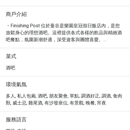
商戶介紹
・Finishing Post 位於曼谷是樂園皇冠假日飯店內，是您
放鬆身心的理想酒吧。這裡提供各式各樣的飲品與精緻酒
吧餐點，氛圍新潮舒適，深受遊客與團體喜愛。

・享受高品質的烈酒、啤酒、葡萄酒與特色雞尾酒，搭配
美味的吧台餐點，讓您的夜晚更加精彩。我們以絕佳的服
菜式
務和現代化的環境，為您創造難忘的用餐體驗。

・透過 Eatigo 預訂，您即有機會享有最高 5 折的超值優
酒吧
惠，輕鬆體驗 Finishing Post 的獨特魅力。
環境氣氛
多人, 私人包廂, 酒吧, 朋友聚會, 單點, 調酒好正, 調酒, 食肉
獸, 威士忌, 雞尾酒, 有沙發座位, 有景觀, 晚餐, 宵夜
服務語言