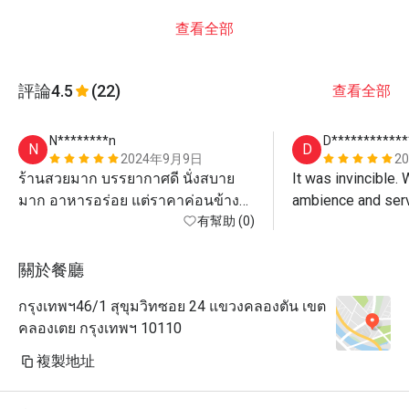
查看全部
評論
4.5
(22)
查看全部
N********n
D************
N
D
2024年9月9日
2
ร้านสวยมาก บรรยากาศดี นั่งสบาย
It was invincible. 
มาก อาหารอร่อย แต่ราคาค่อนข้าง
สูง
有幫助 (0)
關於餐廳
กรุงเทพฯ46/1 สุขุมวิทซอย 24 แขวงคลองตัน เขต
คลองเตย กรุงเทพฯ 10110
複製地址