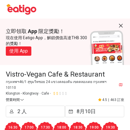
立即領取 App 限定獎勵！
現在使用 Eatigo App，解鎖價值高達THB 300
的獎勵！
使用 App
Vistro-Vegan Cafe & Restaurant
กรุงเทพฯ46/1 สุขุมวิทซอย 24 แขวงคลองตัน เขตคลองเตย กรุงเทพฯ
10110
Klongton - Klongteoy
Cafe
營業時間
4.5
|
463 訂座
16:30
17:00
17:30
18:00
18:30
19:00
19:30