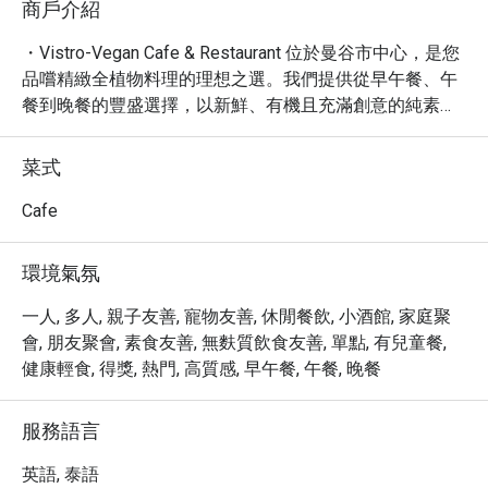
商戶介紹
・Vistro-Vegan Cafe & Restaurant 位於曼谷市中心，是您
品嚐精緻全植物料理的理想之選。我們提供從早午餐、午
餐到晚餐的豐盛選擇，以新鮮、有機且充滿創意的純素菜
餚，滿足您的味蕾。餐廳氛圍休閒、寧靜且時髦，是與親
朋好友或独自享受美食的絕佳場所。

菜式
・探索 Vistro 的特色菜單，無論是令人垂涎的小盤菜、豐
盛的主餐，或是香醇的咖啡，每一道都精心製作，充滿驚
Cafe
喜。我們為素食者提供美味、健康的餐飲體驗，讓您盡情
享受無負擔的美食時光。

環境氣氛
・透過 Eatigo 預訂 Vistro-Vegan Cafe & Restaurant，即可
享有高達 5 折的專屬優惠，輕鬆鎖定您的用餐時段，享受
一人, 多人, 親子友善, 寵物友善, 休閒餐飲, 小酒館, 家庭聚
物超所值的用餐體驗。
會, 朋友聚會, 素食友善, 無麩質飲食友善, 單點, 有兒童餐,
健康輕食, 得獎, 熱門, 高質感, 早午餐, 午餐, 晚餐
服務語言
英語, 泰語