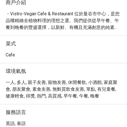
商戶介紹
・Vistro-Vegan Cafe & Restaurant 位於曼谷市中心，是您
品嚐精緻全植物料理的理想之選。我們提供從早午餐、午
餐到晚餐的豐盛選擇，以新鮮、有機且充滿創意的純素菜
餚，滿足您的味蕾。餐廳氛圍休閒、寧靜且時髦，是與親
朋好友或独自享受美食的絕佳場所。

菜式
・探索 Vistro 的特色菜單，無論是令人垂涎的小盤菜、豐
盛的主餐，或是香醇的咖啡，每一道都精心製作，充滿驚
Cafe
喜。我們為素食者提供美味、健康的餐飲體驗，讓您盡情
享受無負擔的美食時光。

環境氣氛
・透過 Eatigo 預訂 Vistro-Vegan Cafe & Restaurant，即可
享有高達 5 折的專屬優惠，輕鬆鎖定您的用餐時段，享受
一人, 多人, 親子友善, 寵物友善, 休閒餐飲, 小酒館, 家庭聚
物超所值的用餐體驗。
會, 朋友聚會, 素食友善, 無麩質飲食友善, 單點, 有兒童餐,
健康輕食, 得獎, 熱門, 高質感, 早午餐, 午餐, 晚餐
服務語言
英語, 泰語