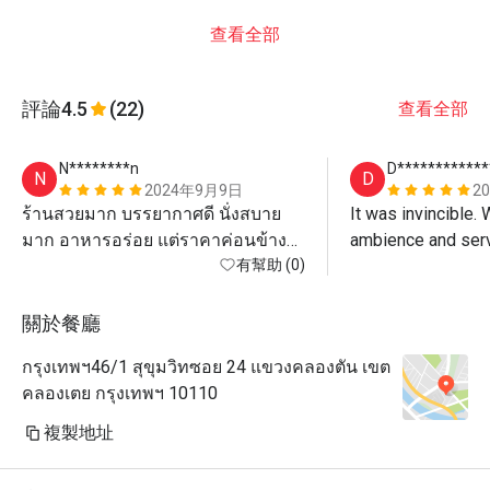
查看全部
評論
4.5
(22)
查看全部
N********n
D************
N
D
2024年9月9日
2
ร้านสวยมาก บรรยากาศดี นั่งสบาย
It was invincible. 
มาก อาหารอร่อย แต่ราคาค่อนข้าง
สูง
有幫助 (0)
關於餐廳
กรุงเทพฯ46/1 สุขุมวิทซอย 24 แขวงคลองตัน เขต
คลองเตย กรุงเทพฯ 10110
複製地址