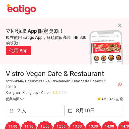
立即領取 App 限定獎勵！
現在使用 Eatigo App，解鎖價值高達THB 300
的獎勵！
使用 App
Vistro-Vegan Cafe & Restaurant
กรุงเทพฯ46/1 สุขุมวิทซอย 24 แขวงคลองตัน เขตคลองเตย กรุงเทพฯ
10110
Klongton - Klongteoy
Cafe
營業時間
4.5
|
462 訂座
11:00
11:30
12:00
12:30
13:00
13:30
14:00
14:3