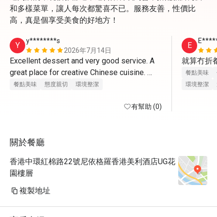
和多樣菜單，讓人每次都驚喜不已。服務友善，性價比
高，真是個享受美食的好地方！
y********s
E****
Y
E
2026年7月14日
Excellent dessert and very good service. A 
就算冇折
great place for creative Chinese cuisine. 
餐點美味
Highly recommended!
餐點美味
態度親切
環境整潔
環境整潔
有幫助 (0)
關於餐廳
香港中環紅棉路22號尼依格羅香港美利酒店UG花
園樓層
複製地址