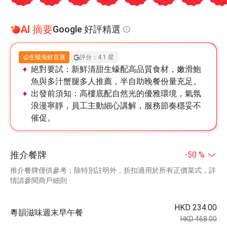
AI 摘要
Google 好評精選
生蠔海鮮首選
評分：4.1 星
絕對要試：
新鮮清甜生蠔配高品質食材，嫩滑鮑
魚與多汁蟹腿多人推薦，半自助晚餐份量充足。
出發前須知：
高樓底配自然光的優雅環境，氣氛
浪漫寧靜，員工主動細心講解，服務節奏穩妥不
催促。
推介餐牌
-50 %
推介餐牌僅供參考；除特別註明外，折扣適用於所有正價菜式，詳
情請參閱商戶細則
HKD 234.00
粵韻滋味週末早午餐
HKD 468.00