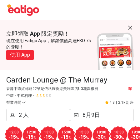
立即領取 App 限定獎勵！
現在使用 Eatigo App，解鎖價值高達HKD 75
的獎勵！
使用 App
Garden Lounge @ The Murray
香港中環紅棉路22號尼依格羅香港美利酒店UG花園樓層
中環
中式料理
營業時間
4.3
|
2.1k 訂座
12:00
12:30
13:00
15:00
15:30
18:00
18:30
19:0
-15
-15
-15
-15
-15
-30
-30
-30
%
%
%
%
%
%
%