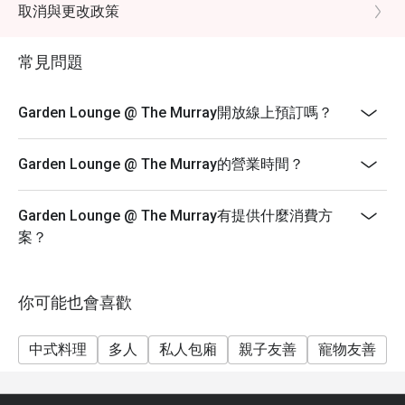
下午茶
取消與更改政策
每日 下午3時至5時
常見問題
晚餐
每日 晚上6時至10時
Garden Lounge於所有用餐時段均提供戶外寵物友善座
Garden Lounge @ The Murray開放線上預訂嗎？
位。
1. 訂座僅保留最多15分鐘。若需取消或更改預約，請提
Garden Lounge @ The Murray的營業時間？
前通知我們。 如您於訂座時間後超過15分鐘到達，折
扣將不適用，餐桌亦可能因應供應情況而釋出。 我們的
Garden Lounge @ The Murray有提供什麼消費方
客戶關係團隊將於訂座前聯絡與您以確認訂座。
案？
2. 菜單如有更改，恕不另行通知。產品圖片只供參考。
3. 用餐時間：中午12時至下午1時的訂座，用餐時間規
定至下午2時30分。星期六至星期日及公共假期之下午3
你可能也會喜歡
時的訂座，用餐時間規定至下午4時14分;下午4時30分
至下午5時的訂座，用餐時間規定至6時。
中式料理
多人
私人包廂
親子友善
寵物友善
4. 優惠只限每桌2至6位客人，每桌僅可享用優惠一次，
不可分拆帳單。