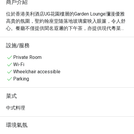
商戶介紹
位於香港美利酒店UG花園樓層的Garden Lounge瀰漫優雅
高貴的氛圍，聖約翰座堂隨落地玻璃窗映入眼簾，令人舒
心。餐廳不僅提供聞名遐邇的下午茶，亦提供現代粵菜特
色餐單。由中菜及宴會部副行政總廚陳富榮師傅精心設計
的全新「粵韻滋味」系列用餐體驗，巧妙融合傳統烹飪技
設施/服務
藝與現代創意，同時恪守粵菜的正宗風味精髓，透過午市
套餐、晚市共享套餐，重新演繹粵菜深厚底蘊。 餐廳室內
Private Room
裝潢選用冷灰色和金色為主調，彰顯出時尚簡約的風格，
Wi-Fi
翠綠的草坪旁更提供戶外座位，適合喜歡悠閒或攜帶寵物
Wheelchair accessible
前來用餐的賓客。
Parking
菜式
中式料理
環境氣氛