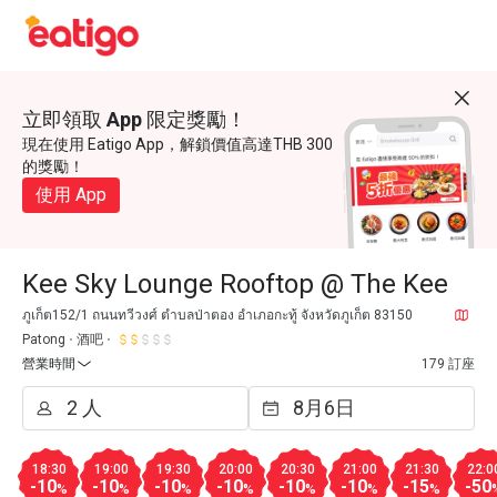
立即領取 App 限定獎勵！
現在使用 Eatigo App，解鎖價值高達THB 300
的獎勵！
使用 App
Kee Sky Lounge Rooftop @ The Kee
ภูเก็ต152/1 ถนนทวีวงศ์ ตำบลป่าตอง อำเภอกะทู้ จังหวัดภูเก็ต 83150
Patong
酒吧
營業時間
179 訂座
18:30
19:00
19:30
20:00
20:30
21:00
21:30
22:0
-10
-10
-10
-10
-10
-10
-15
-50
%
%
%
%
%
%
%