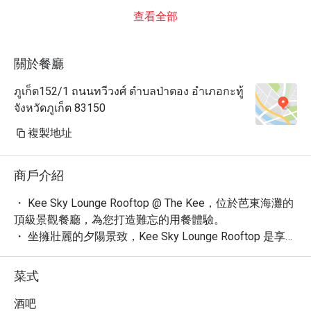
查看全部
關於餐廳
ภูเก็ต152/1 ถนนทวีวงศ์ ตำบลป่าตอง อำเภอกะทู้
จังหวัดภูเก็ต 83150
複製地址
商戶介紹
・ Kee Sky Lounge Rooftop @ The Kee，位於芭東海灘的
頂級景觀餐廳，為您打造難忘的用餐體驗。

・ 坐擁壯麗的夕陽景致，Kee Sky Lounge Rooftop 是享受
精緻晚餐與創意調酒的理想場所。

・ 憑藉其新潮、高級的氛圍，這裡成為眾多遊客慶祝生
菜式
日、享用浪漫晚餐的首選，更以絕佳的日落景色與獨特調
酒贏得 4.5 星好評。

酒吧