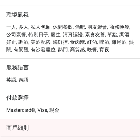
・ 建議您務必品嚐這裡豐富的各式雞尾酒，並沉醉於海濱
的悠閒時光。

環境氣氛
・ 透過 Eatigo 預訂 Kee Sky Lounge Rooftop，最高可享 5 
折優惠，讓您的頂級用餐體驗更加物超所值。
一人, 多人, 私人包廂, 休閒餐飲, 酒吧, 朋友聚會, 商務晚餐,
公司聚餐, 特別日子, 慶生, 清真認證, 素食友善, 單點, 調酒
好正, 調酒, 美酒配搭, 海鮮控, 食肉獸, 紅酒, 啤酒, 雞尾酒, 熱
鬧, 有景觀, 有沙發座位, 熱門, 高質感, 晚餐, 宵夜
服務語言
英語, 泰語
付款選擇
Mastercard®, Visa, 現金
商戶細則